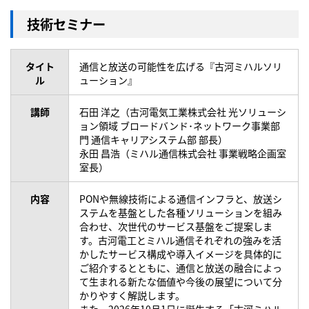
技術セミナー
タイト
通信と放送の可能性を広げる『古河ミハルソリ
ル
ューション』
講師
石田 洋之（古河電気工業株式会社 光ソリューシ
ョン領域 ブロードバンド･ネットワーク事業部
門 通信キャリアシステム部 部長）
永田 昌浩（ミハル通信株式会社 事業戦略企画室
室長）
内容
PONや無線技術による通信インフラと、放送シ
ステムを基盤とした各種ソリューションを組み
合わせ、次世代のサービス基盤をご提案しま
す。古河電工とミハル通信それぞれの強みを活
かしたサービス構成や導入イメージを具体的に
ご紹介するとともに、通信と放送の融合によっ
て生まれる新たな価値や今後の展望について分
かりやすく解説します。