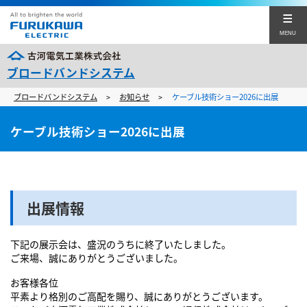
MENU
ブロードバンドシステム
ブロードバンドシステム
お知らせ
ケーブル技術ショー2026に出展
>
>
製品一覧
ケーブル技術ショー2026に出展
導入事例
ソリューション
技術の豆知識
出展情報
事業紹介
下記の展示会は、盛況のうちに終了いたしました。
ご来場、誠にありがとうございました。
製品カタログ
お客様各位
古河電工TOP
平素より格別のご高配を賜り、誠にありがとうございます。