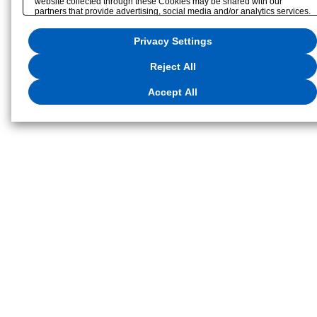
website collected through these Cookies may be shared with our
partners that provide advertising, social media and/or analytics services.
These partners may combine the data shared by us with other data that
you have provided to them or that they have collected from your use of
Privacy Settings
their services or other websites to analyze and optimize advertisements
delivered to you by businesses other than us on the internet. If you wish
to reject the use of all Cookies except for Strictly Necessary Cookies,
Reject All
please click "Reject All". If you agree to the use of all Cookies, please
click "Accept All". To select your preferences for each purpose, please
click
"Privacy Settings"
. You can change your consent or rejection
Accept All
settings at any time via the hover button displayed at the bottom left of
this website or through the
"Privacy Settings"
button (or link) located in
our
Privacy Policy
or the website footer.