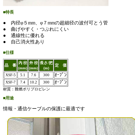
■特長
● 内径φ５mm、φ７mmの超細径の波付可とう管
● 曲げやすく・つぶれにくい
● 通線性に優れる
● 自己消火性あり
■仕様
内 径
外 径
長さ/把
品 番
定 価
(mm)
(mm)
(m)
ｵｰﾌﾟﾝ
XSF-5
5.1
7.6
300
ｵｰﾌﾟﾝ
XSF-7
7.4
10.2
300
材質：難燃ポリプロピレン
■用途
情報・通信ケーブルの保護に最適です