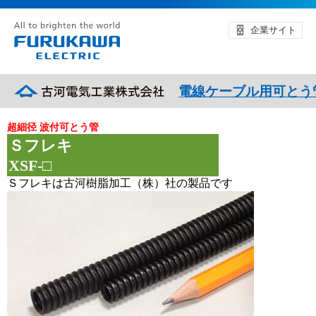
企業サイト
電線ケーブル用可とう
超細径 波付可とう管
Ｓフレキ
XSF-□
Ｓフレキは古河樹脂加工（株）社の製品です