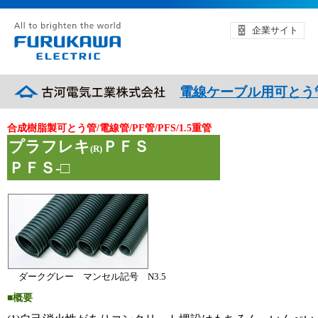
企業サイト
電線ケーブル用可とう
合成樹脂製可とう管/電線管/PF管/PFS/1.5重管
プラフレキ
ＰＦＳ
(R)
ＰＦＳ-□
ダークグレー マンセル記号 N3.5
■概要