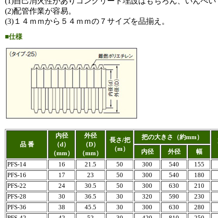
(1)自己消火性がありコンクリート埋設はもちろん、いんぺ
(2)配管作業が容易。
(3)１４ｍｍから５４ｍｍの７サイズを品揃え。
■仕様
内径
外径
把の大きさ（約mm）
長さ/把
品 番
（d）
（D）
（m）
内径
外径
幅
（mm）
（mm）
PFS-14
16
21.5
50
300
540
155
PFS-16
17
23
50
300
540
180
PFS-22
24
30.5
50
300
630
210
PFS-28
30
36.5
30
320
590
230
PFS-36
38
45.5
30
300
630
280
PFS-42
42
52
30
420
810
250