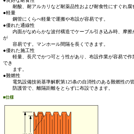
●良好な耐食性
耐酸、耐アルカリなど耐薬品性および耐食性にすぐれ腐
●軽量
鋼管にくらべ軽量で運搬や布設が容易です。
●優れた通線性
内面がなめらかな波付構造でケーブル引き込み時、摩擦
が
容易です。マンホール間隔を長くできます。
●優れた施工性
軽量、長尺でかつ可とう性があり、布設作業が容易で作
でき
ます。
●難燃性
電気設備技術基準解釈第125条の自消性のある難燃性の
防護管で、離隔距離をとらずに布設できます。
■仕様