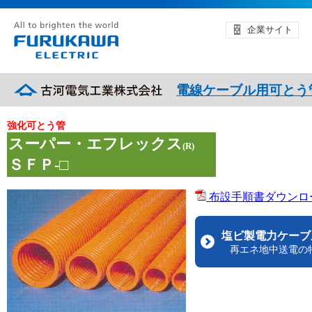
企業サイト
電線ケーブル用可とう
強化可とう管
スーパー・エフレックス
(R)
ＳＦＰ-□
布設手順書ダウンロード
塩ビ製電力ケーブ
再エネ地中送電の