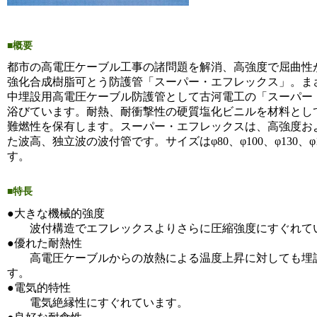
■概要
都市の高電圧ケーブル工事の諸問題を解消、高強度で屈曲性
強化合成樹脂可とう防護管「スーパー・エフレックス」。ま
中埋設用高電圧ケーブル防護管として古河電工の「スーパー
浴びています。耐熱、耐衝撃性の硬質塩化ビニルを材料としておりJI
難燃性を保有します。スーパー・エフレックスは、高強度お
た波高、独立波の波付管です。サイズはφ80、φ100、φ130、φ1
す。
■特長
●大きな機械的強度
波付構造でエフレックスよりさらに圧縮強度にすぐれて
●優れた耐熱性
高電圧ケーブルからの放熱による温度上昇に対しても埋
す。
●電気的特性
電気絶縁性にすぐれています。