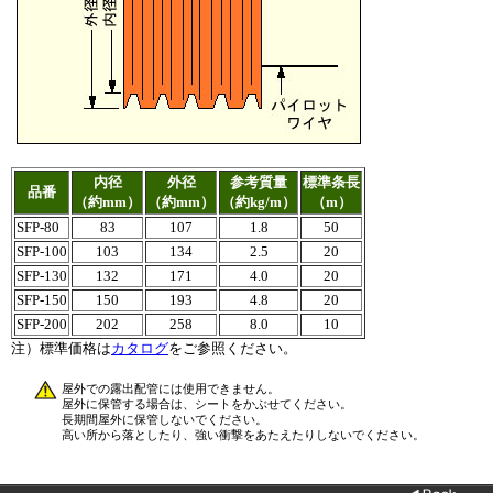
内径
外径
参考質量
標準条長
品番
（約mm）
（約mm）
（約kg/m）
（m）
SFP-80
83
107
1.8
50
SFP-100
103
134
2.5
20
SFP-130
132
171
4.0
20
SFP-150
150
193
4.8
20
SFP-200
202
258
8.0
10
注）標準価格は
カタログ
をご参照ください。
屋外での露出配管には使用できません。
屋外に保管する場合は、シートをかぶせてください。
長期間屋外に保管しないでください。
高い所から落としたり、強い衝撃をあたえたりしないでください。