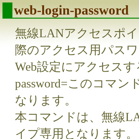
web-login-password
無線LANアクセスポイ
際のアクセス用パスワ
Web設定にアクセスす
password=このコ
なります。
本コマンドは、無線L
イプ専用となります。