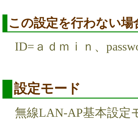
この設定を行わない場
ID=ａｄｍｉｎ、pass
設定モード
無線LAN-AP基本設定