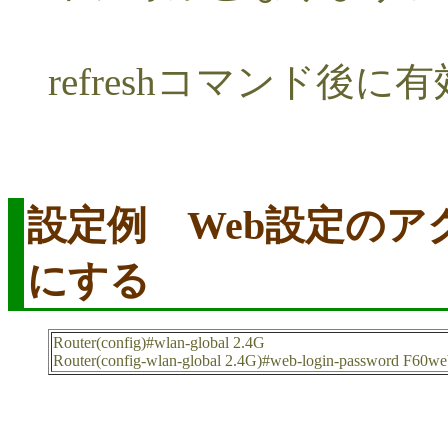
refreshコマンド後
設定例 Web設定のアク
にする
Router(config)#wlan-global 2.4G
Router(config-wlan-global 2.4G)#web-login-password F60we