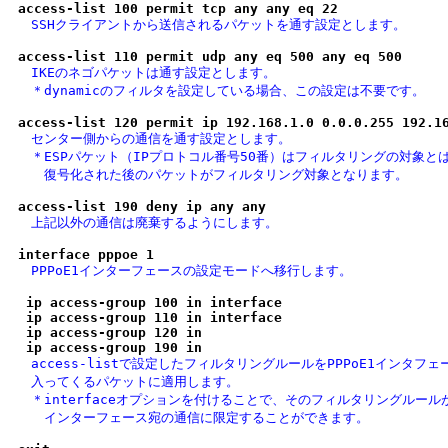
access-list 100 permit tcp any any eq 22
　SSHクライアントから送信されるパケットを通す設定とします。
access-list 110 permit udp any eq 500 any eq 500
　IKEのネゴパケットは通す設定とします。

　＊dynamicのフィルタを設定している場合、この設定は不要です。
access-list 120 permit ip 192.168.1.0 0.0.0.255 192.1
　センター側からの通信を通す設定とします。

　＊ESPパケット（IPプロトコル番号50番）はフィルタリングの対象とは
　　復号化された後のパケットがフィルタリング対象となります。
access-list 190 deny ip any any
　上記以外の通信は廃棄するようにします。
interface pppoe 1
　PPPoE1インターフェースの設定モードへ移行します。
 ip access-group 100 in interface
 ip access-group 110 in interface
 ip access-group 120 in
 ip access-group 190 in
　access-listで設定したフィルタリングルールをPPPoE1インタフェー
　入ってくるパケットに適用します。

　＊interfaceオプションを付けることで、そのフィルタリングルール
　　インターフェース宛の通信に限定することができます。