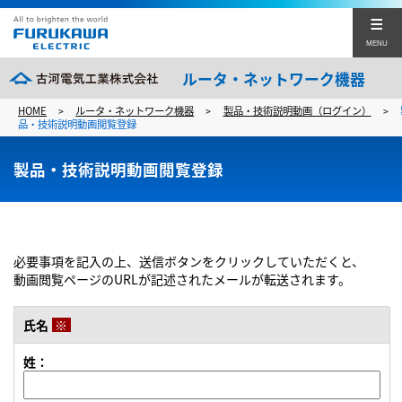
MENU
ルータ・ネットワーク機器
HOME
ルータ・ネットワーク機器
製品・技術説明動画（ログイン）
>
>
>
製品・サービスラインナップ
品・技術説明動画閲覧登録
ファームウエア
製品・技術説明動画閲覧登録
設定例
技術情報
必要事項を記入の上、送信ボタンをクリックしていただくと、
動画閲覧ページのURLが記述されたメールが転送されます。
マニュアル&カタログ
イベント&セミナー
氏名
※
姓：
セールス&サポート
古河電工TOP