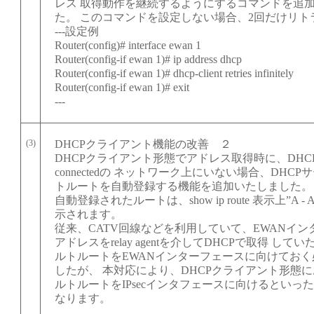
レス 取得動作を継続するようにするコマンドを追
た。 このコマンドを設定しない場合、2回だけリト
---設定例
Router(config)# interface ewan 1
Router(config-if ewan 1)# ip address dhcp
Router(config-if ewan 1)# dhcp-client retries infinitely
Router(config-if ewan 1)# exit
---
(3)
DHCPクライアント機能の改善 ２
DHCPクライアント形態でアドレス取得時に、DHC
connectedの ネットワーク上にいない場合、DHC
トルートを自動登録する機能を追加いたしました。
自動登録されたルートは、show ip route 表示上”A - Au
示されます。
従来、CATV回線などを利用していて、EWANイ
アドレスをrelay agentを介してDHCPで取得 し
ルトルートをEWANインターフェースに向けてお
したが、 本対応により、DHCPクライアント形態
ルトルートをIPsecインタフェースに向けるといっ
なります。