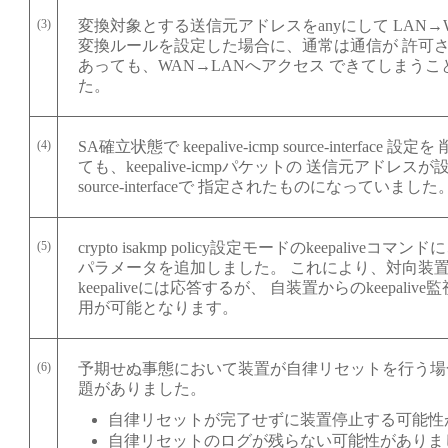
(3)
変換対象とする送信元アドレスをanyにして LAN→
変換ルールを設定した場合に、通常は通信が 許可
あっても、WAN→LANへアクセス できてしまう
た。
(4)
SA確立状態で keepalive-icmp source-interface 設定を
ても、keepalive-icmpパケットの 送信元アドレス
source-interfaceで 指定されたものになっていました
(5)
crypto isakmp policy設定モードのkeepaliveコマンドに、 
パラメータを追加しました。 これにより、対向装
keepaliveには応答するが、 自装置からのkeepali
用が可能となります。
(6)
予期せぬ事態において装置が自律リセットを行う場
題がありました。
自律リセットが完了せずに装置停止する可能性
自律リセットのログが残らない可能性がありま