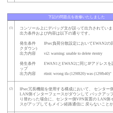
下記の問題点を改修いたしました
(1)
コンソール上にデバッグ文が誤って出力されていま
出力条件および内容は以下の通りです。
発生条件 IPsec負荷分散設定においてEWAN2の
クダウン)
出力内容 vi2: warning: unable to delete rtentry
発生条件 EWAN1とEWAN2に同じIPアドレス
ップ
出力内容 rtinit: wrong ifa (129f820) was (129fb40)"
(2)
IPsec冗長機能を使用する構成において、 センター
LAN側インターフェースがダウンして バックアッ
り替わった場合に、センター側VPN装置の LAN側
スがアップしてもメイン経路通信に 戻らないこと