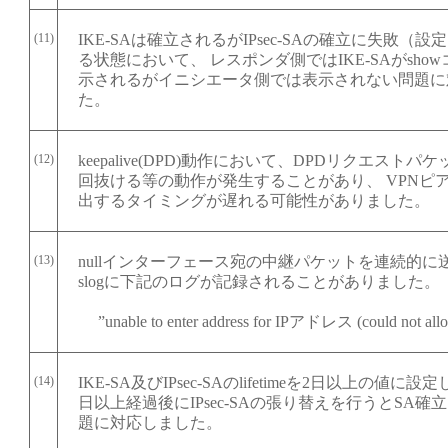
(11)
IKE-SAは確立されるがIPsec-SAの確立に失敗（
る状態において、 レスポンダ側ではIKE-SAがsho
示されるがイニシエータ側では表示されない問題に
た。
(12)
keepalive(DPD)動作において、DPDリクエストパ
回抜ける等の動作が発生することがあり、 VPNピ
出するタイミングが遅れる可能性がありました。
(13)
nullインターフェース宛の中継パケットを連続的に
slogに下記のログが記録されることがありました。
”unable to enter address for IPアドレス (could not alloca
(14)
IKE-SA及びIPsec-SAのlifetimeを2日以上の値に
日以上経過後にIPsec-SAの張り替えを行うとSA確
題に対応しました。