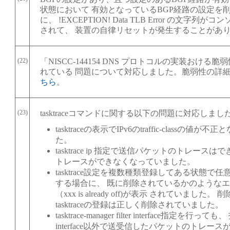
状態において 有効となっているBGP経路の設定を
に、 !EXCEPTION! Data TLB Error の文字列
されて、 装置の自律リセットが発生することがあ
(22)
「NISCC-144154 DNS プロトコルの実装おける
れている 問題について対応しました。脆弱性の詳
ちら
。
(23)
tasktraceコマンドに関する以下の問題に対応しまし
tasktraceの表示でIPv6のtraffic-classの値が
た。
tasktrace ip 指定で送信パケットのトレースは
トレースができなくなっていました。
tasktrace設定を複数種類登録してある状態で
する場合に、 既に削除されているかのような
（xxx is already off)が表示 されていました。
tasktraceの登録は正しく削除されていました。
tasktrace-manager filter interface指定を行っ
interface以外で送受信したパケットのトレー