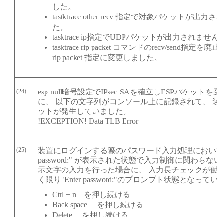
した。
tastktrace other recv 指定で対象パケットが
た。
tasktrace ip指定でUDPパケットが出力されま
tasktrace rip packet コマンドのrecv/send指定を廃止
rip packet 指定に変更しました。
(24)
esp-null暗号設定でIPsec-SAを確立しESPパケッ
に、 以下の文字列がコンソール上に記録されて、 
ットが発生していました。
!EXCEPTION! Data TLB Error
(25)
装置にログインする際のパスワード入力処理において、 
password:" が表示された状態で入力制御に関わら
示文字の入力を行った場合に、 入力長チェックが
く限り"Enter password:"のプロンプト状態となっ
Ctrl + n を押し続ける
Back space を押し続ける
Delete を押し続ける