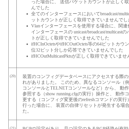
った場合に、 送信パケットカウントが正しく
んでした
全てのインターフェースにおいてbroadcast/multi
ットカウントが正しく取得できていませんでし
Vlanインターフェースを使用する場合に、関
インターフェースの unicast/broadcast/multic
トが正しく取得できていませんでした
ifHCInOctetsやifHCOutOctets等の64ビッ
位32ビット分しか応答できていませんでした
ifHCOutMulticastPktsが正しく取得できてい
(20)
装置のコンフィグデータベースにアクセスする際の
れがありました。 このため、異なるコンソール（
コンソールとTELNETコンソールなど）から、 動
参照する（show running.cfgの実行）操作と、 
更する（コンフィグ変更後のrefreshコマンドの実
行った場合に、 装置の自律リセットが発生する場
た。
(21)
BGPの設定があり、且つ設定のあるBGP経路が有