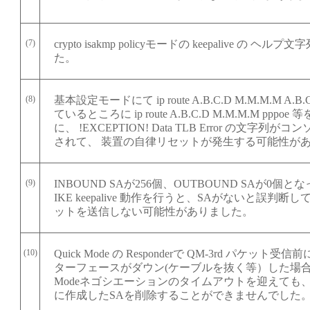
(7)
crypto isakmp policyモードの keepalive の ヘ
た。
(8)
基本設定モードにて ip route A.B.C.D M.M.M.M A.
ているところに ip route A.B.C.D M.M.M.M ppp
に、 !EXCEPTION! Data TLB Error の文字列
されて、 装置の自律リセットが発生する可能性が
(9)
INBOUND SAが256個、OUTBOUND SAが0個
IKE keepalive 動作を行うと、SAがないと誤判断して ke
ットを送信しない可能性がありました。
(10)
Quick Mode の Responderで QM-3rd パケット受信
ターフェースがダウン(ケーブルを抜く等）した場合に、
Modeネゴシエーションのタイムアウトを迎えても、 Q
に作成したSAを削除することができませんでした