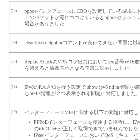
(15)
pppoeインタフェースにCBQを設定している環境
上のパケットが流れつづけているとpppoeセッショ
場合がありました。
(16)
clear ipv6 neighborコマンドが実行できない問題
(17)
Replay AttackのVPNログ出力においてseq番号が16進
を越えると負数表示となる問題に対応しました。
(18)
IPv6のRA通知を行う設定で show ipv6 nd ra情報
じprefix情報が２つ表示される問題に対応しました
(19)
インターフェースMIBに関する以下の問題に対応し
PPPoEインターフェースを使用する場合に、EWA
のifInOctetsが正しく取得できていませんでした
IPsecインターフェースにおいてQoS（キュー