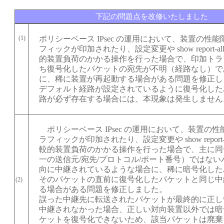
下記の問題点を改修いたしました
(1)
ポリシーベース IPsec の運用において、装置の性
フィックが印加されたり、設定変更や show report-a
的装置負荷のかかる操作を行った場合で、印加トラ
ち復号化したパケットの宛先が不明（経路なし）で
に、稀に装置が再起動する場合がある問題を修正し
デフォルト経路が設定されているように復号化した
路が必ず存在する場合には、本現象は発生しません
ポリシーベース IPsec の運用において、装置の
ラフィックが印加されたり、設定変更や show report-
較的装置負荷のかかる操作を行った場合で、主に同
一の送信元/宛先/プロトコル/ポート番号）ではな
向に中継されているような場合に、稀に暗号化した
そのパケットの直前に復号化したパケットと同じ中
(2)
る場合がある問題を修正しました。
誤った中継先に転送されたパケットが最終的に正し
中継されなかった場合、正しい対向装置以外では暗
ケットを復号化できないため、該当パケットは廃棄