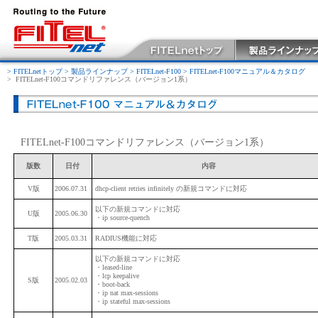
> FITELnetトップ
> 製品ラインナップ
> FITELnet-F100
> FITELnet-F100マニュアル＆カタログ
>
FITELnet-F100コマンドリファレンス（バージョン1系）
FITELnet-F100コマンドリファレンス（バージョン1系）
版数
日付
内容
V版
2006.07.31
dhcp-client retries infinitely の新規コマンドに対応
以下の新規コマンドに対応
U版
2005.06.30
・ip source-quench
T版
2005.03.31
RADIUS機能に対応
以下の新規コマンドに対応
・leased-line
・lcp keepalive
S版
2005.02.03
・boot-back
・ip nat max-sessions
・ip stateful max-sessions