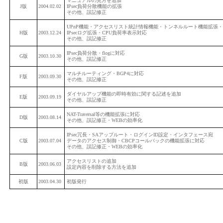
マニュアルの見方を追加
J版
2004.02.02
IPsec負荷分散機能の拡張
その他、誤記修正
UPnP機能・アクセスリスト統計情報機能・トンネルルート機能拡張・
H版
2003.12.24
IPsecログ拡張・CPU負荷率表示対応
その他、誤記修正
IPsec負荷分散・flogに対応
G版
2003.10.30
その他、誤記修正
マルチルーティング・BGP4に対応
F版
2003.09.30
その他、誤記修正
ダイヤルアップ機能の即時有効に関する記述を追加
E版
2003.09.19
その他、誤記修正
NAT-Traversal等の機能拡張に対応
D版
2003.08.14
その他、誤記修正・WEBの効率化
IPsec冗長・SAアップルート・ログインID設定・インタフェース宛
C版
2003.07.04
データのアクセス制御・CBCPコールバックの機能拡張に対応
その他、誤記修正・WEBの効率化
アクセスリストの追加
B版
2003.06.03
設定内容を削除する方法を追加
初版
2003.04.30
初版発行