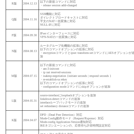
以下の新規コマンドに対応
R版
2004.12.13
・release session addr-changed
SSH機能に対応
ダイレクトブロードキャストに対応
Q版
2004.11.16
平文のNAT一括変換に対応
NULL-IFに対応
IPsecインターフェースに対応
P版
2004.09.30
VPN-NATの一括変換に対応
ルータグループ化機能の拡張に対応
以下のコマンドオプションの拡張に対応
N版
2004.08.13
・encryptionコマンドとipsec transform-setコマンドにAESオプションが
加
以下の新規コマンドに対応
・am-3-initcont
・ip nat reserved-sessions
M版
2004.07.15
・isakmp-negotiation {initiate seconds | respond seconds }
・re-establish-sa rekey
以下のコマンドオプションの拡張に対応
・configuration modeコマンドにskipオプションが追加
source-interfaceにloopbackオプションを追加
linkdown-detectコマンドの追加
L版
2004.05.31
interfaceループバックモードの追加
set redundancy distanceコマンドの追加
DPD（Dead Peer Detection）対応
Mode-Config動作モード（Request/Rsponse）対応
K版
2004.04.07
Mode-config Application-Version通知対応
IKEネゴシエーションの、応答待ち許容時間設定対応