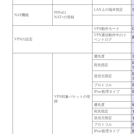
LAN上の端末指定
1
PPPoE1
NAT機能
NAT+の登録
VPN動作モード
VPN通信動作中のイ
VPNの設定
ベントログ
優先度
1
宛先指定
1
送信元指定
1
プロトコル
I
IPsec処理タイプ
VPN対象パケットの登
録
優先度
6
宛先指定
送信元指定
プロトコル
I
IPsec処理タイプ