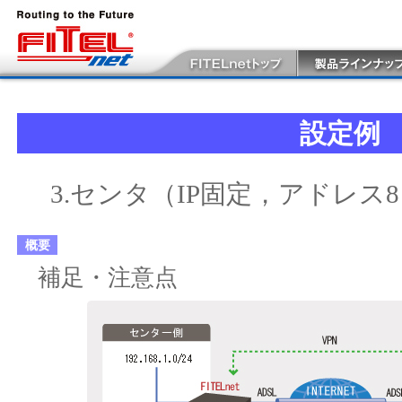
設定例
3.センタ（IP固定，アドレス
概要
補足・注意点