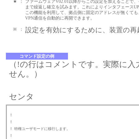
★
：
ファームウェアV02.01以降からこの設定を加えることで
まで繰返し確立を試みます。これによりインタフェースUP
この機能を利用して、拠点側に固定のアドレスが無くても
VPN通信を自動的に再開できます。
設定を有効にするために、装置の再
※
：
コマンド設定の例
（!の行はコメントです。実際に入
せん。）
センタ
!

!

! 特権ユーザモードに移行します。

!
