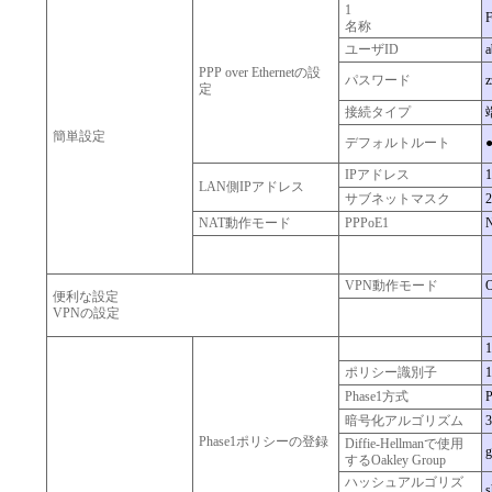
1
名称
ユーザID
a
PPP over Ethernetの設
パスワード
z
定
接続タイプ
簡単設定
デフォルトルート
IPアドレス
1
LAN側IPアドレス
サブネットマスク
2
NAT動作モード
PPPoE1
VPN動作モード
便利な設定
VPNの設定
1
ポリシー識別子
1
Phase1方式
暗号化アルゴリズム
3
Phase1ポリシーの登録
Diffie-Hellmanで使用
g
するOakley Group
ハッシュアルゴリズ
s