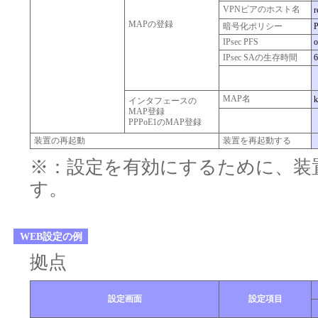
VPNピアのホスト名
r
MAPの登録
暗号化ポリシー
IPsec PFS
o
IPsec SAの生存時間
MAP名
k
インタフェースの
MAP登録
PPPoE1のMAP登録
装置の再起動
装置を再起動する
※：設定を有効にするために、装
す。
WEB設定の例
拠点
設定画面
設定項目