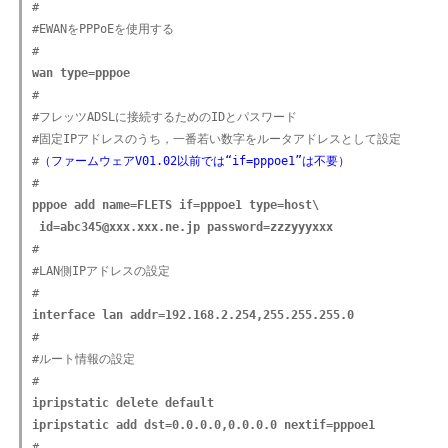
#

#EWANをPPPoEを使用する

wan type=pppoe

#

#フレッツADSLに接続するためのIDとパスワード

#固定IPアドレスのうち，一番若い数字をルータアドレスとして設定

#
（ファームウェアV01.02以前では“if=pppoe1”は不要）
pppoe add name=FLETS if=pppoe1 type=host\

 id=abc345@xxx.xxx.ne.jp password=zzzyyyxxx

#

#LAN側IPアドレスの設定

interface lan addr=192.168.2.254,255.255.255.0

#

#ルート情報の設定

ipripstatic delete default

ipripstatic add dst=0.0.0.0,0.0.0.0 nextif=pppoe1

#
