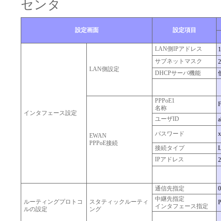
センタ
設定画面
設定項目
LAN側IPアドレス
1
サブネットマスク
2
LAN側設定
DHCPサーバ機能
PPPoE1
名称
インタフェース設定
ユーザID
a
パスワード
x
EWAN
PPPoE接続
接続タイプ
IPアドレス
2
通信先指定
0
中継先指定
ルーティングプロトコ
スタティックルーティ
インタフェース指定
ルの設定
ング