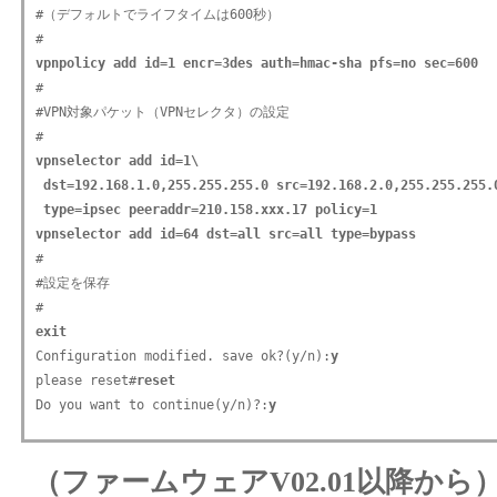
#（デフォルトでライフタイムは600秒）

vpnpolicy add id=1 encr=3des auth=hmac-sha pfs=no sec=600

#

#VPN対象パケット（VPNセレクタ）の設定

vpnselector add id=1\ 

 dst=192.168.1.0,255.255.255.0 src=192.168.2.0,255.255.255.0
 type=ipsec peeraddr=210.158.xxx.17 policy=1

vpnselector add id=64 dst=all src=all type=bypass

#

#設定を保存

exit

Configuration modified. save ok?(y/n):
y
please reset#
reset
Do you want to continue(y/n)?:
y
（ファームウェアV02.01以降から