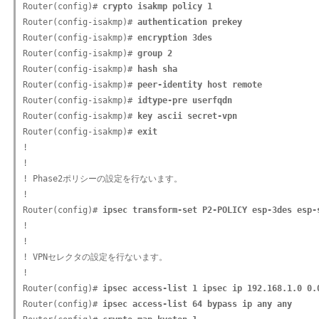
Router(config)# 
crypto isakmp policy 1
Router(config-isakmp)# 
authentication prekey
Router(config-isakmp)# 
encryption 3des
Router(config-isakmp)# 
group 2
Router(config-isakmp)# 
hash sha
Router(config-isakmp)# 
peer-identity host remote
Router(config-isakmp)# 
idtype-pre userfqdn
Router(config-isakmp)# 
key ascii secret-vpn
Router(config-isakmp)# 
exit
!

!

! Phase2ポリシーの設定を行ないます。

!

Router(config)# 
ipsec transform-set P2-POLICY esp-3des esp-
!

!

! VPNセレクタの設定を行ないます。

!

Router(config)# 
ipsec access-list 1 ipsec ip 192.168.1.0 0.
Router(config)# 
ipsec access-list 64 bypass ip any any