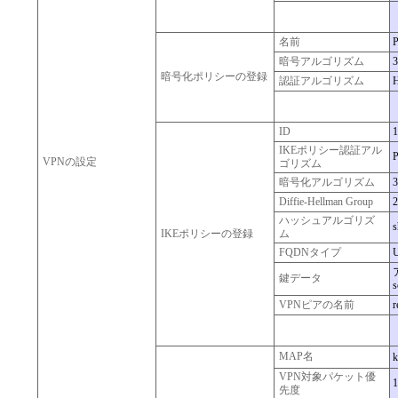
名前
暗号アルゴリズム
暗号化ポリシーの登録
認証アルゴリズム
ID
1
IKEポリシー認証アル
VPNの設定
ゴリズム
暗号化アルゴリズム
3
Diffie-Hellman Group
2
ハッシュアルゴリズ
s
IKEポリシーの登録
ム
FQDNタイプ
鍵データ
s
VPNピアの名前
r
MAP名
k
VPN対象パケット優
1
先度