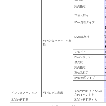
宛先指定
1
送信元指定
1
IPsec処理タイプ
SA確率契機
VPN対象パケットの登
録
VPNピア
2
Phase2ポリシー
1
優先度
6
宛先指定
送信元指定
IPsec処理タイプ
今後VPNログに SA 確
インフォメーション
VPNログの表示
立のイベントを
装置の再起動
装置を再起動する