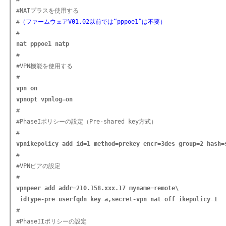
#NATプラスを使用する

#
（ファームウェアV01.02以前では“pppoe1”は不要）
nat pppoe1 natp

#

#VPN機能を使用する

vpn on
vpnopt vpnlog=on

#

#PhaseIポリシーの設定（Pre-shared key方式）

vpnikepolicy add id=1 method=prekey encr=3des group=2 hash=

#

#VPNピアの設定

vpnpeer add addr=210.158.xxx.17 myname=remote\

 idtype-pre=userfqdn key=a,secret-vpn nat=off ikepolicy=1

#

#PhaseIIポリシーの設定
