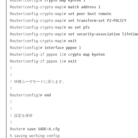
Router(config)# 
crypto map kyoten 1
Router(config-crypto-map)# 
match address 1
Router(config-crypto-map)# 
set peer host remote 
Router(config-crypto-map)# 
set transform-set P2-POLICY
Router(config-crypto-map)# 
no set pfs 
Router(config-crypto-map)# 
set security-association lifetim
Router(config-crypto-map)# 
exit
Router(config)# 
interface pppoe 1
Router(config-if pppoe 1)# 
crypto map kyoten
Router(config-if pppoe 1)# 
exit
!

!

! 特権ユーザモードに戻ります。

!

Router(config)# 
end
!

!

! 設定を保存

!

Router# 
save SADE-A.cfg
% saving working-config
