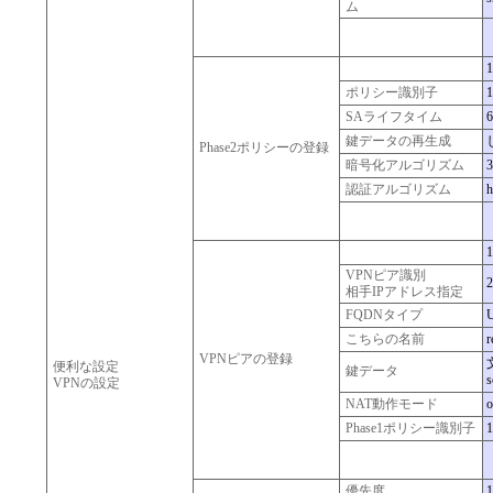
ム
1
ポリシー識別子
1
SAライフタイム
6
鍵データの再生成
Phase2ポリシーの登録
暗号化アルゴリズム
3
認証アルゴリズム
h
1
VPNピア識別
2
相手IPアドレス指定
FQDNタイプ
こちらの名前
r
VPNピアの登録
便利な設定
鍵データ
s
VPNの設定
NAT動作モード
o
Phase1ポリシー識別子
1
優先度
1