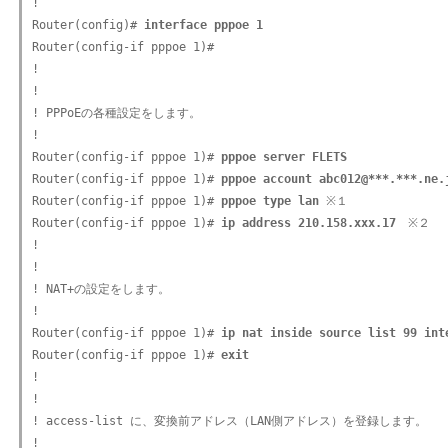
!

Router(config)# 
interface pppoe 1
Router(config-if pppoe 1)#

!

! 

! PPPoEの各種設定をします。

!

Router(config-if pppoe 1)# 
pppoe server FLETS
Router(config-if pppoe 1)# 
pppoe account abc012@***.***.ne.
Router(config-if pppoe 1)# 
pppoe type lan
 ※１

Router(config-if pppoe 1)# 
ip address 210.158.xxx.17
　※２

!

! 

! NAT+の設定をします。

!

Router(config-if pppoe 1)# 
ip nat inside source list 99 int
Router(config-if pppoe 1)# 
exit
!

!

! access-list に、変換前アドレス（LAN側アドレス）を登録します。

!
