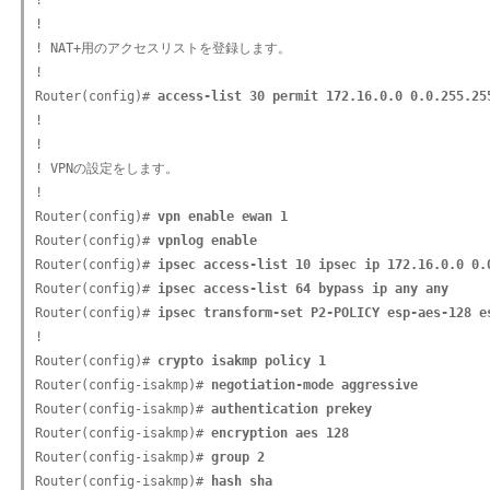
!

!

! NAT+用のアクセスリストを登録します。

!

Router(config)# 
access-list 30 permit 172.16.0.0 0.0.255.25
!

!

! VPNの設定をします。

!

Router(config)# 
vpn enable ewan 1
Router(config)# 
vpnlog enable
Router(config)# 
ipsec access-list 10 ipsec ip 172.16.0.0 0.
Router(config)# 
ipsec access-list 64 bypass ip any any
Router(config)# 
ipsec transform-set P2-POLICY esp-aes-128 e
!

Router(config)# 
crypto isakmp policy 1
Router(config-isakmp)# 
negotiation-mode aggressive
Router(config-isakmp)# 
authentication prekey
Router(config-isakmp)# 
encryption aes 128
Router(config-isakmp)# 
group 2
Router(config-isakmp)# 
hash sha