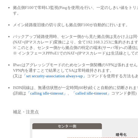
拠点側F100で常時L3監視(Pingを使用)を行い、一定のしきい値をト
す。
メイン経路復旧後の切り戻しも拠点側F100が自動的に行います。
バックアップ経路使用時、センター側から見た拠点側は見かけ上は同一
(NAT+(IPマスカレード)変換により、全て192.168.3.253に集約されます
※ このとき、センター側から拠点側の特定の端末(サーバ等)への通信
※ インタフェースPPPoE1でのNAT+(IPマスカレード)は生活線と
IPsecはアグレッシブモードのためセンター側契機のVPNは張れませ
VPN内を通すことで結果としてSAは常時維持されます。
(又は
「set security-association always-up」
コマンドを使用する方法もあ
ISDN回線は、無通信状態が一定時間(60秒)続くと自動的に切断されま
(詳細は
「calling idle-timeout」
、
「called idle-timeout」
コマンド参照)
補足・注意点