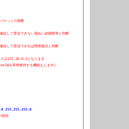
ngパケットの個数
連続して受信できない場合に経路障害と判断
連続して受信できれば障害復旧と判断
は172.16.0.1となります
secSAを常時維持する機能もします)
.0 255.255.255.0
の宛先