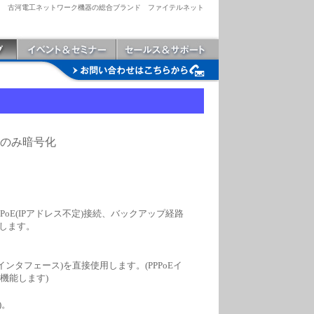
古河電工ネットワーク機器の総合ブランド ファイテルネット
線のみ暗号化
oE(IPアドレス不定)接続、バックアップ経路
)します。
1インタフェース)を直接使用します。(PPPoEイ
機能します)
)。