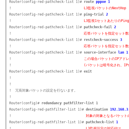
Router(config-red-pathcheck-list 1)# 
route 
pppoe 1
!                                    
L3監視パケットのNextHop
Router(config-red-pathcheck-list 1)# 
ping-trial 
2
!                                    
L3監視1セットあたりのPi
Router(config-red-pathcheck-list 1)# 
pathcheck-fail 
2
!                                    
応答パケットを指定セット数
Router(config-red-pathcheck-list 1)# 
restcheck-success 
3
!                                    
応答パケットを指定セット数
Router(config-red-pathcheck-list 1)# 
source-interface 
lan 1
!                                    
この場合パケットのIPアドレス
!                                    
(パケットは暗号化され、IP
Router(config-red-pathcheck-list 1)# 
exit
!

!

!  冗長対象パケットの設定を行ないます。

!

Router(config)# 
redundancy pathfilter-list 1
Router(config-red-pathfilter-list 1)# 
destination 
192.168.3
!                                     
対象の対象となるパケット
Router(config-red-pathfilter-list 1)# 
pathcheck-list 
1
!                                     
L3監視設定の対応付け