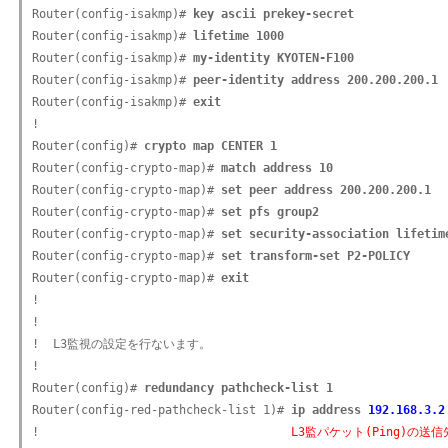
Router(config-isakmp)# 
key ascii prekey-secret
Router(config-isakmp)# 
lifetime 1000
Router(config-isakmp)# 
my-identity KYOTEN-F100
Router(config-isakmp)# 
peer-identity address 200.200.200.1
Router(config-isakmp)# 
exit
!

Router(config)# 
crypto map CENTER 1
Router(config-crypto-map)# 
match address 10
Router(config-crypto-map)# 
set peer address 200.200.200.1
Router(config-crypto-map)# 
set pfs group2
Router(config-crypto-map)# 
set security-association lifetim
Router(config-crypto-map)# 
set transform-set P2-POLICY
Router(config-crypto-map)# 
exit
!

!

!  L3監視の設定を行ないます。

!

Router(config)# 
redundancy pathcheck-list 1
Router(config-red-pathcheck-list 1)# 
ip address 
192.168.3.2
!                                    
L3監パケット(Ping)の送