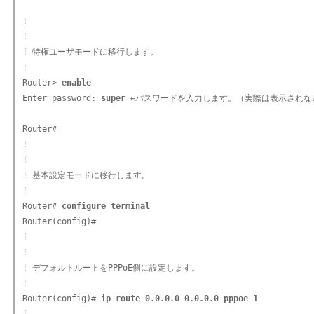
!

!

! 特権ユーザモードに移行します。

!

Router> 
enable
Enter password: 
super
 ←パスワードを入力します。（実際は表示されない
Router#

!

!

! 基本設定モードに移行します。

!

Router# 
configure terminal
Router(config)#

!

!

! デフォルトルートをPPPoE側に設定します。

!

Router(config)# 
ip route 0.0.0.0 0.0.0.0 pppoe 1