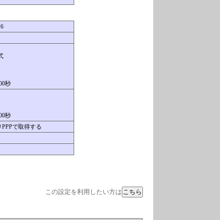
16
ド
式
00秒
00秒
よりPPPで取得する
この設定を利用したい方は