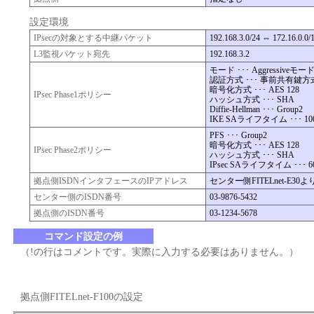
設定環境
IPsecの対象とする中継パケット
192.168.3.0/24 ⇔ 172.16.0.0/
L3監視パケット宛先
192.168.3.2
モード ･･･ Aggressiveモー
認証方式 ･･･ 事前共有鍵方
暗号化方式 ･･･ AES 128
IPsec Phase1ポリシー
ハッシュ方式 ･･･ SHA
Diffie-Hellman ･･･ Group2
IKE SAライフタイム ･･･ 10
PFS ･･･ Group2
暗号化方式 ･･･ AES 128
IPsec Phase2ポリシー
ハッシュ方式 ･･･ SHA
IPsec SAライフタイム ･･･ 6
拠点側ISDNインタフェースのIPアドレス
センター側FITELnet-E30
センター側のISDN番号
03-9876-5432
拠点側のISDN番号
03-1234-5678
コマンド設定の例
（!の行はコメントです。実際に入力する必要はありません。）
拠点側FITELnet-F100の設定