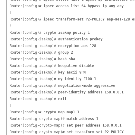
Router(config)# 
ipsec access-list 64 bypass ip any any
!

Router(config)# 
ipsec transform-set P2-POLICY esp-aes-128 e
!

Router(config)# 
crypto isakmp policy 1
Router(config-isakmp)# 
authentication prekey
Router(config-isakmp)# 
encryption aes 128
Router(config-isakmp)# 
group 2
Router(config-isakmp)# 
hash sha
Router(config-isakmp)# 
keepalive disable
Router(config-isakmp)# 
key ascii VPN
Router(config-isakmp)# 
my-identity F100-1
Router(config-isakmp)# 
negotiation-mode aggressive
Router(config-isakmp)# 
peer-identity address 158.0.0.1
Router(config-isakmp)# 
exit
!

Router(config)# 
crypto map map1 1
Router(config-crypto-map)# 
match address 1
Router(config-crypto-map)# 
set peer address 158.0.0.1
Router(config-crypto-map)# 
set transform-set P2-POLICY