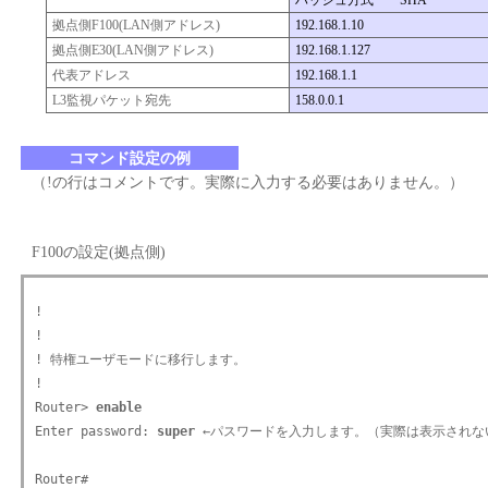
ハッシュ方式 ･･･ SHA
拠点側F100(LAN側アドレス)
192.168.1.10
拠点側E30(LAN側アドレス)
192.168.1.127
代表アドレス
192.168.1.1
L3監視パケット宛先
158.0.0.1
コマンド設定の例
（!の行はコメントです。実際に入力する必要はありません。）
F100の設定(拠点側)
!

!

! 特権ユーザモードに移行します。

!

Router> 
enable
Enter password: 
super
 ←パスワードを入力します。（実際は表示されない
Router#
