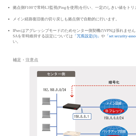
拠点側F100で常時L3監視(Pingを使用)を行い、一定のしきい値をト
メイン経路復旧後の切り戻しも拠点側で自動的に行います。
IPsecはアグレッシブモードのためセンター側契機のVPNは張れません
SAを常時維持する設定については
「冗長設定(3)」
や
「set security-ass
い。
補足・注意点