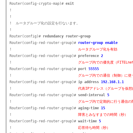
Router(config-crypto-map)# 
exit
!

!

!  ルータグループ化の設定を行ないます。

!

Router(config)# 
redundancy router-group
Router(config-red-router-group)# 
router-group enable
!                                
ルータグループ化を有効
Router(config-red-router-group)# 
preference 
2
!                                
グループ内での優先度（FITELne
Router(config-red-router-group)# 
port 
55555
!                                
グループ内での通信（制御）に使う
Router(config-red-router-group)# 
ip address 
192.168.1.1
!                                
代表IPアドレス（グループを仮想
Router(config-red-router-group)# 
send-interval 
5
!                                
グループ内で定期的に行う通信の
Router(config-red-router-group)# 
aging-time 
15
!                                
障害とみなすまでの時間（秒）
Router(config-red-router-group)# 
wait-time 
5
!                                
応答待ち時間（秒）