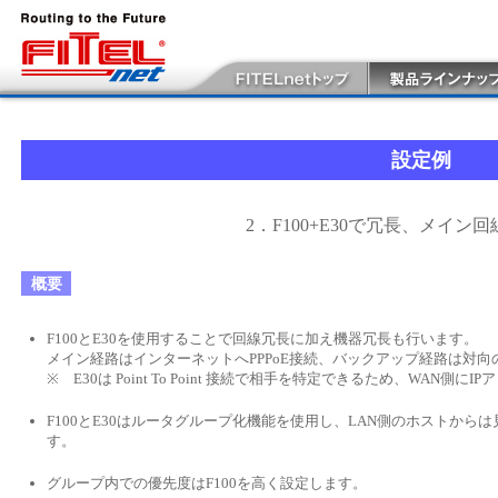
設定例
2．F100+E30で冗長、メイン
概要
F100とE30を使用することで回線冗長に加え機器冗長も行います。
メイン経路はインターネットへPPPoE接続、バックアップ経路は対向の
※ E30は Point To Point 接続で相手を特定できるため、WAN側
F100とE30はルータグループ化機能を使用し、LAN側のホストから
す。
グループ内での優先度はF100を高く設定します。