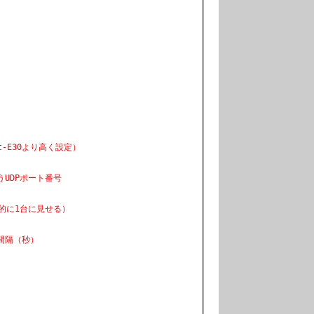
t-E30より高く設定）
UDPポート番号
的に1台に見せる）
間隔（秒）