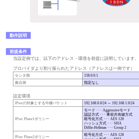
動作説明
前提条件
当設定例では、以下のアドレス・環境を前提に説明しています。
プロバイダより割り振られたアドレス（アドレスは一例です）
センタ側
158.0.0.1
拠点側
指定なし
設定環境
IPsecの対象とする中継パケット
192.168.0.0/24 ⇔ 192.168.1.0/24
モード ･･･ Aggressiveモード
認証方式 ･･･ 事前共有鍵方式
IPsec Phase1ポリシー
暗号化方式 ･･･ AES 128
ハッシュ方式 ･･･ SHA
Diffie-Hellman ･･･ Group 2
暗号化方式 ･･･ AES 128
IPsec Phase2ポリシー