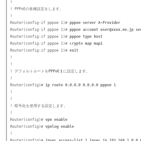
! 

! PPPoEの各種設定をします。

!

Router(config-if pppoe 1)# 
pppoe server A-Provider
Router(config-if pppoe 1)# 
pppoe account user@xxxx.ne.jp se
Router(config-if pppoe 1)# 
pppoe type host
Router(config-if pppoe 1)# 
crypto map map1
Router(config-if pppoe 1)# 
exit
!

!

! デフォルトルートを
PPPoE１
に設定します。

!

Router(config)# 
ip route 0.0.0.0 0.0.0.0 pppoe 1
!

!

! 暗号化を使用する設定します。

!

Router(config)# 
vpn enable
Router(config)# 
vpnlog enable
!

Router(config)# 
ipsec access-list 1 ipsec ip 192.168.1.0 0.