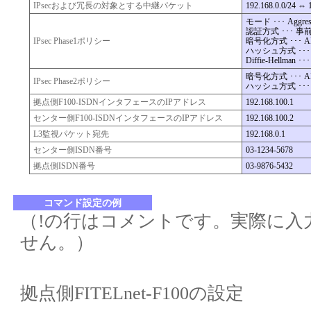
IPsecおよび冗長の対象とする中継パケット
192.168.0.0/24 ⇔ 
モード ･･･ Aggre
認証方式 ･･･ 
IPsec Phase1ポリシー
暗号化方式 ･･･ AE
ハッシュ方式 ･･･
Diffie-Hellman ･･
暗号化方式 ･･･ AE
IPsec Phase2ポリシー
ハッシュ方式 ･･･
拠点側F100-ISDNインタフェースのIPアドレス
192.168.100.1
センター側F100-ISDNインタフェースのIPアドレス
192.168.100.2
L3監視パケット宛先
192.168.0.1
センター側ISDN番号
03-1234-5678
拠点側ISDN番号
03-9876-5432
コマンド設定の例
（!の行はコメントです。実際に入
せん。）
拠点側FITELnet-F100の設定