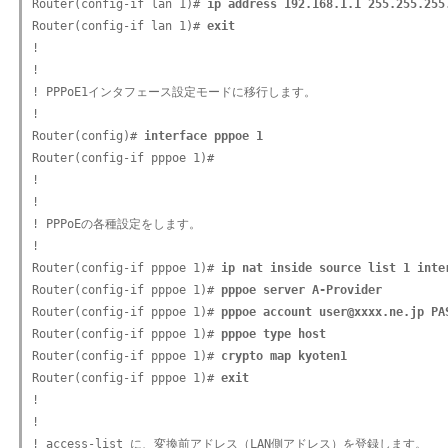
Router(config-if lan 1)# 
ip address 192.168.1.1 255.255.255
Router(config-if lan 1)# 
exit
!

!

! PPPoE1インタフェース設定モードに移行します。

!

Router(config)# 
interface pppoe 1
Router(config-if pppoe 1)#

!

!

! PPPoEの各種設定をします。

!

Router(config-if pppoe 1)# 
ip nat inside source list 1 inte
Router(config-if pppoe 1)# 
pppoe server A-Provider
Router(config-if pppoe 1)# 
pppoe account user@xxxx.ne.jp PA
Router(config-if pppoe 1)# 
pppoe type host
Router(config-if pppoe 1)# 
crypto map kyoten1
Router(config-if pppoe 1)# 
exit
!

!

! access-list に、変換前アドレス（LAN側アドレス）を登録します。
