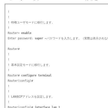
!

!

! 特権ユーザモードに移行します。

!

Router> 
enable
Enter password: 
super
 ←パスワードを入力します。（実際は表示されない
Router#

!

!

! 基本設定モードに移行します。

!

Router# 
configure terminal
Router(config)#

!

!

! LAN側IPアドレスを設定します。

!

Router(config)# 
interface lan 1