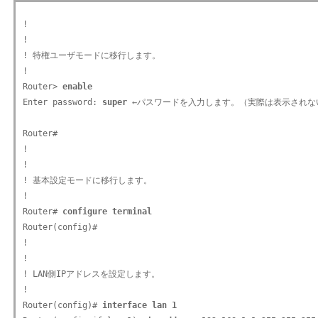
!

!

! 特権ユーザモードに移行します。

!

Router> 
enable
Enter password: 
super
 ←パスワードを入力します。（実際は表示されない
Router#

!

!

! 基本設定モードに移行します。

!

Router# 
configure terminal
Router(config)#

!

!

! LAN側IPアドレスを設定します。

!

Router(config)# 
interface lan 1