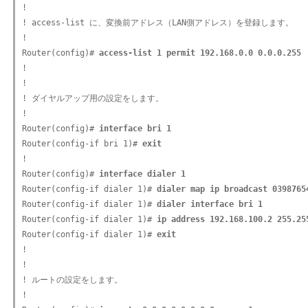
!

! access-list に、変換前アドレス（LAN側アドレス）を登録します。

!

Router(config)# 
access-list 1 permit 192.168.0.0 0.0.0.255
!

!

! ダイヤルアップ用の設定をします。

!

Router(config)# 
interface bri 1
Router(config-if bri 1)# 
exit
!

Router(config)# 
interface dialer 1
Router(config-if dialer 1)# 
dialer map ip broadcast 0398765
Router(config-if dialer 1)# 
dialer interface bri 1
Router(config-if dialer 1)# 
ip address 192.168.100.2 255.25
Router(config-if dialer 1)# 
exit
!

!

! ルートの設定をします。

!
