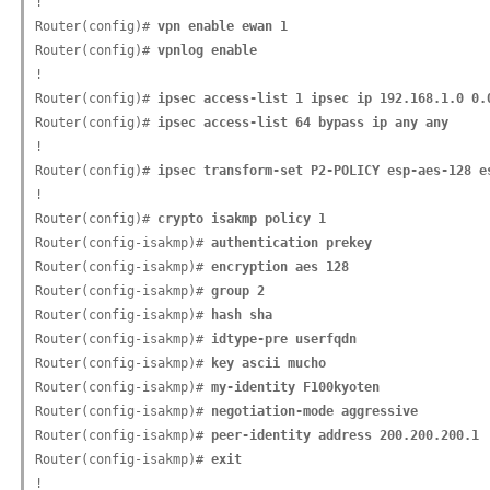
!

Router(config)# 
vpn enable ewan 1
Router(config)# 
vpnlog enable
!

Router(config)# 
ipsec access-list 1 ipsec ip 192.168.1.0 0.
Router(config)# 
ipsec access-list 64 bypass ip any any
!

Router(config)# 
ipsec transform-set P2-POLICY esp-aes-128 e
!

Router(config)# 
crypto isakmp policy 1
Router(config-isakmp)# 
authentication prekey
Router(config-isakmp)# 
encryption aes 128
Router(config-isakmp)# 
group 2
Router(config-isakmp)# 
hash sha
Router(config-isakmp)# 
idtype-pre userfqdn
Router(config-isakmp)# 
key ascii mucho
Router(config-isakmp)# 
my-identity F100kyoten
Router(config-isakmp)# 
negotiation-mode aggressive
Router(config-isakmp)# 
peer-identity address 200.200.200.1
Router(config-isakmp)# 
exit
!
