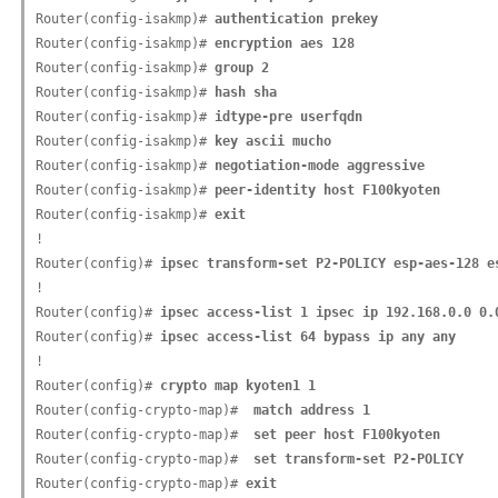
Router(config-isakmp)# 
authentication prekey
Router(config-isakmp)# 
encryption aes 128
Router(config-isakmp)# 
group 2
Router(config-isakmp)# 
hash sha
Router(config-isakmp)# 
idtype-pre userfqdn
Router(config-isakmp)# 
key ascii mucho
Router(config-isakmp)# 
negotiation-mode aggressive
Router(config-isakmp)# 
peer-identity host F100kyoten
Router(config-isakmp)# 
exit
!

Router(config)# 
ipsec transform-set P2-POLICY esp-aes-128 e
!

Router(config)# 
ipsec access-list 1 ipsec ip 192.168.0.0 0.
Router(config)# 
ipsec access-list 64 bypass ip any any
!

Router(config)# 
crypto map kyoten1 1
Router(config-crypto-map)# 
 match address 1
Router(config-crypto-map)# 
 set peer host F100kyoten
Router(config-crypto-map)# 
 set transform-set P2-POLICY
Router(config-crypto-map)# 
exit