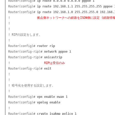
Router(config)# 
ip route 0.0.0.0 0.0.0.0 pppoe 1
Router(config)# 
ip route 192.168.1.1 255.255.255.255 pppoe 
Router(config)# 
ip route 192.168.1.0 255.255.255.0 192.168.
!               
拠点側ネットワークへの経路をISDN側に設定 (経路情
!

!

! RIPの設定をします。

!

Router(config)# 
router rip
Router(config-rip)# 
network pppoe 1
Router(config-rip)# 
unicastrip
!                   
RIPは受信のみ
Router(config-rip)# 
exit
!

!

! 暗号化を使用する設定します。

!

Router(config)# 
vpn enable ewan 1
Router(config)# 
vpnlog enable
!

Router(config)# 
crypto isakmp policy 1