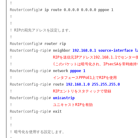
!

Router(config)# 
ip route 0.0.0.0 0.0.0.0 pppoe 1
!

!

! RIPの宛先アドレスを設定します。

!

Router(config)# 
router rip
Router(config-rip)# 
neighbor 
192.168.0.1 source-interface l
!                   
RIPを送信元IPアドレス192.168.1.1でセンター
!                   
(このパケットは暗号化され、IPsecSAを常時維
Router(config-rip)# 
network 
pppoe 1
!                   
インタフェースPPPoE1上でRIPを使用
Router(config-rip)# 
route 
192.168.1.0 255.255.255.0
!                   
RIPエントリをスタティックで登録
Router(config-rip)# 
unicastrip
!                   
ユニキャストRIPを有効
Router(config-rip)# 
exit
!

!

! 暗号化を使用する設定します。
