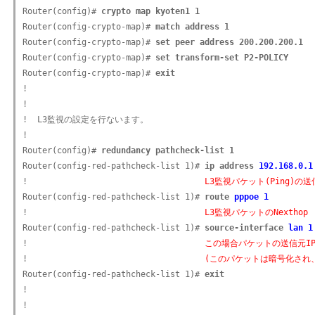
Router(config)# 
crypto map kyoten1 1
Router(config-crypto-map)# 
match address 1
Router(config-crypto-map)# 
set peer address 200.200.200.1
Router(config-crypto-map)# 
set transform-set P2-POLICY
Router(config-crypto-map)# 
exit
!

!

!  L3監視の設定を行ないます。

!

Router(config)# 
redundancy pathcheck-list 1
Router(config-red-pathcheck-list 1)# 
ip address 
192.168.0.1
!                                    
L3監視パケット(Ping)の
Router(config-red-pathcheck-list 1)# 
route 
pppoe 1
!                                    
L3監視パケットのNexthop
Router(config-red-pathcheck-list 1)# 
source-interface 
lan 1
!                                    
この場合パケットの送信元IPア
!                                    
(このパケットは暗号化され、
Router(config-red-pathcheck-list 1)# 
exit
!

!
