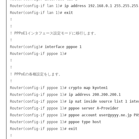
Router(config-if lan 1)# 
ip address 192.168.0.1 255.255.255
Router(config-if lan 1)# 
exit
!

!

! PPPoE1インタフェース設定モードに移行します。

!

Router(config)# 
interface pppoe 1
Router(config-if pppoe 1)#

!

!

! PPPoEの各種設定をします。

!

Router(config-if pppoe 1)# 
crypto map kyoten1
Router(config-if pppoe 1)# 
ip address 200.200.200.1
Router(config-if pppoe 1)# 
ip nat inside source list 1 inte
Router(config-if pppoe 1)# 
pppoe server A-Provider
Router(config-if pppoe 1)# 
pppoe account user@yyyy.ne.jp PA
Router(config-if pppoe 1)# 
pppoe type host
Router(config-if pppoe 1)# 
exit
!
