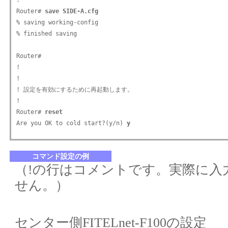
!

Router# 
save SIDE-A.cfg
% saving working-config

% finished saving

Router#

!

!

! 設定を有効にするために再起動します。

!

Router# 
reset
Are you OK to cold start?(y/n) 
y
コマンド設定の例
（!の行はコメントです。実際に入
せん。）
センター側FITELnet-F100の設定