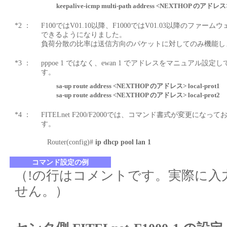
keepalive-icmp multi-path address <NEXTHOP のアドレス
*2 ：
F100ではV01.10以降、F1000ではV01.03以降のフ
できるようになりました。
負荷分散の比率は送信方向のパケットに対してのみ機能し
*3 ：
pppoe 1 ではなく、ewan 1 でアドレスをマニュアル
す。
sa-up route address <NEXTHOP のアドレス> local-prot1
sa-up route address <NEXTHOP のアドレス> local-prot2
*4 ：
FITELnet F200/F2000では、コマンド書式が変更に
す。
Router(config)#
ip dhcp pool lan 1
コマンド設定の例
（!の行はコメントです。実際に入
せん。）