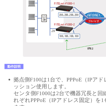
動作説明
拠点側F100は1台で、PPPoE（IPア
ッション使用します。
センタ側F1000は2台で機器冗長と
れぞれPPPoE（IPアドレス固定）を