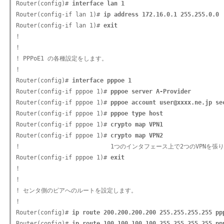
Router(config)# 
interface lan 1
Router(config-if lan 1)# 
ip address 172.16.0.1 255.255.0.0
Router(config-if lan 1)# 
exit
!

!

! PPPoE1 の各種設定をします。

!

Router(config)# 
interface pppoe 1
Router(config-if pppoe 1)# 
pppoe server A-Provider
Router(config-if pppoe 1)# 
pppoe account user@xxxx.ne.jp se
Router(config-if pppoe 1)# 
pppoe type host
Router(config-if pppoe 1)# 
crypto map VPN1
Router(config-if pppoe 1)# 
crypto map VPN2
!                          1つのインタフェース上で2つのVPNを張り
Router(config-if pppoe 1)# 
exit
!

!

! センタ側のピアへのルートを設定します。

!

Router(config)# 
ip route 200.200.200.200 255.255.255.255 pp
Router(config)# 
ip route 100.100.100.100 255.255.255.255 pp