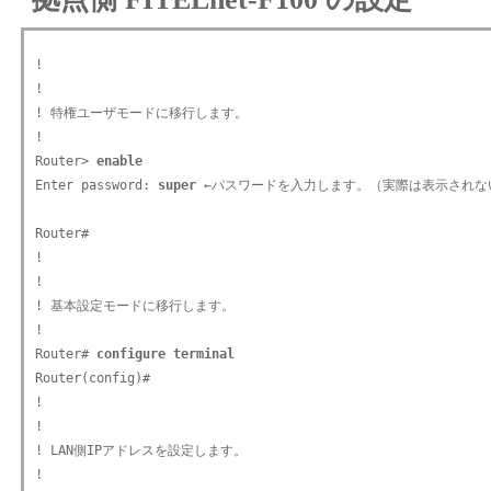
!

!

! 特権ユーザモードに移行します。

!

Router> 
enable
Enter password: 
super
 ←パスワードを入力します。（実際は表示されない
Router#

!

!

! 基本設定モードに移行します。

!

Router# 
configure terminal
Router(config)#

!

!

! LAN側IPアドレスを設定します。

!
