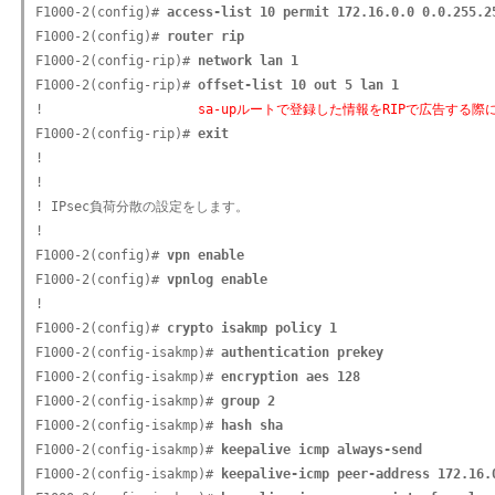
F1000-2(config)# 
access-list 10 permit 172.16.0.0 0.0.255.2
F1000-2(config)# 
router rip
F1000-2(config-rip)# 
network lan 1
F1000-2(config-rip)# 
offset-list 10 out 5 lan 1
!                    
sa-upルートで登録した情報をRIPで広告する際に
F1000-2(config-rip)# 
exit
!

!

! IPsec負荷分散の設定をします。

!

F1000-2(config)# 
vpn enable
F1000-2(config)# 
vpnlog enable
!

F1000-2(config)# 
crypto isakmp policy 1
F1000-2(config-isakmp)# 
authentication prekey
F1000-2(config-isakmp)# 
encryption aes 128
F1000-2(config-isakmp)# 
group 2
F1000-2(config-isakmp)# 
hash sha
F1000-2(config-isakmp)# 
keepalive icmp always-send
F1000-2(config-isakmp)# 
keepalive-icmp peer-address 172.16.