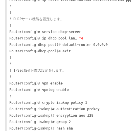
!

!

! DHCPサーバ機能を設定します。

!

Router(config)# 
service dhcp-server
Router(config)# 
ip dhcp pool lan1
*4
Router(config-dhcp-pool)# 
default-router 0.0.0.0
Router(config-dhcp-pool)# 
exit
!

!

! IPsec負荷分散の設定をします。

!

Router(config)# 
vpn enable
Router(config)# 
vpnlog enable
!

Router(config)# 
crypto isakmp policy 1
Router(config-isakmp)# 
authentication prekey
Router(config-isakmp)# 
encryption aes 128
Router(config-isakmp)# 
group 2
Router(config-isakmp)# 
hash sha