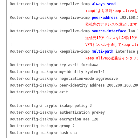
Router(config-isakmp)# 
keepalive icmp 
always-send
!                                  
icmpにより常時keep aliv
Router(config-isakmp)# 
keepalive-icmp 
peer-address
 192.168.
!                                  
監視先のアドレスを設定します
Router(config-isakmp)# 
keepalive-icmp 
source-interface
 lan 
!                                  
送信元IPアドレスをLAN側I
!                                  
VPNトンネルを通してkeep a
Router(config-isakmp)# 
keepalive-icmp 
multi-path
 interface 
!                                  
keep aliveの送受信イン
Router(config-isakmp)# 
key ascii furukawa
Router(config-isakmp)# 
my-identity kyoten1-1
Router(config-isakmp)# 
negotiation-mode aggressive
Router(config-isakmp)# 
peer-identity address 200.200.200.20
Router(config-isakmp)# 
exit
!

Router(config)# 
crypto isakmp policy 2
Router(config-isakmp)# 
authentication prekey
Router(config-isakmp)# 
encryption aes 128
Router(config-isakmp)# 
group 2
Router(config-isakmp)# 
hash sha