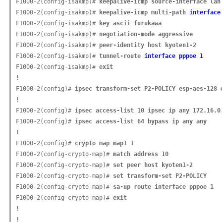
F1000-2(config-isakmp)# 
keepalive-icmp source-interface lan
F1000-2(config-isakmp)# 
keepalive-icmp multi-path 
interface
F1000-2(config-isakmp)# 
key ascii furukawa
F1000-2(config-isakmp)# 
negotiation-mode aggressive
F1000-2(config-isakmp)# 
peer-identity host kyoten1-2
F1000-2(config-isakmp)# 
tunnel-route 
interface pppoe 1
F1000-2(config-isakmp)# 
exit
!

F1000-2(config)# 
ipsec transform-set P2-POLICY esp-aes-128 
!

F1000-2(config)# 
ipsec access-list 10 ipsec ip any 172.16.0
F1000-2(config)# 
ipsec access-list 64 bypass ip any any
!

F1000-2(config)# 
crypto map map1 1
F1000-2(config-crypto-map)# 
match address 10
F1000-2(config-crypto-map)# 
set peer host kyoten1-2
F1000-2(config-crypto-map)# 
set transform-set P2-POLICY
F1000-2(config-crypto-map)# 
sa-up route interface pppoe 1
F1000-2(config-crypto-map)# 
exit
!

!
