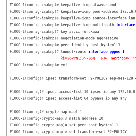
F1000-1(config-isakmp)# 
keepalive icmp always-send
F1000-1(config-isakmp)# 
keepalive-icmp peer-address 172.16.
F1000-1(config-isakmp)# 
keepalive-icmp source-interface lan
F1000-1(config-isakmp)# 
keepalive-icmp multi-path 
interface
F1000-1(config-isakmp)# 
key ascii furukawa
F1000-1(config-isakmp)# 
negotiation-mode aggressive
F1000-1(config-isakmp)# 
peer-identity host kyoten1-1
F1000-1(config-isakmp)# 
tunnel-route 
interface pppoe 1
!                       
対向のVPNピアへのルートを、nexthopをPP
F1000-1(config-isakmp)# 
exit
!

F1000-1(config)# 
ipsec transform-set P2-POLICY esp-aes-128 
!

F1000-1(config)# 
ipsec access-list 10 ipsec ip any 172.16.0
F1000-1(config)# 
ipsec access-list 64 bypass ip any any
!

F1000-1(config)# 
crypto map map1 1
F1000-1(config-crypto-map)# 
match address 10
F1000-1(config-crypto-map)# 
set peer host kyoten1-1
F1000-1(config-crypto-map)# 
set transform-set P2-POLICY