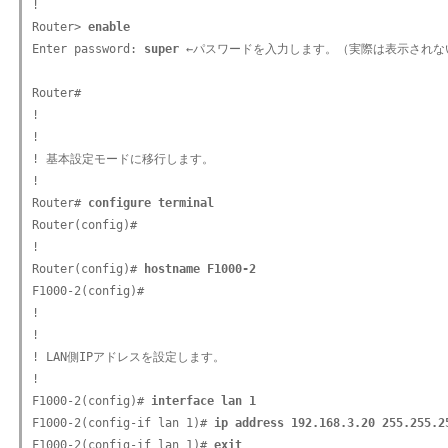
!

Router> 
enable
Enter password: 
super
 ←パスワードを入力します。（実際は表示されない
Router#

!

!

! 基本設定モードに移行します。

!

Router# 
configure terminal
Router(config)#

!

Router(config)# 
hostname F1000-2
F1000-2(config)#

!

!

! LAN側IPアドレスを設定します。

!

F1000-2(config)# 
interface lan 1
F1000-2(config-if lan 1)# 
ip address 192.168.3.20 255.255.2
F1000-2(config-if lan 1)# 
exit