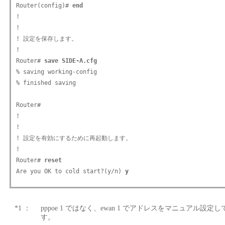
Router(config)# 
end
!

!

! 設定を保存します。

!

Router# 
save SIDE-A.cfg
% saving working-config

% finished saving

Router#

!

!

! 設定を有効にするために再起動します。

!

Router# 
reset
Are you OK to cold start?(y/n) 
y
*1 ：
pppoe 1 ではなく、ewan 1 でアドレスをマニュアル
す。