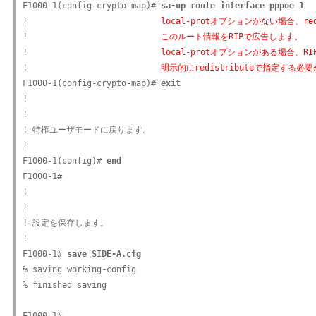
F1000-1(config-crypto-map)# 
sa-up route interface pppoe 1
!                           
local-protオプションがない場合、re
!                           
このルート情報をRIPで広告します。
!                           
local-protオプションがある場合、R
!                           
明示的にredistributeで指定する必
F1000-1(config-crypto-map)# 
exit
!

!

! 特権ユーザモードに戻ります。

!

F1000-1(config)# 
end
F1000-1#

!

!

! 設定を保存します。

!

F1000-1# 
save SIDE-A.cfg
% saving working-config

% finished saving
