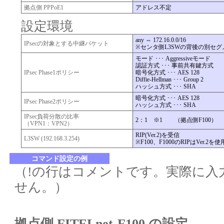
拠点側 PPPoE1
アドレス不定
設定環境
any ⇔ 172.16.0.0/16
IPsecの対象とする中継パケット
※センタ側L3SWの背後の別セグ
モード ･･･ Aggressiveモード
認証方式 ･･･ 事前共有鍵方式
IPsec Phase1ポリシー
暗号化方式 ･･･ AES 128
Diffie-Hellman ･･･ Group 2
ハッシュ方式 ･･･ SHA
暗号化方式 ･･･ AES 128
IPsec Phase2ポリシー
ハッシュ方式 ･･･ SHA
IPsec負荷分散の比率
2：1 ※1 （拠点側F100）
（VPN1：VPN2）
RIP(Ver.2)を受信
L3SW (192.168.3.254)
※F100、F1000のRIPはVer.2を
コマンド設定の例
（!の行はコメントです。実際に入
せん。）
拠点側 FITELnet-F100 の設定