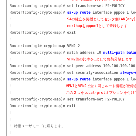
Router(config-crypto-map)# 
set transform-set P2-POLICY
Router(config-crypto-map)# 
sa-up route
 interface pppoe 1 lo
!                          
SAの確立を契機としてセンタ側LAN(an
!                          
nexthopをpppoe1として登録します
Router(config-crypto-map)# 
exit
!

Router(config)# 
crypto map VPN2 2
Router(config-crypto-map)# 
match address 10 
multi-path bala
!                          
VPN2側の比率を1として負荷分散します
Router(config-crypto-map)# 
set peer address 100.100.100.100
Router(config-crypto-map)# 
set security-association 
always-
Router(config-crypto-map)# 
sa-up route
 interface pppoe 1 lo
!                      　　
VPN1とVPN2で全く同じルート情報が登
!                      　　
この２つをlocal-protオプションを
Router(config-crypto-map)# 
set transform-set P2-POLICY
Router(config-crypto-map)# 
exit
!

!

! 特権ユーザモードに戻ります。

!
