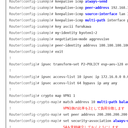
Router(config-isakmp)# 
keepalive icmp 
always-send
Router(config-isakmp)# 
keepalive-icmp 
peer-address
 192.168.
Router(config-isakmp)# 
keepalive-icmp 
source-interface
 lan 
Router(config-isakmp)# 
keepalive-icmp 
multi-path
 interface 
Router(config-isakmp)# 
key ascii furukawa
Router(config-isakmp)# 
my-identity kyoten1-2
Router(config-isakmp)# 
negotiation-mode aggressive
Router(config-isakmp)# 
peer-identity address 100.100.100.10
Router(config-isakmp)# 
exit
!

Router(config)# 
ipsec transform-set P2-POLICY esp-aes-128 e
!

Router(config)# 
ipsec access-list 10 ipsec ip 172.16.0.0 0.
Router(config)# 
ipsec access-list 64 bypass ip any any
!

Router(config)# 
crypto map VPN1 1
Router(config-crypto-map)# 
match address 10 
multi-path bala
!                          
VPN1側の比率を2として負荷分散します
Router(config-crypto-map)# 
set peer address 200.200.200.200
Router(config-crypto-map)# 
set security-association 
always-
!                          
SAを常時確立しておくようにします