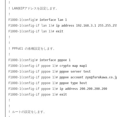
!

! LAN側IPアドレスを設定します。

!

F1000-1(config)# 
interface lan 1
F1000-1(config-if lan 1)# 
ip address 192.168.3.1 255.255.25
F1000-1(config-if lan 1)# 
exit
!

!

! PPPoE1 の各種設定をします。

!

F1000-1(config)# 
interface pppoe 1
F1000-1(config-if pppoe 1)# 
crypto map map1
F1000-1(config-if pppoe 1)# 
pppoe server test
F1000-1(config-if pppoe 1)# 
pppoe account zyx@furukawa.co.j
F1000-1(config-if pppoe 1)# 
pppoe type host
F1000-1(config-if pppoe 1)# 
ip address 200.200.200.200
F1000-1(config-if pppoe 1)# 
exit
!

!

! ルートの設定をします。
