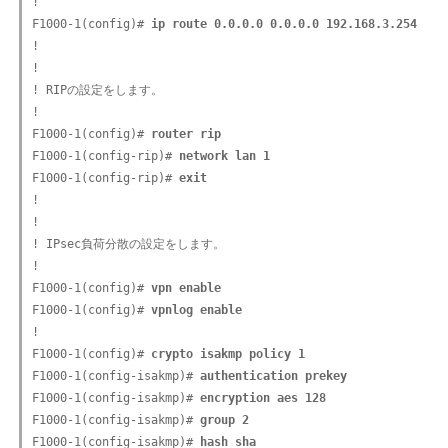
!

F1000-1(config)# 
ip route 0.0.0.0 0.0.0.0 192.168.3.254
!

!

! RIPの設定をします。

!

F1000-1(config)# 
router rip
F1000-1(config-rip)# 
network lan 1
F1000-1(config-rip)# 
exit
!

!

! IPsec負荷分散の設定をします。

!

F1000-1(config)# 
vpn enable
F1000-1(config)# 
vpnlog enable
!

F1000-1(config)# 
crypto isakmp policy 1
F1000-1(config-isakmp)# 
authentication prekey
F1000-1(config-isakmp)# 
encryption aes 128
F1000-1(config-isakmp)# 
group 2
F1000-1(config-isakmp)# 
hash sha