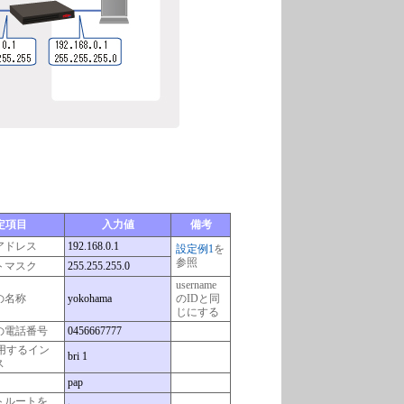
定項目
入力値
備考
Pアドレス
192.168.0.1
設定例1
を
参照
トマスク
255.255.255.0
username
の名称
yokohama
のIDと同
じにする
の電話番号
0456667777
が使用するイン
bri 1
ス
pap
トルートを