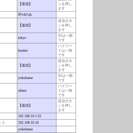
【送信】
ンを押し
ます
IPv4のみ
送信ボタ
【送信】
ンを押し
ます
IDは一例
tokyo
です
パスワー
honten
ドは一例
です
送信ボタ
【送信】
ンを押し
ます
IDは一例
yokohama
です
パスワー
shiten
ドは一例
です
送信ボタ
【送信】
ンを押し
ます
192.168.10.1/32
レス
192.168.10.10
yokohama