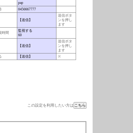
pap
号
0456667777
送信ボタ
【送信】
ンを押し
ます
監視する
視時間
60
送信ボタ
【送信】
ンを押し
ます
る
【送信】
※
この設定を利用したい方は