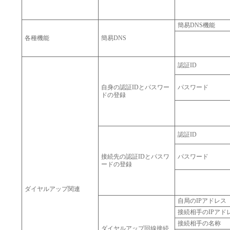
簡易DNS機能
各種機能
簡易DNS
認証ID
自身の認証IDとパスワー
パスワード
ドの登録
認証ID
接続先の認証IDとパスワ
パスワード
ードの登録
ダイヤルアップ関連
自局のIPアドレス
接続相手のIPアド
接続相手の名称
ダイヤルアップ回線接続