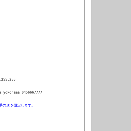
.255.255
e yokohama 0456667777
相手のIDを設定します。