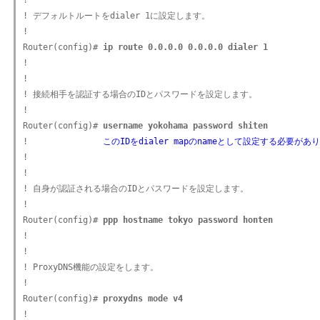
!

! デフォルトルートをdialer 1に設定します。

!

Router(config)# 
ip route 0.0.0.0 0.0.0.0 dialer 1
!

!

! 接続相手を認証する場合のIDとパスワードを設定します。

!

Router(config)# 
username yokohama password shiten
!               
このIDをdialer mapのnameとして設定する必要があ
!

!

! 自身が認証される場合のIDとパスワードを設定します。

!

Router(config)# 
ppp hostname tokyo password honten
!

!

! ProxyDNS機能の設定をします。

!

Router(config)# 
proxydns mode v4
!
