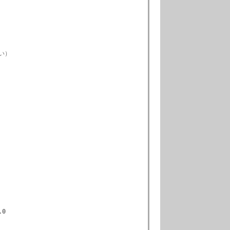
）

.0