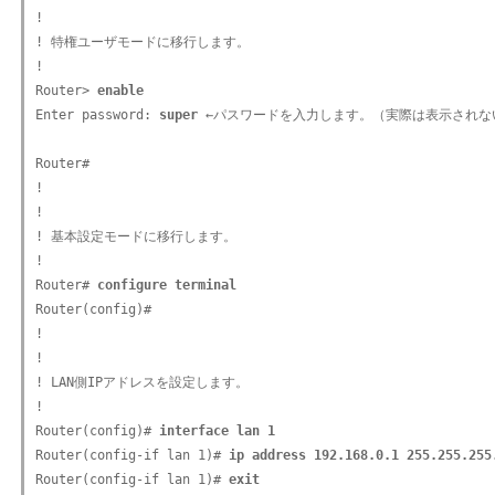
!

! 特権ユーザモードに移行します。

!

Router> 
enable
Enter password: 
super
 ←パスワードを入力します。（実際は表示されない
Router#

!

!

! 基本設定モードに移行します。

!

Router# 
configure terminal
Router(config)#

!

!

! LAN側IPアドレスを設定します。

!

Router(config)# 
interface lan 1
Router(config-if lan 1)# 
ip address 192.168.0.1 255.255.255
Router(config-if lan 1)# 
exit