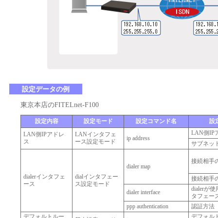
設定データの例
東京本店のFITELnet-F100
設定内容
設定モード
設定コマンド名
設
LAN側I
LAN側IPアドレ
LANインタフェ
ip address
ス
ース設定モード
サブネッ
接続相手
dialer map
dialerインタフェ
dialインタフェー
接続相手
ース
ス設定モード
dialer
dialer interface
タフェー
ppp authentication
認証方法
デフォルトルー
デフォル