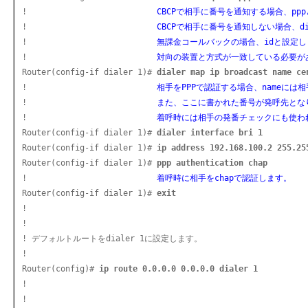
!                           
CBCPで相手に番号を通知する場合、pp
!                           
CBCPで相手に番号を通知しない場合、di
!                           
無課金コールバックの場合、idと設定し
!                           
対向の装置と方式が一致している必要が
Router(config-if dialer 1)# 
dialer map ip broadcast name ce
!                           
相手をPPPで認証する場合、nameには
!                           
また、ここに書かれた番号が発呼先とな
!                           
着呼時には相手の発番チェックにも使わ
Router(config-if dialer 1)# 
dialer interface bri 1
Router(config-if dialer 1)# 
ip address 192.168.100.2 255.25
Router(config-if dialer 1)# 
ppp authentication chap
!                           
着呼時に相手をchapで認証します。
Router(config-if dialer 1)# 
exit
!

!

! デフォルトルートをdialer 1に設定します。

!

Router(config)# 
ip route 0.0.0.0 0.0.0.0 dialer 1
!

!
