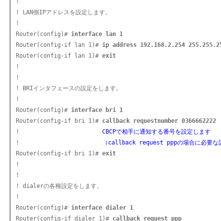
!

! LAN側IPアドレスを設定します。

!

Router(config)# 
interface lan 1
Router(config-if lan 1)# 
ip address 192.168.2.254 255.255.2
Router(config-if lan 1)# 
exit
!

!

! BRIインタフェースの設定をします。

!

Router(config)# 
interface bri 1
Router(config-if bri 1)# 
callback requestnumber 0366662222
!                        
CBCPで相手に通知する番号を設定します
!                        
（callback request pppの場合に必要
Router(config-if bri 1)# 
exit
!

!

! dialerの各種設定をします。

!

Router(config)# 
interface dialer 1
Router(config-if dialer 1)# 
callback request ppp