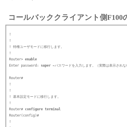
コールバッククライアント側F100
!

!

! 特権ユーザモードに移行します。

!

Router> 
enable
Enter password: 
super
 ←パスワードを入力します。（実際は表示されない
Router#

!

!

! 基本設定モードに移行します。

!

Router# 
configure terminal
Router(config)#

!
