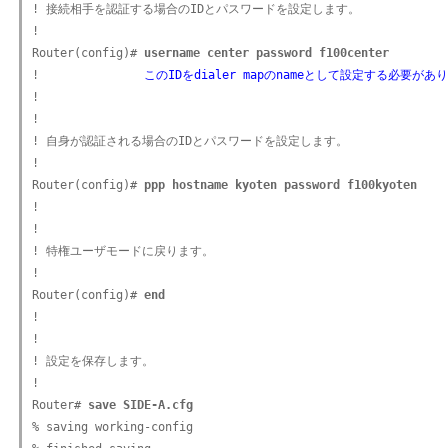
! 接続相手を認証する場合のIDとパスワードを設定します。

!

Router(config)# 
username center password f100center
!               
このIDをdialer mapのnameとして設定する必要があ
!

!

! 自身が認証される場合のIDとパスワードを設定します。

!

Router(config)# 
ppp hostname kyoten password f100kyoten
!

!

! 特権ユーザモードに戻ります。

!

Router(config)# 
end
!

!

! 設定を保存します。

!

Router# 
save SIDE-A.cfg
% saving working-config
