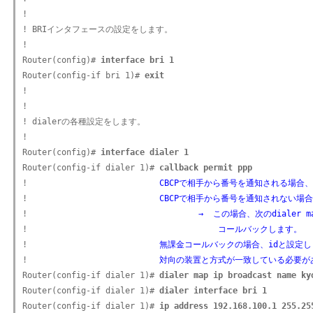
!

! BRIインタフェースの設定をします。

!

Router(config)# 
interface bri 1
Router(config-if bri 1)# 
exit
!

!

! dialerの各種設定をします。

!

Router(config)# 
interface dialer 1
Router(config-if dialer 1)# 
callback permit ppp
!                           
CBCPで相手から番号を通知される場合、
!                           
CBCPで相手から番号を通知されない場合
!                                   
→  この場合、次のdialer
!                                   
    コールバックします。
!                           
無課金コールバックの場合、idと設定し
!                           
対向の装置と方式が一致している必要が
Router(config-if dialer 1)# 
dialer map ip broadcast name ky
Router(config-if dialer 1)# 
dialer interface bri 1
Router(config-if dialer 1)# 
ip address 192.168.100.1 255.25