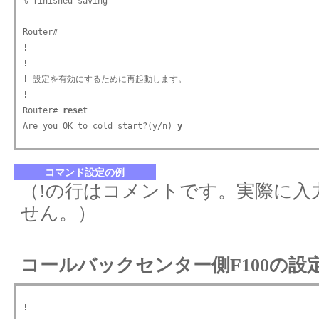
% finished saving

Router#

!

!

! 設定を有効にするために再起動します。

!

Router# 
reset 
Are you OK to cold start?(y/n) 
y
コマンド設定の例
（!の行はコメントです。実際に入
せん。）
コールバックセンター側F100の設
!
