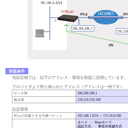
前提条件
当設定例では、以下のアドレス・環境を前提に説明しています。
プロバイダより割り振られたアドレス（アドレスは一例です）
センタ側
200.200.200.1
拠点側
210.210.210.100
設定環境
IPsecの対象とする中継パケット
192.168.1.0/24 ⇔ 172.16.0.100
モード ･･･ Mainモード
認証方式 ･･･ 事前共有鍵方式