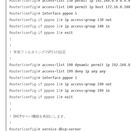
Router(config)# 
access-list 130 permit ip 192.168.0.0 0.0.0
Router(config)# 
access-list 140 permit ip host 172.16.0.100
Router(config)# 
interface pppoe 1
Router(config-if pppoe 1)# 
ip access-group 130 out
Router(config-if pppoe 1)# 
ip access-group 140 in
Router(config-if pppoe 1)# 
exit
!

!

! 学習フィルタリング(SPI)の設定

!

Router(config)# 
access-list 190 dynamic permit ip 192.168.0
Router(config)# 
access-list 199 deny ip any any
Router(config)# 
interface pppoe 1
Router(config-if pppoe 1)# 
ip access-group 190 out
Router(config-if pppoe 1)# 
ip access-group 199 in
Router(config-if pppoe 1)# 
exit
!

!

! DHCPサーバ機能を有効にします。

!

Router(config)# 
service dhcp-server