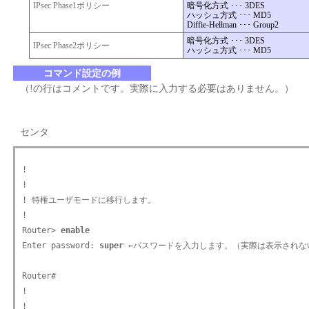
IPsec Phase1ポリシー
暗号化方式 ･･･ 3DES
ハッシュ方式 ･･･ MD5
Diffie-Hellman ･･･ Group2
暗号化方式 ･･･ 3DES
IPsec Phase2ポリシー
ハッシュ方式 ･･･ MD5
コマンド設定の例
（!の行はコメントです。実際に入力する必要はありません。）
センタ
!

!

! 特権ユーザモードに移行します。

!

Router> 
enable
Enter password: 
super
 ←パスワードを入力します。（実際は表示されない
Router#

!

!
