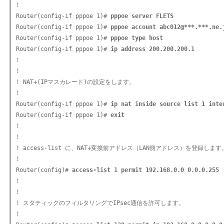
!

Router(config-if pppoe 1)# 
pppoe server FLETS
Router(config-if pppoe 1)# 
pppoe account abc012@***.***.ne.
Router(config-if pppoe 1)# 
pppoe type host
Router(config-if pppoe 1)# 
ip address 200.200.200.1
!

!

! NAT+(IPマスカレード)の設定をします。

!

Router(config-if pppoe 1)# 
ip nat inside source list 1 inte
Router(config-if pppoe 1)# 
exit
!

!

! access-list に、NAT+変換前アドレス（LAN側アドレス）を登録します。
!

Router(config)# 
access-list 1 permit 192.168.0.0 0.0.0.255
!

!

! スタティックのフィルタリングでIPsec通信を許可します。

!
