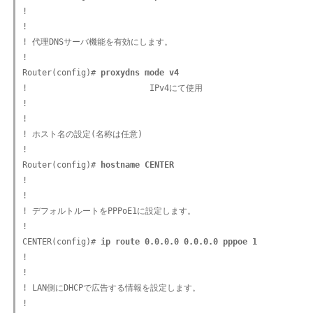
!

!

! 代理DNSサーバ機能を有効にします。

!

Router(config)# 
proxydns mode v4
!                         IPv4にて使用

!

!

! ホスト名の設定(名称は任意)

!

Router(config)# 
hostname CENTER
!

!

! デフォルトルートをPPPoE1に設定します。

!

CENTER(config)# 
ip route 0.0.0.0 0.0.0.0 pppoe 1
!

!

! LAN側にDHCPで広告する情報を設定します。

!
