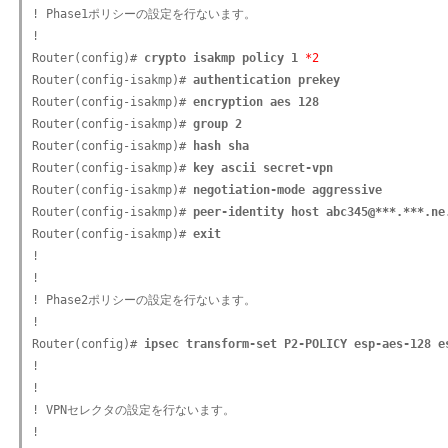
! Phase1ポリシーの設定を行ないます。

!

Router(config)# 
crypto isakmp policy 1
*2
Router(config-isakmp)# 
authentication prekey
Router(config-isakmp)# 
encryption aes 128
Router(config-isakmp)# 
group 2
Router(config-isakmp)# 
hash sha
Router(config-isakmp)# 
key ascii secret-vpn
Router(config-isakmp)# 
negotiation-mode aggressive
Router(config-isakmp)# 
peer-identity host abc345@***.***.ne
Router(config-isakmp)# 
exit
!

!

! Phase2ポリシーの設定を行ないます。

!

Router(config)# 
ipsec transform-set P2-POLICY esp-aes-128 e
!

!

! VPNセレクタの設定を行ないます。

!
