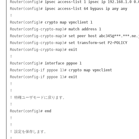
Router(config)# 
ipsec access-list 1 ipsec ip 192.168.1.0 0.
Router(config)# 
ipsec access-list 64 bypass ip any any
!

Router(config)# 
crypto map vpnclient 1
Router(config-crypto-map)# 
match address 1
Router(config-crypto-map)# 
set peer host abc345@***.***.ne.
Router(config-crypto-map)# 
set transform-set P2-POLICY
Router(config-crypto-map)# 
exit
!

Router(config)# 
interface pppoe 1
Router(config-if pppoe 1)# 
crypto map vpnclient
Router(config-if pppoe 1)# 
exit
!

!

! 特権ユーザモードに戻ります。

!

Router(config)# 
end
!

!

! 設定を保存します。

!
