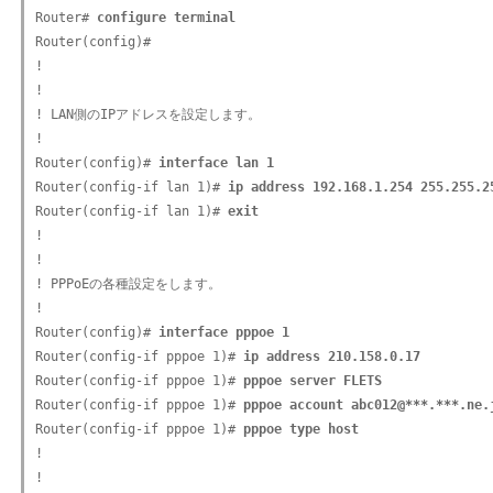
Router# 
configure terminal
Router(config)#

!

!

! LAN側のIPアドレスを設定します。

!

Router(config)# 
interface lan 1
Router(config-if lan 1)# 
ip address 192.168.1.254 255.255.2
Router(config-if lan 1)# 
exit
!

!

! PPPoEの各種設定をします。

!

Router(config)# 
interface pppoe 1
Router(config-if pppoe 1)# 
ip address 210.158.0.17
Router(config-if pppoe 1)# 
pppoe server FLETS
Router(config-if pppoe 1)# 
pppoe account abc012@***.***.ne.
Router(config-if pppoe 1)# 
pppoe type host
!

! 
