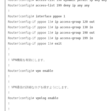
Router(config)# 
access-list 190 dynamic permit ip any any
Router(config)# 
access-list 199 deny ip any any
!

Router(config)# 
interface pppoe 1
Router(config-if pppoe 1)# 
ip access-group 120 out
Router(config-if pppoe 1)# 
ip access-group 130 in
Router(config-if pppoe 1)# 
ip access-group 190 out
Router(config-if pppoe 1)# 
ip access-group 199 in
Router(config-if pppoe 1)# 
exit
!

!

! VPN機能を有効にします。

!

Router(config)# 
vpn enable
!

!

! VPN通信の詳細なログを残すようにします。

!

Router(config)# 
vpnlog enable
!

!
