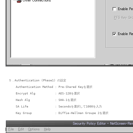
５．Authentication (Phase1) の設定

    Authentication Method : Pre-Shared Keyを選択

    Encrypt Alg           : AES-128を選択

    Hash Alg              : SHA-1を選択

    SA Life               : Secondsを選択して1000を入力
