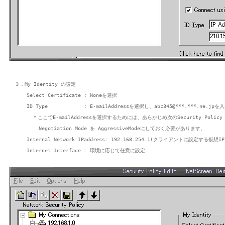
３．My Identity の設定

    Select Certificate : Noneを選択

    ID Type            : E-mailAddressを選択し、abc345@***.***.ne.jpを入
      ＊ここでE-mailAddressを選択するためには、あらかじめ次のSecurity Policy
        Negotiation Mode を AggressiveModeにしておく必要があります。

    Internal Network IPaddress: 192.168.254.1(クライアントに設定する仮想I
    Internet Interface : 環境に応じて任意に設定