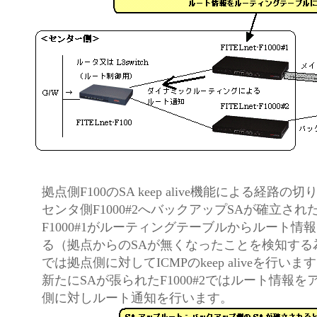
拠点側F100のSA keep alive機能による経路
センタ側F1000#2へバックアップSAが確立され
F1000#1がルーティングテーブルからルート情
る（拠点からのSAが無くなったことを検知する為に
では拠点側に対してICMPのkeep aliveを行い
新たにSAが張られたF1000#2ではルート情報を
側に対しルート通知を行います。