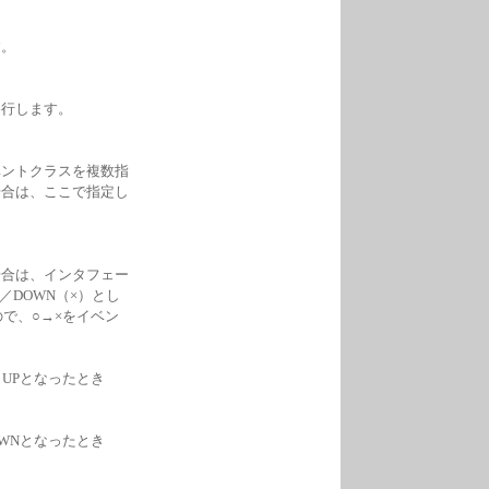
す。
移行します。
ベントクラスを複数指
場合は、ここで指定し
場合は、インタフェー
／DOWN（×）とし
で、○→×をイベン
→UPとなったとき
OWNとなったとき