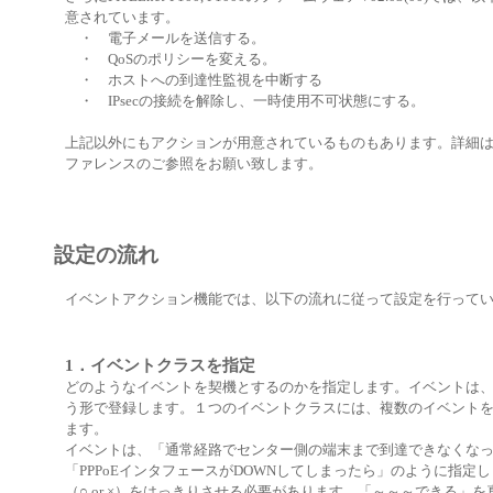
意されています。
・ 電子メールを送信する。
・ QoSのポリシーを変える。
・ ホストへの到達性監視を中断する
・ IPsecの接続を解除し、一時使用不可状態にする。
上記以外にもアクションが用意されているものもあります。詳細
ファレンスのご参照をお願い致します。
設定の流れ
イベントアクション機能では、以下の流れに従って設定を行って
1．イベントクラスを指定
どのようなイベントを契機とするのかを指定します。イベントは
う形で登録します。１つのイベントクラスには、複数のイベント
ます。
イベントは、「通常経路でセンター側の端末まで到達できなくな
「PPPoEインタフェースがDOWNしてしまったら」のように指定
（○ or ×）をはっきりさせる必要があります。「～～～できる」