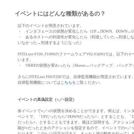
イベントにはどんな種類があるの？
以下のイベントが用意されています。
・ インタフェースの状態が変化したら（UP→DOWN、DOWN→U
・ あるホストへの到達性が変化したら（到達していた→到達し
いなかった→到達するようになった）
FITELnet-F100, F1000のファームウェアV02.03(00)では、以
います。
・ VRRPの状態が変わったら（Master→バックアップ、バックアップ
さらにFITELnet F60/F200では、自律監視機能が用意されています
自律監視機能については
こちら
をご覧ください。
イベントの真偽設定（○／×設定）
各イベントで○／×の状態を決めることができます。例えば、イン
ベントで、「UPだったら○／DOWNだったら×」とすることも、「D
だったら×」とすることもできます。後ほど説明する、アクション
能が○だったときのアクションを指定するので、イベントでの○／
なります。この○／×設定を誤ると、まったく逆の動作を行ってし