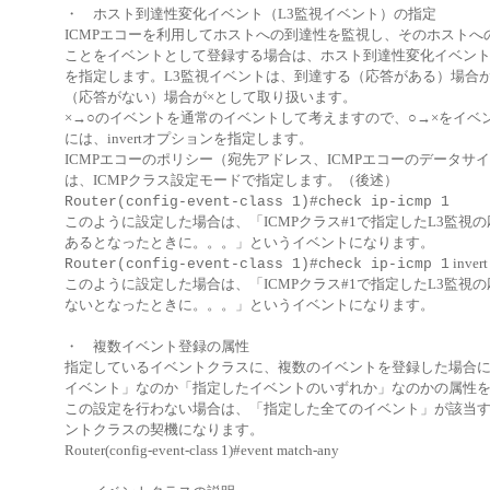
・ ホスト到達性変化イベント（L3監視イベント）の指定
ICMPエコーを利用してホストへの到達性を監視し、そのホストへ
ことをイベントとして登録する場合は、ホスト到達性変化イベント
を指定します。L3監視イベントは、到達する（応答がある）場合
（応答がない）場合が×として取り扱います。
×→○のイベントを通常のイベントして考えますので、○→×をイベ
には、invertオプションを指定します。
ICMPエコーのポリシー（宛先アドレス、ICMPエコーのデータサ
は、ICMPクラス設定モードで指定します。（後述）
Router(config-event-class 1)#check ip-icmp 1
このように設定した場合は、「ICMPクラス#1で指定したL3監視
あるとなったときに。。。」というイベントになります。
Router(config-event-class 1)#check ip-icmp 1
invert
このように設定した場合は、「ICMPクラス#1で指定したL3監視
ないとなったときに。。。」というイベントになります。
・ 複数イベント登録の属性
指定しているイベントクラスに、複数のイベントを登録した場合
イベント」なのか「指定したイベントのいずれか」なのかの属性
この設定を行わない場合は、「指定した全てのイベント」が該当
ントクラスの契機になります。
Router(config-event-class 1)#event match-any