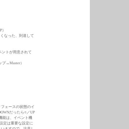
P）
なくなった、到達して
下のイベントが用意されて
→Master）
。
タフェースの状態のイ
OWNだったら○／UP
機能は、イベント機
×設定は重要な設定に
まいますので、注意し