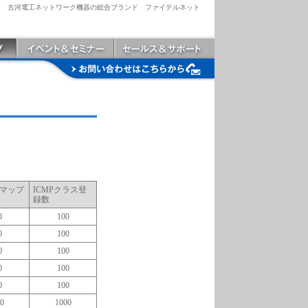
古河電工ネットワーク機器の総合ブランド ファイテルネット
マップ
ICMPクラス登
録数
0
100
0
100
0
100
0
100
0
100
0
1000