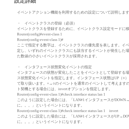
設定詳細
イベントアクション機能を利用するための設定について説明しま
・ イベントクラスの登録（必須）
イベントクラスを登録するために、イベントクラス設定モードに
Router(config)#event-class 1
Router(config-event-class 1)#
ここで指定する数字は、イベントクラスの優先度を表します。イ
定し、いずれのイベントクラスにも該当するイベントが発生した
た数値の小さいイベントクラスが採用されます。
・ インタフェース状態変化イベントの指定
インタフェースの状態が変化したことをイベントとして登録する
ス状態変化イベントを指定します。インタフェース状態はUP（○）
て取り扱います。×→○のイベントを通常のイベントして考えますの
ト契機とする場合には、invertオプションを指定します。
Router(config-event-class 1)#check interface status lan 1
このように設定した場合には、「LAN#1インタフェースがDOWN
に。。。」というイベントになります。
Router(config-event-class 1)#check interface status lan 1 invert
このように設定した場合には、「LAN#1インタフェースがUP→D
に。。。」というイベントになります。