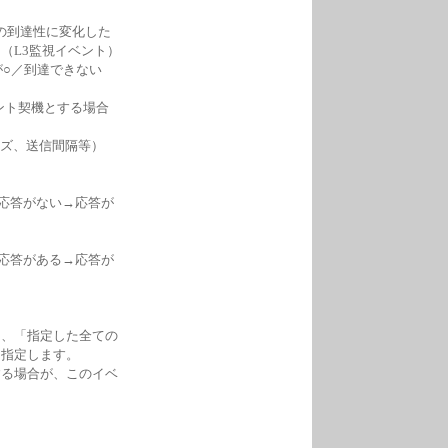
の到達性に変化した
（L3監視イベント）
が○／到達できない
ント契機とする場合
イズ、送信間隔等）
の応答がない→応答が
の応答がある→応答が
に、「指定した全ての
を指定します。
する場合が、このイベ