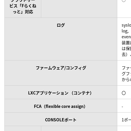
ビス「Fらくね
っと」対応
ログ
sysl
log,
even
装置
は保
去）
ファームウェア/コンフィグ
ファ
グフ
から
LXCアプリケーション （コンテナ）
〇
FCA（flexible core assign）
-
CONSOLEポート
1ポー