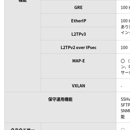
GRE
10
EtherIP
10
あり
イン
L2TPv3
L2TPv2 over IPsec
100
MAP-E
〇 （
ン、
サー
VXLAN
-
保守運用機能
SSH
SFT
SN
能
クラウドサー
○