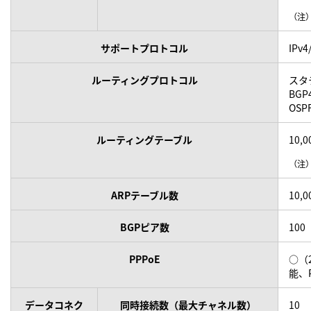
（注
サポートプロトコル
IPv4
ルーティングプロトコル
スタ
BGP
OSP
ルーティングテーブル
10,
（注
ARPテーブル数
10,0
BGPピア数
100
PPPoE
○（
能、
データコネク
同時接続数（最大チャネル数）
10