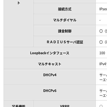
ト
接続方式
IPs
マルチダイヤル
-
課金制御
〇（
ＲＡＤＩＵＳサーバ認証
〇（
Loopbackインタフェース
100
マルチキャスト
IP
DHCPv4
サー
ーエ
DHCPv6
サー
ーエ
冗長機能
VRRP
○