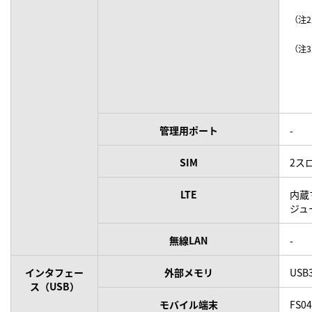
（注
（注
管理用ポート
-
SIM
2ス
LTE
内蔵
ジュ
無線LAN
-
インタフェー
外部メモリ
USB3
ス（USB）
モバイル端末
FS04