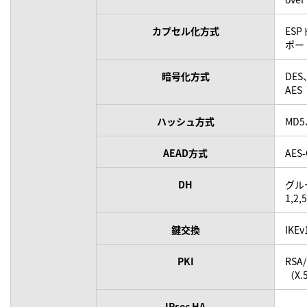
カプセル化方式
ES
ポー
暗号化方式
DES
AES
ハッシュ方式
MD5
AEAD方式
AES
DH
グル
1,2,
鍵交換
IKEv
PKI
RSA/
（X.
IPsec HA
-