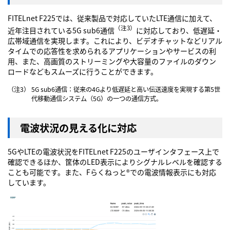
FITELnet F225では、従来製品で対応していたLTE通信に加えて、
（注3）
近年注目されている5G sub6通信
に対応しており、低遅延・
広帯域通信を実現します。これにより、ビデオチャットなどリアル
タイムでの応答性を求められるアプリケーションやサービスの利
用、また、高画質のストリーミングや大容量のファイルのダウン
ロードなどもスムーズに行うことができます。
（注3）
5G sub6通信：従来の4Gより低遅延と高い伝送速度を実現する第5世
代移動通信システム（5G）の一つの通信方式。
電波状況の見える化に対応
5GやLTEの電波状況をFITELnet F225のユーザインタフェース上で
確認できるほか、筐体のLED表示によりシグナルレベルを確認する
ことも可能です。また、Fらくねっと®での電波情報表示にも対応
しています。