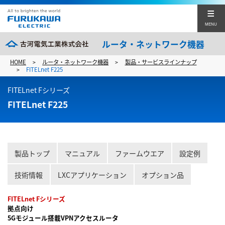
MENU
ルータ・ネットワーク機器
HOME
ルータ・ネットワーク機器
製品・サービスラインナップ
>
>
製品・サービスラインナップ
FITELnet F225
>
FITELnet Fシリーズ
ファームウエア
FITELnet F225
設定例
技術情報
製品トップ
マニュアル
ファームウエア
設定例
マニュアル&カタログ
技術情報
LXCアプリケーション
オプション品
イベント&セミナー
FITELnet Fシリーズ
セールス&サポート
拠点向け
5Gモジュール搭載VPNアクセスルータ
古河電工TOP