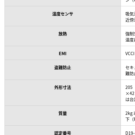
温度センサ
吸気
近傍
放熱
強制
温度
EMI
VCCI
盗難防止
セキ
難防
外形寸法
20
×4
は台
質量
2kg
下（F
認定番号
D19-