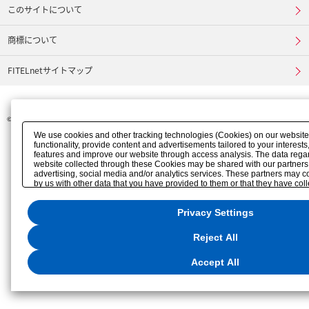
このサイトについて
商標について
FITELnetサイトマップ
©
FURUKAWA ELECTRIC CO., LTD.
We use cookies and other tracking technologies (Cookies) on our website
functionality, provide content and advertisements tailored to your interests
features and improve our website through access analysis. The data regar
website collected through these Cookies may be shared with our partners 
advertising, social media and/or analytics services. These partners may 
by us with other data that you have provided to them or that they have col
their services or other websites to analyze and optimize advertisements d
businesses other than us on the internet. If you wish to reject the use of al
Privacy Settings
Strictly Necessary Cookies, please click "Reject All". If you agree to the us
click "Accept All". To select your preferences for each purpose, please cli
You can change your consent or rejection settings at any time via the hove
Reject All
the bottom left of this website or through the
"Privacy Settings"
button (or l
Privacy Policy
or the website footer.
Accept All