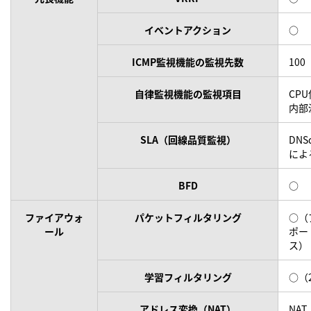
イベントアクション
○
ICMP監視機能の監視先数
100
自律監視機能の監視項目
CP
内部
SLA（回線品質監視）
DNS
によ
BFD
○
ファイアウォ
パケットフィルタリング
○（
ール
ポー
ス）
学習フィルタリング
○（
アドレス変換（NAT）
NAT