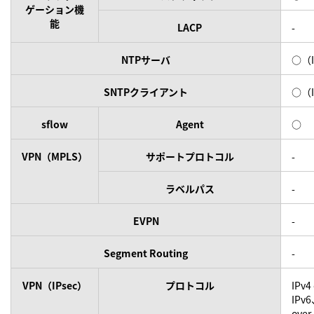
ゲーション機
能
LACP
-
NTPサーバ
○（I
SNTPクライアント
○（I
sflow
Agent
○
VPN（MPLS）
サポートプロトコル
-
ラベルパス
-
EVPN
-
Segment Routing
-
VPN（IPsec）
プロトコル
IPv4
IPv6
over