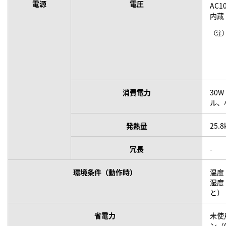
電源
電圧
AC1
内蔵
（注
消費電力
30
ル、
発熱量
25.8
冗長
-
環境条件（動作時）
温度
湿度
と）
省電力
未使
ン（G