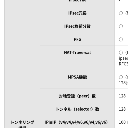
IPsec冗長
○（
IPsec負荷分散
○
PFS
○
NAT-Traversal
○（IK
ipse
RFC
MPSA機能
○（c
12
対地登録（peer）数
128
トンネル（selector）数
128
トンネリング
IPinIP（v4/v4,v4/v6,v6/v4,v6/v6）
10
機能