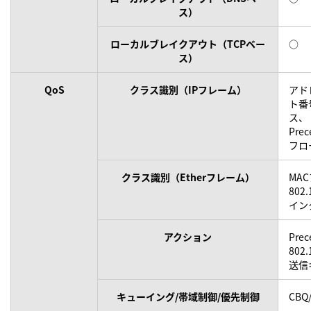
ス）
ローカルブレイクアウト（TCPベー
○
ス）
QoS
クラス識別（IPフレーム）
アド
ト番
ス、
Prec
フロ
クラス識別（Etherフレーム）
MAC
80
イン
アクション
Pre
80
送信
キューイング/帯域制御/優先制御
CBQ