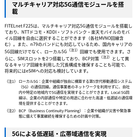
マルチキャリア対応5G通信モジュールを搭
載
FITELnet F225は、マルチキャリア対応5G通信モジュールを搭載し
ており、NTTドコモ・KDDI・ソフトバンク・楽天モバイルのモバ
イル回線を自由に選択することができます（各社MVNO回線含
む）。また、n79のバンドにも対応しているため、国内キャリアの
（注1）
5G回線だけでなく、ローカル5G
回線でも使用できます。さ
（注2）
らに、SIMスロットを2つ搭載しており、BCP対策
として異
なるキャリア回線を利用した冗長構成を確保することも可能で、
将来的にはeSIMへの対応も検討しています。
（注1）
ローカル5G：企業や組織が独自に構築する第5世代移動通信システム
（5G）の通信回線。通信事業者のネットワークを利用せずに、自社
内や特定の地域内で5G通信を実現することができます。Local 5G回
線は、企業の内部通信や特定の用途に合わせた高速・低遅延の通信環
境を提供することができます。
（注2）
BCP（Business Continuity Planning）：企業や組織が災害や緊急事
態に備えて事業継続を確保するための計画や対策。
5Gによる低遅延・広帯域通信を実現