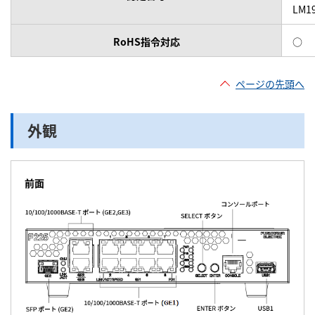
LM19
RoHS指令対応
○
ページの先頭へ
外観
前面