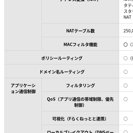
タテ
スタテ
NAT
NATテーブル数
250
MACフィルタ機能
〇（
ポリシールーティング
○（
ドメイン名ルーティング
○
アプリケーシ
フィルタリング
○
ョン通信制御
QoS（アプリ通信の帯域制限、優先
○
制御）
可視化（Fらくねっとと連携）
○
ローカルブレイクアウト（DNSベー
○