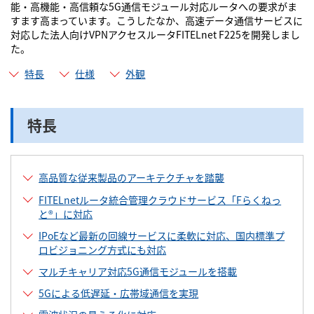
能・高機能・高信頼な5G通信モジュール対応ルータへの要求がま
すます高まっています。こうしたなか、高速データ通信サービスに
対応した法人向けVPNアクセスルータFITELnet F225を開発しまし
た。
特長
仕様
外観
特長
高品質な従来製品のアーキテクチャを踏襲
FITELnetルータ統合管理クラウドサービス「Fらくねっ
と®」に対応
IPoEなど最新の回線サービスに柔軟に対応、国内標準プ
ロビジョニング方式にも対応
マルチキャリア対応5G通信モジュールを搭載
5Gによる低遅延・広帯域通信を実現