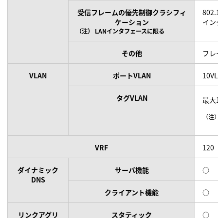
受信フレームの優先制御クラシフィ
80
ケーション
イン
（注）
LANインタフェースに限る
その他
フレ
VLAN
ポートVLAN
10V
タグVLAN
最大1
（注
VRF
120
ダイナミック
サーバ機能
○
DNS
クライアント機能
○
リンクアグリ
スタティック
○