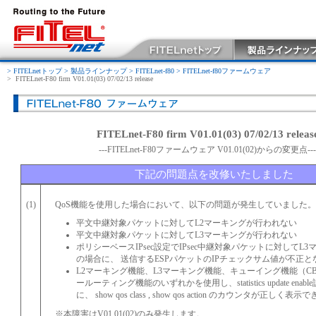
> FITELnetトップ
> 製品ラインナップ
> FITELnet-f80
> FITELnet-f80ファームウェア
>
FITELnet-F80 firm V01.01(03) 07/02/13 release
FITELnet-F80 firm V01.01(03) 07/02/13 releas
---FITELnet-F80ファームウェア V01.01(02)からの変更点---
下記の問題点を改修いたしました
(1)
QoS機能を使用した場合において、以下の問題が発生していました。
平文中継対象パケットに対してL2マーキングが行われない
平文中継対象パケットに対してL3マーキングが行われない
ポリシーベースIPsec設定でIPsec中継対象パケットに対してL
の場合に、 送信するESPパケットのIPチェックサム値が不正と
L2マーキング機能、L3マーキング機能、キューイング機能（CBQ
ールーティング機能のいずれかを使用し、statistics update ena
に、 show qos class , show qos action のカウンタが正しく表示
※本障害はV01.01(02)のみ発生します。