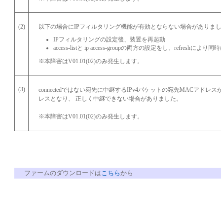
(2)
以下の場合にIPフィルタリング機能が有効とならない場合がありま
IPフィルタリングの設定後、装置を再起動
access-listと ip access-groupの両方の設定をし、refreshによ
※本障害はV01.01(02)のみ発生します。
(3)
connectedではない宛先に中継するIPv4パケットの宛先MACアドレ
レスとなり、 正しく中継できない場合がありました。
※本障害はV01.01(02)のみ発生します。
ファームのダウンロードは
こちら
から