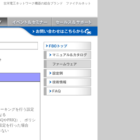
古河電工ネットワーク機器の総合ブランド ファイテルネット
e
3マーキングを行う設定
なる
やPRIQ）、 ポリシ
ble設定を行った場合
できない