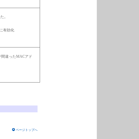
した。
り同時に有効化
スが間違ったMACアド
ページトップへ