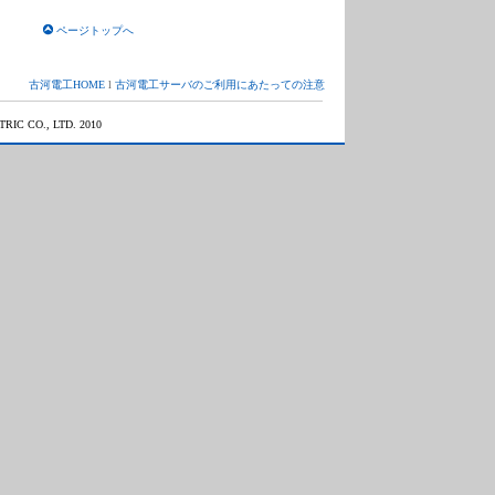
ページトップへ
古河電工HOME
l
古河電工サーバのご利用にあたっての注意
TRIC CO., LTD. 2010