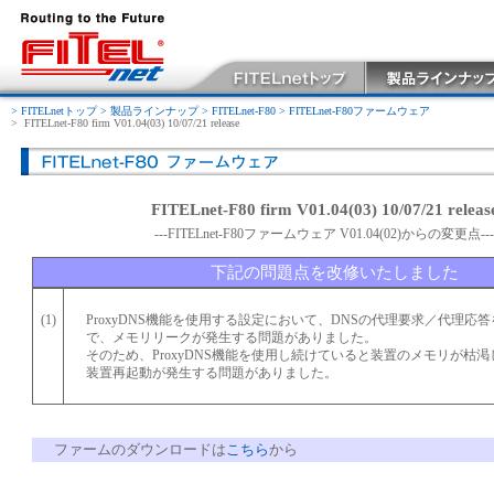
> FITELnetトップ
> 製品ラインナップ
> FITELnet-F80
> FITELnet-F80ファームウェア
>
FITELnet-F80 firm V01.04(03) 10/07/21 release
FITELnet-F80 firm V01.04(03) 10/07/21 releas
---FITELnet-F80ファームウェア V01.04(02)からの変更点---
下記の問題点を改修いたしました
(1)
ProxyDNS機能を使用する設定において、DNSの代理要求／代理応
で、メモリリークが発生する問題がありました。
そのため、ProxyDNS機能を使用し続けていると装置のメモリが枯
装置再起動が発生する問題がありました。
ファームのダウンロードは
こちら
から