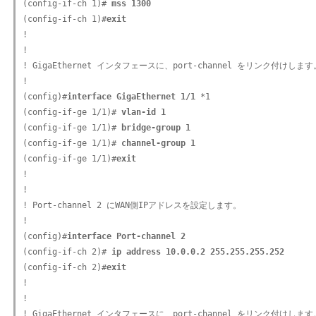
(config-if-ch 1)#
 mss 1300
(config-if-ch 1)#
exit
!

!

! GigaEthernet インタフェースに、port-channel をリンク付けします。
!

(config)#
interface GigaEthernet 1/1
 *1

(config-if-ge 1/1)#
 vlan-id 1
(config-if-ge 1/1)#
 bridge-group 1
(config-if-ge 1/1)#
 channel-group 1
(config-if-ge 1/1)#
exit
!

!

! Port-channel 2 にWAN側IPアドレスを設定します。

!

(config)#
interface Port-channel 2
(config-if-ch 2)#
 ip address 10.0.0.2 255.255.255.252
(config-if-ch 2)#
exit
!

!

! GigaEthernet インタフェースに、port-channel をリンク付けします。