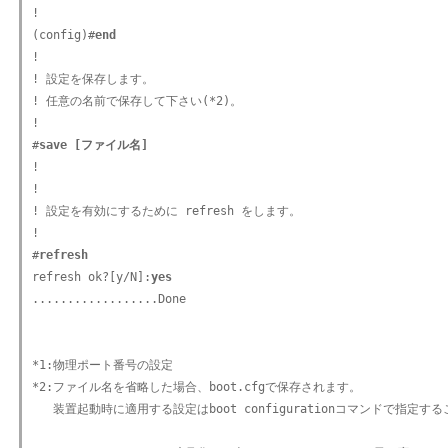
!

(config)#
end
!

! 設定を保存します。

! 任意の名前で保存して下さい(*2)。

!

#
save [ファイル名]
!

!

! 設定を有効にするために refresh をします。

!

#
refresh
refresh ok?[y/N]:
yes
..................Done

*1:物理ポート番号の設定

*2:ファイル名を省略した場合、boot.cfgで保存されます。

   装置起動時に適用する設定はboot configurationコマンドで指定す