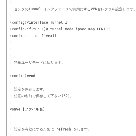
!

! センタのtunnel インタフェースで有効にするVPNセレクタを設定します。
!

(config)#
interface Tunnel 1
(config-if-tun 1)#
 tunnel mode ipsec map CENTER
(config-if-tun 1)#
exit
!

!

!

! 特権ユーザモードに戻ります。

!

(config)#
end
!

! 設定を保存します。

! 任意の名前で保存して下さい(*2)。

!

#
save [ファイル名]
!

!

! 設定を有効にするために refresh をします。
