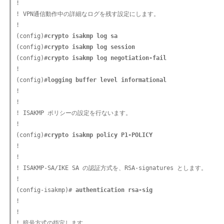
!

! VPN通信動作中の詳細なログを残す設定にします。

!

(config)#
crypto isakmp log sa
(config)#
crypto isakmp log session
(config)#
crypto isakmp log negotiation-fail
!

(config)#
logging buffer level informational
!

!

! ISAKMP ポリシーの設定を行ないます。

!

(config)#
crypto isakmp policy P1-POLICY
!

!

! ISAKMP-SA/IKE SA の認証方式を、RSA-signatures とします。

!

(config-isakmp)#
 authentication rsa-sig
!

!

! 暗号方式の指定します。
