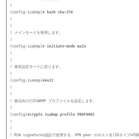
!

(config-isakmp)#
 hash sha-256
!

!

! メインモードを使用します。

!

(config-isakmp)#
 initiate-mode main
!

!

! 基本設定モードに戻ります。

!

(config-isakmp)#
exit
!

!

! 拠点向けのISAKMP プロファイルを設定します。

!

(config)#
crypto isakmp profile PROF0001
!

!

! RSA signatures認証で使用する、VPN peer のホスト名(IDタイプ=F