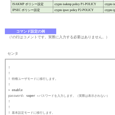
ISAKMP ポリシー設定
crypto isakmp policy P1-POLICY
crypto 
IPSEC ポリシー設定
crypto ipsec policy P2-POLICY
crypto 
コマンド設定の例
（!の行はコメントです。実際に入力する必要はありません。）
センタ
!

!

! 特権ユーザモードに移行します。

!

>
 enable
password:
 super
 ←パスワードを入力します。（実際は表示されない）

!

!

! 基本設定モードに移行します。
