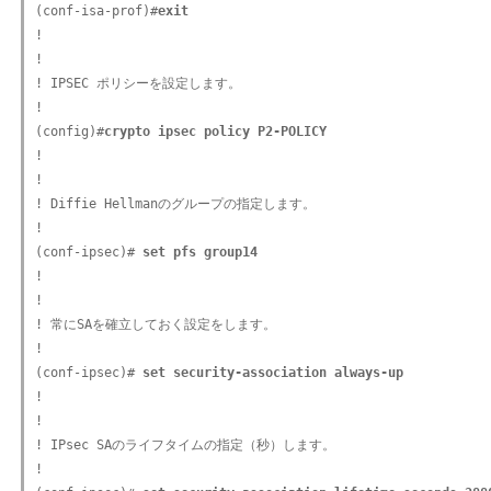
(conf-isa-prof)#
exit
!

!

! IPSEC ポリシーを設定します。

!

(config)#
crypto ipsec policy P2-POLICY
!

!

! Diffie Hellmanのグループの指定します。

!

(conf-ipsec)#
 set pfs group14
!

!

! 常にSAを確立しておく設定をします。

!

(conf-ipsec)#
 set security-association always-up
!

!

! IPsec SAのライフタイムの指定（秒）します。

!
