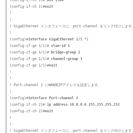
(config-if-ch 1)#
 mss 1300
(config-if-ch 1)#
exit
!

!

! GigaEthernet インタフェースに、port-channel をリンク付けします。
!

(config)#
interface GigaEthernet 1/1
 *1

(config-if-ge 1/1)#
 vlan-id 1
(config-if-ge 1/1)#
 bridge-group 1
(config-if-ge 1/1)#
 channel-group 1
(config-if-ge 1/1)#
exit
!

!

! Port-channel 2 にWAN側IPアドレスを設定します。

!

(config)#
interface Port-channel 2
(config-if-ch 2)#
 ip address 10.0.0.6 255.255.255.252
(config-if-ch 2)#
exit
!

!

! GigaEthernet インタフェースに、port-channel をリンク付けします。