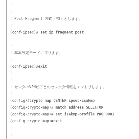
!

!

! Post-Fragment 方式（*3）とします。

!

(conf-ipsec)#
 set ip fragment post
!

!

! 基本設定モードに戻ります。

!

(conf-ipsec)#
exit
!

!

! センタのVPNピアとのセレクタ情報をエントリします。

!

(config)#
crypto map CENTER ipsec-isakmp
(config-crypto-map)#
 match address SELECTOR
(config-crypto-map)#
 set isakmp-profile PROF0001
(config-crypto-map)#
exit
!

!
