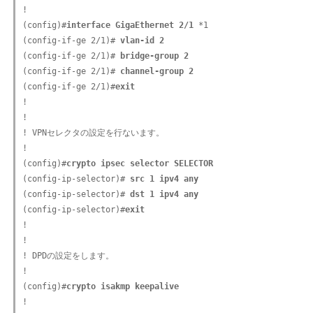
!

(config)#
interface GigaEthernet 2/1
 *1

(config-if-ge 2/1)#
 vlan-id 2
(config-if-ge 2/1)#
 bridge-group 2
(config-if-ge 2/1)#
 channel-group 2
(config-if-ge 2/1)#
exit
!

!

! VPNセレクタの設定を行ないます。

!

(config)#
crypto ipsec selector SELECTOR
(config-ip-selector)#
 src 1 ipv4 any
(config-ip-selector)#
 dst 1 ipv4 any
(config-ip-selector)#
exit
!

!

! DPDの設定をします。

!

(config)#
crypto isakmp keepalive
!
