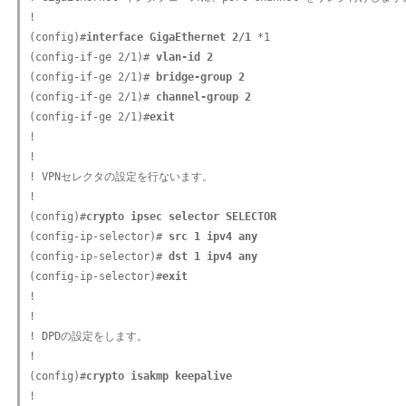
!

(config)#
interface GigaEthernet 2/1
 *1

(config-if-ge 2/1)#
 vlan-id 2
(config-if-ge 2/1)#
 bridge-group 2
(config-if-ge 2/1)#
 channel-group 2
(config-if-ge 2/1)#
exit
!

!

! VPNセレクタの設定を行ないます。

!

(config)#
crypto ipsec selector SELECTOR
(config-ip-selector)#
 src 1 ipv4 any
(config-ip-selector)#
 dst 1 ipv4 any
(config-ip-selector)#
exit
!

!

! DPDの設定をします。

!

(config)#
crypto isakmp keepalive
!
