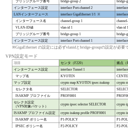
ブリッジグループ番号
bridge-group 2
bridge-
インターフェース設定
interface Port-channel 2
interfac
LANインターフェース
interface GigaEthernet 1/1 ※
interfac
インターフェース名
channel-group 1
channel
VLAN-ID値
vlan-id 1
vlan-id 
ブリッジグループ番号
bridge-group 1
bridge-
インターフェース設定
interface Port-channel 1
interfac
※GigaEthernet の設定には必ずvlanidとbridge-groupの設定が必
VPN設定モード
項目
センタ（F220）
拠点（F
インターフェース設定
interface Tunnel 1
interfac
マップ名
KYOTEN
CENTE
マップ設定
crypto map KYOTEN ipsec-isakmp
crypto 
セレクタ名
SELECTOR
SELEC
ISAKMP プロファイル
PROF0001
PROF0
セレクタ設定
crypto ipsec selector SELECTOR
crypto 
（VPN対象パケット）
ISAKMP プロファイル設定
crypto isakmp profile PROF0001
crypto 
ISAKMP ポリシー名
P1-POLICY
P1-PO
IPSEC ポリシー名
P2-POLICY
P2-PO