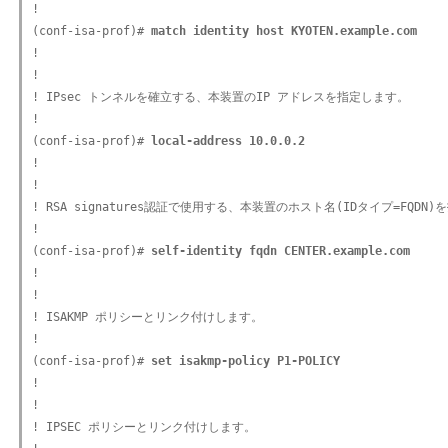
!

(conf-isa-prof)#
 match identity host KYOTEN.example.com
!

!

! IPsec トンネルを確立する、本装置のIP アドレスを指定します。

!

(conf-isa-prof)#
 local-address 10.0.0.2
!

!

! RSA signatures認証で使用する、本装置のホスト名(IDタイプ=FQDN)
!

(conf-isa-prof)#
 self-identity fqdn CENTER.example.com
!

!

! ISAKMP ポリシーとリンク付けします。

!

(conf-isa-prof)#
 set isakmp-policy P1-POLICY
!

!

! IPSEC ポリシーとリンク付けします。
