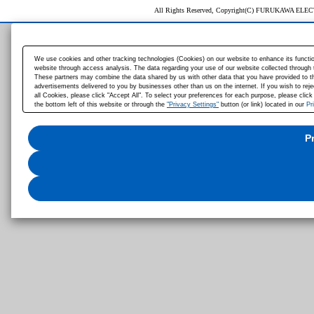
All Rights Reserved, Copyright(C) FURUKAWA ELEC
We use cookies and other tracking technologies (Cookies) on our website to enhance its function
website through access analysis. The data regarding your use of our website collected through 
These partners may combine the data shared by us with other data that you have provided to the
advertisements delivered to you by businesses other than us on the internet. If you wish to rejec
all Cookies, please click "Accept All". To select your preferences for each purpose, please clic
the bottom left of this website or through the
"Privacy Settings"
button (or link) located in our
Pr
P