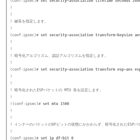
(conf-ipsec)#
 set security-association lifetime seconds 288
!

!

! 鍵長を指定します。

!

(conf-ipsec)#
 set security-association transform-keysize ae
!

!

! 暗号化アルゴリズム、認証アルゴリズムを指定します。

!

(conf-ipsec)#
 set security-association transform esp-aes es
!

!

! 暗号化されたESPパケットの MTU 長を設定します。

!

!(conf-ipsec)#
 set mtu 1500
!

!

! インナーのパケットのDFビットの状態にかかわらず、暗号化されたESPパケ
!

(conf-ipsec)#
 set ip df-bit 0