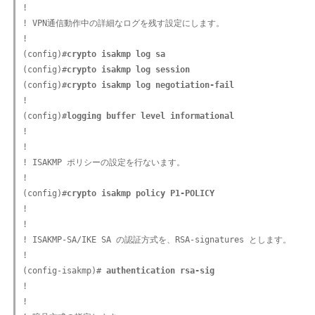
!

! VPN通信動作中の詳細なログを残す設定にします。

!

(config)#
crypto isakmp log sa
(config)#
crypto isakmp log session
(config)#
crypto isakmp log negotiation-fail
!

(config)#
logging buffer level informational
!

!

! ISAKMP ポリシーの設定を行ないます。

!

(config)#
crypto isakmp policy P1-POLICY
!

!

! ISAKMP-SA/IKE SA の認証方式を、RSA-signatures とします。

!

(config-isakmp)#
 authentication rsa-sig
!

!
