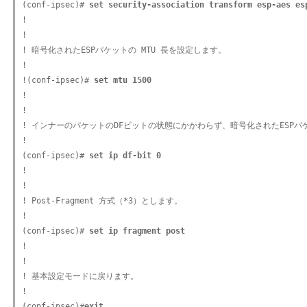
(conf-ipsec)#
 set security-association transform esp-aes es
!

!

! 暗号化されたESPパケットの MTU 長を設定します。

!

!(conf-ipsec)#
 set mtu 1500
!

!

! インナーのパケットのDFビットの状態にかかわらず、暗号化されたESPパケ
!

(conf-ipsec)#
 set ip df-bit 0
!

!

! Post-Fragment 方式（*3）とします。

!

(conf-ipsec)#
 set ip fragment post
!

!

! 基本設定モードに戻ります。

!

(conf-ipsec)#
exit