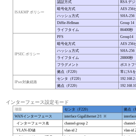
認証方式
RSA デ
暗号化方式
AES 25
ISAKMP ポリシー
ハッシュ方式
SHA-256
Diffie-Hellman
Group 14
ライフタイム
86400秒
PFS
Group14
暗号化方式
AES 25
ハッシュ方式
SHA-256
IPSEC ポリシー
ライフタイム
28800秒
フラグメント
ポストフ
拠点（F220）
常にSA
センタ（F220）
192.168.2.
IPsec対象経路
拠点（F220）
192.168.1
インターフェース設定モード
項目
センタ（F220）
拠点（F
WANインターフェース
interface GigaEthernet 2/1 ※
interfac
インターフェース名
channel-group 2
channel
VLAN-ID値
vlan-id 2
vlan-id 