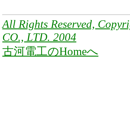
All Rights Reserved, Co
CO., LTD. 2004
古河電工のHomeへ