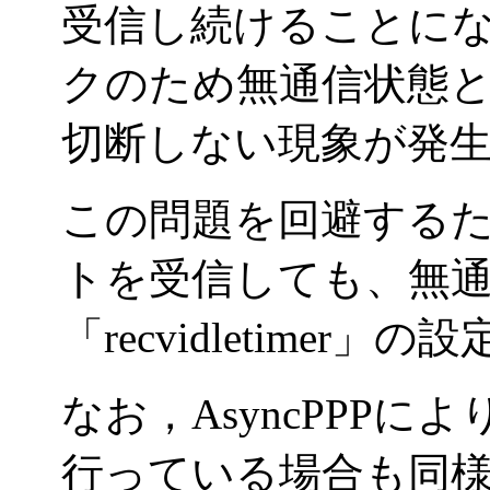
受信し続けることに
クのため無通信状態とな
切断しない現象が発
この問題を回避する
トを受信しても、無
「
recvidletime
なお，
AsyncPPP
行っている場合も同様に「r