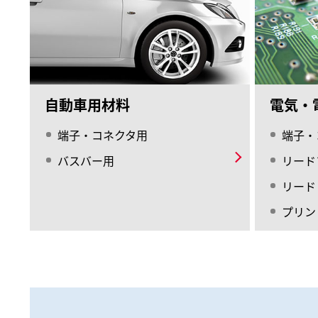
自動車用材料
電気・
端子・コネクタ用
端子・
バスバー用
リード
リード
プリン