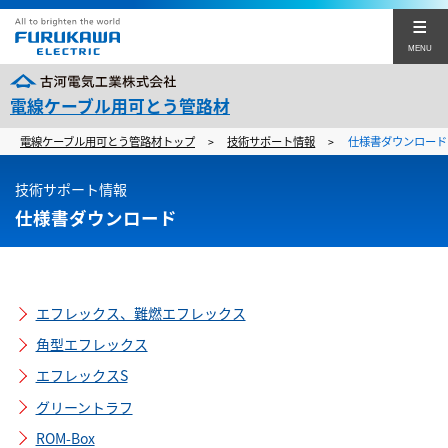
MENU
電線ケーブル用可とう管路材
電線ケーブル用可とう管路材トップ
技術サポート情報
仕様書ダウンロード
>
>
ソリューション
技術サポート情報
製品関連ムービー
仕様書ダウンロード
サポート情報
エフレックスのよくあるQ&A集
エフレックス、難燃エフレックス
企業サイト
角型エフレックス
English
エフレックスS
可とう管路材に関するお問い合わせ
グリーントラフ
ROM-Box