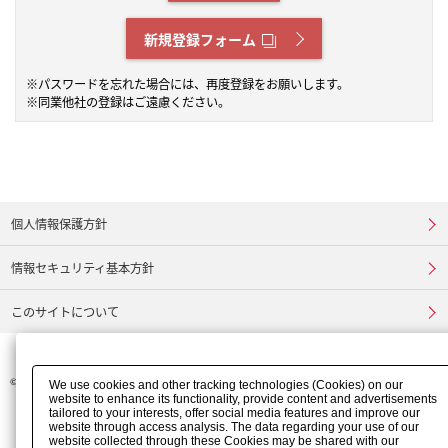
新規登録フォーム
※パスワードを忘れた場合には、再度登録をお願いします。
※同業他社の登録はご遠慮ください。
個人情報保護方針
情報セキュリティ基本方針
このサイトについて
©
FURUKAWA ELECTRIC CO., LTD.
We use cookies and other tracking technologies (Cookies) on our
website to enhance its functionality, provide content and advertisements
tailored to your interests, offer social media features and improve our
website through access analysis. The data regarding your use of our
website collected through these Cookies may be shared with our