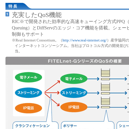
充実したQoS機能
RIC※で開発された効率的な高速キューイング方式PPQ（Policed
Queuing）とDiffServのエッジ・コア機能を搭載。シ
制御もサポート
※Real Internet Consortium。（
http://www.real-internet.org/
）産学協同
インターネットコンソーシアム。当社はプロトコル方式の開発並び
当。