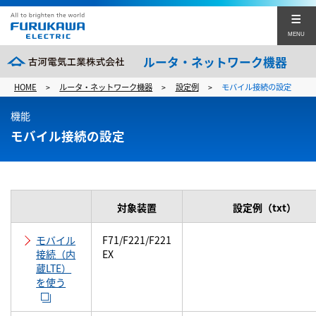
MENU
ルータ・ネットワーク機器
HOME
ルータ・ネットワーク機器
設定例
モバイル接続の設定
>
>
>
製品・サービスラインナップ
機能
ファームウエア
モバイル接続の設定
設定例
技術情報
対象装置
設定例（txt）
マニュアル&カタログ
モバイル
F71/F221/F221
イベント&セミナー
接続（内
EX
蔵LTE）
を使う
セールス&サポート
古河電工TOP