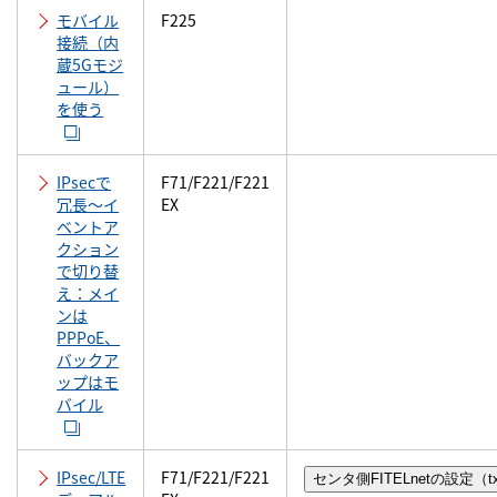
モバイル
F225
ルータ・ネットワーク機器に関するお問い合わせ
接続（内
蔵5Gモジ
ュール）
を使う
閉じる
IPsecで
F71/F221/F221
冗長～イ
EX
ベントア
クション
で切り替
え：メイ
ンは
PPPoE、
バックア
ップはモ
バイル
IPsec/LTE
F71/F221/F221