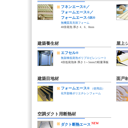
フネンエース®／
フォームエース®／
フォームエース-SR®
無機質高充填フォーム
40倍発泡 厚さ 4、6、8mm
建築養生材
屋上
エフセル®
無架橋低発泡ポリプロピレンシート
4倍低発泡体 厚さ 1～5mmの軽量薄板
建築目地材
面戸
フォームエース®
（使用品）
化学架橋ポリエチレンフォーム
空調ダクト用断熱材
NEW
ダクト断熱エース