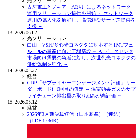
光ソリューション
古河電工とノキア AI活用によるネットワーク
運用ソリューション提供を開始
～ ネットワーク
運用の属人化を解消し、高信頼なサービス提供を
支援 ～
2026.06.02
光ソリューション
白山 VSFF多心光コネクタに対応するTMTフェ
ルールの量産に向け工場新設
～ AIデータセンタ
市場向け需要の急増に対し、次世代光コネクタの
供給体制を強化 ～
2026.05.27
経営
CDP「サプライヤーエンゲージメント評価」リー
ダーボードに6回目の選定
～ 温室効果ガスのサプ
ライチェーン排出量の取り組みが高評価 ～
2026.05.12
経営
2026年3月期決算短信（日本基準）（連結）
（PDF 1.0MB）