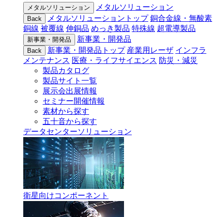
メタルソリューション
メタルソリューション
メタルソリューショントップ
銅合金線・無酸素
Back
銅線
被覆線
伸銅品
めっき製品
特殊線
超電導製品
新事業・開発品
新事業・開発品
新事業・開発品トップ
産業用レーザ
インフラ
Back
メンテナンス
医療・ライフサイエンス
防災・減災
製品カタログ
製品サイト一覧
展示会出展情報
セミナー開催情報
素材から探す
五十音から探す
データセンターソリューション
衛星向けコンポーネント