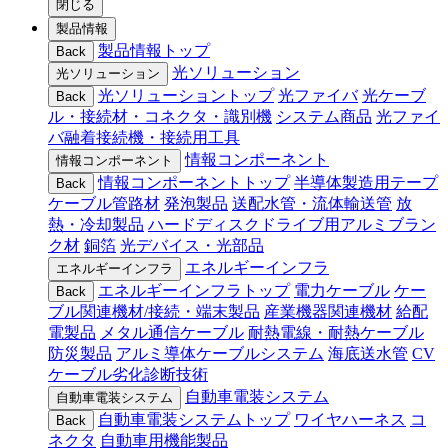
閉じる
製品情報
製品情報トップ
Back
光ソリューション
光ソリューション
光ソリューショントップ
光ファイバ
光ケーブ
Back
ル・接続材・コネクタ・識別機
システム商品
光ファイ
バ融着接続機・接続用工具
情報コンポーネント
情報コンポーネント
情報コンポーネントトップ
半導体製造用テープ
Back
ケーブル管路材
発泡製品
送配水管・流体輸送管
放
熱・冷却製品
ハードディスクドライブ用アルミブラン
ク材
銅箔
光デバイス・光部品
エネルギーインフラ
エネルギーインフラ
エネルギーインフラトップ
電力ケーブル
ケー
Back
ブル関連機材/接続・端末製品
産業機器関連機材
給配
電製品
メタル通信ケーブル
耐熱電線・耐熱ケーブル
防災製品
アルミ導体ケーブルシステム
海底送水管
CV
ケーブル劣化診断技術
自動車電装システム
自動車電装システム
自動車電装システムトップ
ワイヤハーネス
コ
Back
ネクタ
自動車用機能製品