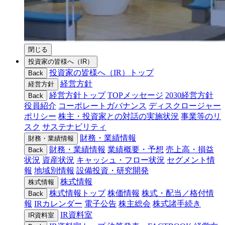
閉じる
投資家の皆様へ（IR）
投資家の皆様へ（IR）トップ
Back
経営方針
経営方針
経営方針トップ
TOPメッセージ
2030経営方針
Back
役員紹介
コーポレートガバナンス
ディスクロージャー
ポリシー
株主・投資家との対話の実施状況
事業等のリ
スク
サステナビリティ
財務・業績情報
財務・業績情報
財務・業績情報
業績概要・予想
売上高・損益
Back
状況
資産状況
キャッシュ・フロー状況
セグメント情
報
地域別情報
設備投資・研究開発
株式情報
株式情報
株式情報トップ
株価情報
株式・配当／格付情
Back
報
IRカレンダー
電子公告
株主総会
株式諸手続き
IR資料室
IR資料室