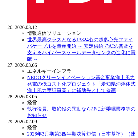
2026.03.12
情報通信ソリューション
世界最高クラスとなる13824心の超多心光ファイ
バケーブルを量産開始
～ 安定供給でAIの普及を
支えるハイパースケールデータセンタの進化に貢
献 ～
2026.03.06
エネルギーインフラ
NEDOグリーンイノベーション基金事業洋上風力
発電の低コスト化プロジェクト「愛知県沖浮体式
洋上風力実証事業」に補助先として参画
2026.03.05
経営
執行役員、取締役の異動ならびに新委嘱業務等の
お知らせ
2026.02.09
経営
2026年3月期第3四半期決算短信（日本基準）（連