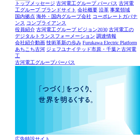
トップメッセージ
古河電工グループ パーパス
古河電
工グループ ブランドサイト
会社概要
沿革
事業領域
国内拠点
海外・国内グループ会社
コーポレートガバナ
ンス
コンプライアンス
役員紹介
古河電工グループ ビジョン2030
古河電工の
デジタルトランスフォーメーション
調達情報
会社紹介動画
技術革新の歩み
Furukawa Electric Platform
あちこち古河
ジェフユナイテッド市原・千葉と古河電
工
古河電工グループパーパス
広告特設サイト