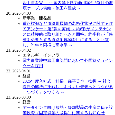
ル工事を完工
～ 国内洋上風力商用案件3例目の海
底ケーブル供給・施工を達成 ～
2026.04.03
新事業・開発品
道路標識など道路附属物の老朽化状況に関する住
民アンケート第3弾を実施
～ 約8割がメンテナン
スに積極的に取り組むべきと回答。約半数が「修
繕を必要とする道路附属物を目にする」と回答
し、昨年と同様に高水準 ～
2026.04.02
エネルギーインフラ
電力事業地中線工事部門において外国籍ジョイン
ターを採用
2026.04.01
経営
2026年度入社式 社長 森平英也 挨拶
～ 社会
課題の解決に挑戦し、よりよい未来へとつながる
「つづく」をつくる ～
2026.03.30
経営
データセンタ向け放熱・冷却製品の生産に係る設
備投資（固定資産の取得）に関するお知らせ