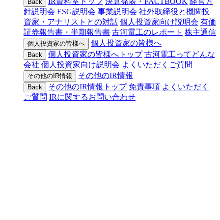
IR資料室トップ
決算発表・FACTBOOK
経営方
Back
針説明会
ESG説明会
事業説明会
社外取締役と機関投
資家・アナリストとの対話
個人投資家向け説明会
有価
証券報告書・半期報告書
古河電工のレポート
株主通信
個人投資家の皆様へ
個人投資家の皆様へ
個人投資家の皆様へトップ
古河電工ってどんな
Back
会社
個人投資家向け説明会
よくいただくご質問
その他のIR情報
その他のIR情報
その他のIR情報トップ
免責事項
よくいただく
Back
ご質問
IRに関するお問い合わせ