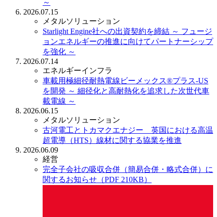
～
2026.07.15
メタルソリューション
Starlight Engine社への出資契約を締結
～ フュージ
ョンエネルギーの推進に向けてパートナーシップ
を強化 ～
2026.07.14
エネルギーインフラ
車載用極細径耐熱電線ビーメックス®プラス-US
を開発
～ 細径化と高耐熱化を追求した次世代車
載電線 ～
2026.06.15
メタルソリューション
古河電工とトカマクエナジー 英国における高温
超電導（HTS）線材に関する協業を推進
2026.06.09
経営
完全子会社の吸収合併（簡易合併・略式合併）に
関するお知らせ（PDF 210KB）