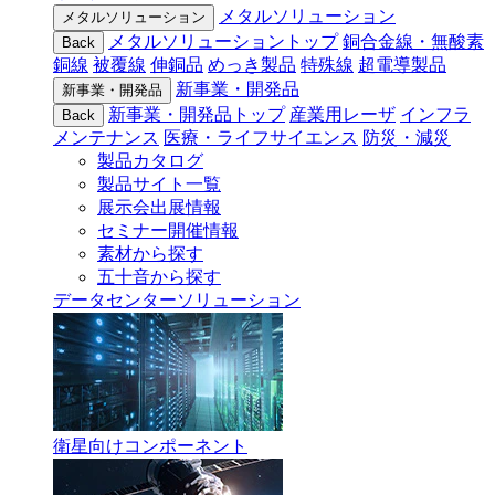
メタルソリューション
メタルソリューション
メタルソリューショントップ
銅合金線・無酸素
Back
銅線
被覆線
伸銅品
めっき製品
特殊線
超電導製品
新事業・開発品
新事業・開発品
新事業・開発品トップ
産業用レーザ
インフラ
Back
メンテナンス
医療・ライフサイエンス
防災・減災
製品カタログ
製品サイト一覧
展示会出展情報
セミナー開催情報
素材から探す
五十音から探す
データセンターソリューション
衛星向けコンポーネント