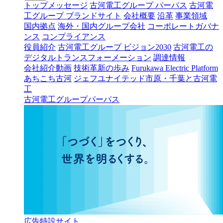
トップメッセージ
古河電工グループ パーパス
古河電
工グループ ブランドサイト
会社概要
沿革
事業領域
国内拠点
海外・国内グループ会社
コーポレートガバナ
ンス
コンプライアンス
役員紹介
古河電工グループ ビジョン2030
古河電工の
デジタルトランスフォーメーション
調達情報
会社紹介動画
技術革新の歩み
Furukawa Electric Platform
あちこち古河
ジェフユナイテッド市原・千葉と古河電
工
古河電工グループパーパス
広告特設サイト