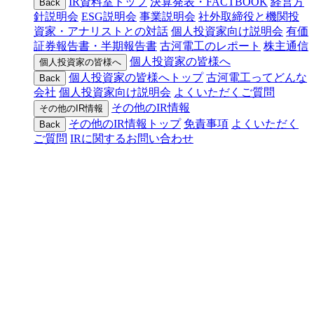
IR資料室トップ
決算発表・FACTBOOK
経営方
Back
針説明会
ESG説明会
事業説明会
社外取締役と機関投
資家・アナリストとの対話
個人投資家向け説明会
有価
証券報告書・半期報告書
古河電工のレポート
株主通信
個人投資家の皆様へ
個人投資家の皆様へ
個人投資家の皆様へトップ
古河電工ってどんな
Back
会社
個人投資家向け説明会
よくいただくご質問
その他のIR情報
その他のIR情報
その他のIR情報トップ
免責事項
よくいただく
Back
ご質問
IRに関するお問い合わせ