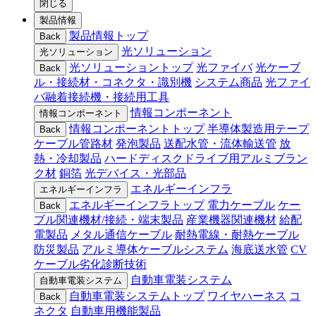
閉じる
製品情報
製品情報トップ
Back
光ソリューション
光ソリューション
光ソリューショントップ
光ファイバ
光ケーブ
Back
ル・接続材・コネクタ・識別機
システム商品
光ファイ
バ融着接続機・接続用工具
情報コンポーネント
情報コンポーネント
情報コンポーネントトップ
半導体製造用テープ
Back
ケーブル管路材
発泡製品
送配水管・流体輸送管
放
熱・冷却製品
ハードディスクドライブ用アルミブラン
ク材
銅箔
光デバイス・光部品
エネルギーインフラ
エネルギーインフラ
エネルギーインフラトップ
電力ケーブル
ケー
Back
ブル関連機材/接続・端末製品
産業機器関連機材
給配
電製品
メタル通信ケーブル
耐熱電線・耐熱ケーブル
防災製品
アルミ導体ケーブルシステム
海底送水管
CV
ケーブル劣化診断技術
自動車電装システム
自動車電装システム
自動車電装システムトップ
ワイヤハーネス
コ
Back
ネクタ
自動車用機能製品