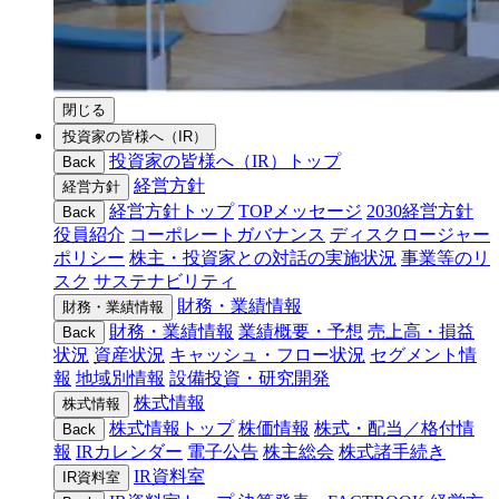
閉じる
投資家の皆様へ（IR）
投資家の皆様へ（IR）トップ
Back
経営方針
経営方針
経営方針トップ
TOPメッセージ
2030経営方針
Back
役員紹介
コーポレートガバナンス
ディスクロージャー
ポリシー
株主・投資家との対話の実施状況
事業等のリ
スク
サステナビリティ
財務・業績情報
財務・業績情報
財務・業績情報
業績概要・予想
売上高・損益
Back
状況
資産状況
キャッシュ・フロー状況
セグメント情
報
地域別情報
設備投資・研究開発
株式情報
株式情報
株式情報トップ
株価情報
株式・配当／格付情
Back
報
IRカレンダー
電子公告
株主総会
株式諸手続き
IR資料室
IR資料室