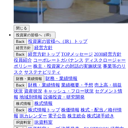
閉じる
投資家の皆様へ（IR）
投資家の皆様へ（IR）トップ
Back
経営方針
経営方針
経営方針トップ
TOPメッセージ
2030経営方針
Back
役員紹介
コーポレートガバナンス
ディスクロージャー
ポリシー
株主・投資家との対話の実施状況
事業等のリ
スク
サステナビリティ
財務・業績情報
財務・業績情報
財務・業績情報
業績概要・予想
売上高・損益
Back
状況
資産状況
キャッシュ・フロー状況
セグメント情
報
地域別情報
設備投資・研究開発
株式情報
株式情報
株式情報トップ
株価情報
株式・配当／格付情
Back
報
IRカレンダー
電子公告
株主総会
株式諸手続き
IR資料室
IR資料室