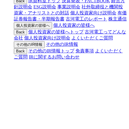
IR資料室トップ
決算発表・FACTBOOK
経営方
Back
針説明会
ESG説明会
事業説明会
社外取締役と機関投
資家・アナリストとの対話
個人投資家向け説明会
有価
証券報告書・半期報告書
古河電工のレポート
株主通信
個人投資家の皆様へ
個人投資家の皆様へ
個人投資家の皆様へトップ
古河電工ってどんな
Back
会社
個人投資家向け説明会
よくいただくご質問
その他のIR情報
その他のIR情報
その他のIR情報トップ
免責事項
よくいただく
Back
ご質問
IRに関するお問い合わせ