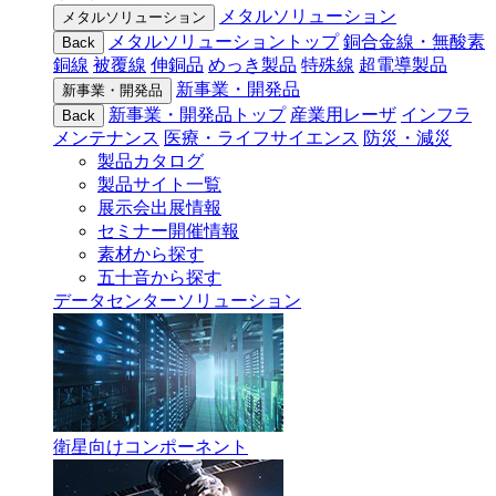
メタルソリューション
メタルソリューション
メタルソリューショントップ
銅合金線・無酸素
Back
銅線
被覆線
伸銅品
めっき製品
特殊線
超電導製品
新事業・開発品
新事業・開発品
新事業・開発品トップ
産業用レーザ
インフラ
Back
メンテナンス
医療・ライフサイエンス
防災・減災
製品カタログ
製品サイト一覧
展示会出展情報
セミナー開催情報
素材から探す
五十音から探す
データセンターソリューション
衛星向けコンポーネント