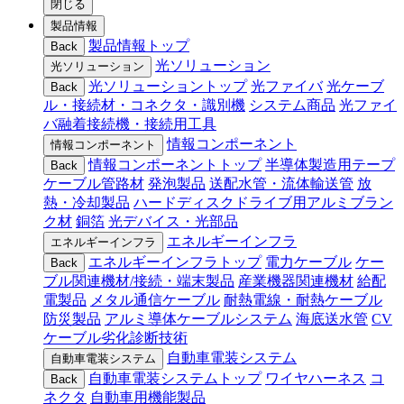
閉じる
製品情報
製品情報トップ
Back
光ソリューション
光ソリューション
光ソリューショントップ
光ファイバ
光ケーブ
Back
ル・接続材・コネクタ・識別機
システム商品
光ファイ
バ融着接続機・接続用工具
情報コンポーネント
情報コンポーネント
情報コンポーネントトップ
半導体製造用テープ
Back
ケーブル管路材
発泡製品
送配水管・流体輸送管
放
熱・冷却製品
ハードディスクドライブ用アルミブラン
ク材
銅箔
光デバイス・光部品
エネルギーインフラ
エネルギーインフラ
エネルギーインフラトップ
電力ケーブル
ケー
Back
ブル関連機材/接続・端末製品
産業機器関連機材
給配
電製品
メタル通信ケーブル
耐熱電線・耐熱ケーブル
防災製品
アルミ導体ケーブルシステム
海底送水管
CV
ケーブル劣化診断技術
自動車電装システム
自動車電装システム
自動車電装システムトップ
ワイヤハーネス
コ
Back
ネクタ
自動車用機能製品