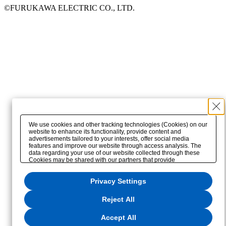
©FURUKAWA ELECTRIC CO., LTD.
We use cookies and other tracking technologies (Cookies) on our
website to enhance its functionality, provide content and
advertisements tailored to your interests, offer social media
features and improve our website through access analysis. The
data regarding your use of our website collected through these
Cookies may be shared with our partners that provide
advertising, social media and/or analytics services. These
partners may combine the data shared by us with other data that
Privacy Settings
you have provided to them or that they have collected from your
use of their services or other websites to analyze and optimize
advertisements delivered to you by businesses other than us on
Reject All
the internet. If you wish to reject the use of all Cookies except for
Strictly Necessary Cookies, please click "Reject All". If you agree
to the use of all Cookies, please click "Accept All". To select your
Accept All
preferences for each purpose, please click
"Privacy Settings"
. You