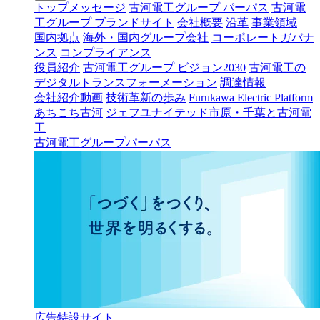
トップメッセージ
古河電工グループ パーパス
古河電
工グループ ブランドサイト
会社概要
沿革
事業領域
国内拠点
海外・国内グループ会社
コーポレートガバナ
ンス
コンプライアンス
役員紹介
古河電工グループ ビジョン2030
古河電工の
デジタルトランスフォーメーション
調達情報
会社紹介動画
技術革新の歩み
Furukawa Electric Platform
あちこち古河
ジェフユナイテッド市原・千葉と古河電
工
古河電工グループパーパス
広告特設サイト