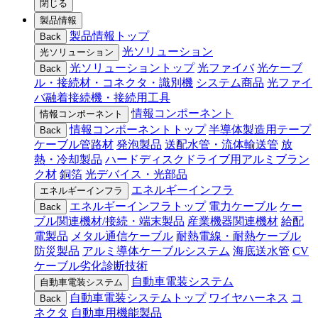
閉じる
製品情報
製品情報トップ
Back
光ソリューション
光ソリューション
光ソリューショントップ
光ファイバ
光ケーブ
Back
ル・接続材・コネクタ・識別機
システム商品
光ファイ
バ融着接続機・接続用工具
情報コンポーネント
情報コンポーネント
情報コンポーネントトップ
半導体製造用テープ
Back
ケーブル管路材
発泡製品
送配水管・流体輸送管
放
熱・冷却製品
ハードディスクドライブ用アルミブラン
ク材
銅箔
光デバイス・光部品
エネルギーインフラ
エネルギーインフラ
エネルギーインフラトップ
電力ケーブル
ケー
Back
ブル関連機材/接続・端末製品
産業機器関連機材
給配
電製品
メタル通信ケーブル
耐熱電線・耐熱ケーブル
防災製品
アルミ導体ケーブルシステム
海底送水管
CV
ケーブル劣化診断技術
自動車電装システム
自動車電装システム
自動車電装システムトップ
ワイヤハーネス
コ
Back
ネクタ
自動車用機能製品