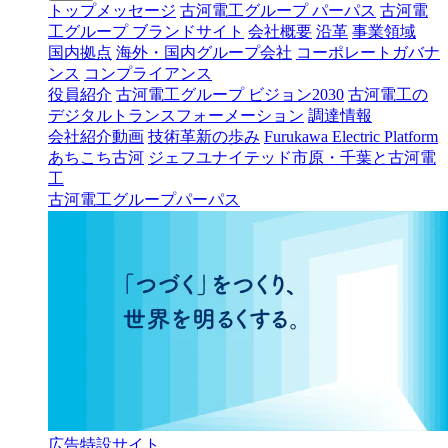
トップメッセージ
古河電工グループ パーパス
古河電
工グループ ブランドサイト
会社概要
沿革
事業領域
国内拠点
海外・国内グループ会社
コーポレートガバナ
ンス
コンプライアンス
役員紹介
古河電工グループ ビジョン2030
古河電工の
デジタルトランスフォーメーション
調達情報
会社紹介動画
技術革新の歩み
Furukawa Electric Platform
あちこち古河
ジェフユナイテッド市原・千葉と古河電
工
古河電工グループパーパス
広告特設サイト