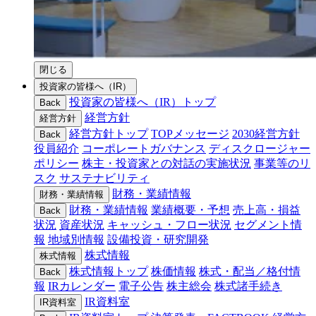
閉じる
投資家の皆様へ（IR）
投資家の皆様へ（IR）トップ
Back
経営方針
経営方針
経営方針トップ
TOPメッセージ
2030経営方針
Back
役員紹介
コーポレートガバナンス
ディスクロージャー
ポリシー
株主・投資家との対話の実施状況
事業等のリ
スク
サステナビリティ
財務・業績情報
財務・業績情報
財務・業績情報
業績概要・予想
売上高・損益
Back
状況
資産状況
キャッシュ・フロー状況
セグメント情
報
地域別情報
設備投資・研究開発
株式情報
株式情報
株式情報トップ
株価情報
株式・配当／格付情
Back
報
IRカレンダー
電子公告
株主総会
株式諸手続き
IR資料室
IR資料室