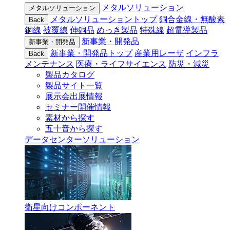
メタルソリューション
メタルソリューション
メタルソリューショントップ
銅合金線・無酸素
Back
銅線
被覆線
伸銅品
めっき製品
特殊線
超電導製品
新事業・開発品
新事業・開発品
新事業・開発品トップ
産業用レーザ
インフラ
Back
メンテナンス
医療・ライフサイエンス
防災・減災
製品カタログ
製品サイト一覧
展示会出展情報
セミナー開催情報
素材から探す
五十音から探す
データセンターソリューション
衛星向けコンポーネント