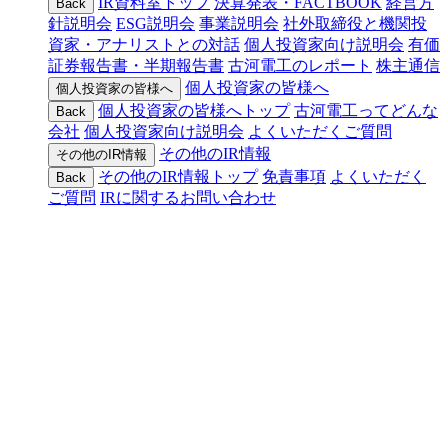
IR資料室トップ
決算発表・FACTBOOK
経営方
Back
針説明会
ESG説明会
事業説明会
社外取締役と機関投
資家・アナリストとの対話
個人投資家向け説明会
有価
証券報告書・半期報告書
古河電工のレポート
株主通信
個人投資家の皆様へ
個人投資家の皆様へ
個人投資家の皆様へトップ
古河電工ってどんな
Back
会社
個人投資家向け説明会
よくいただくご質問
その他のIR情報
その他のIR情報
その他のIR情報トップ
免責事項
よくいただく
Back
ご質問
IRに関するお問い合わせ