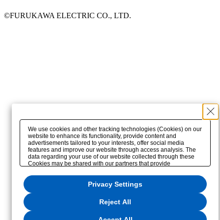
©FURUKAWA ELECTRIC CO., LTD.
We use cookies and other tracking technologies (Cookies) on our
website to enhance its functionality, provide content and
advertisements tailored to your interests, offer social media
features and improve our website through access analysis. The
data regarding your use of our website collected through these
Cookies may be shared with our partners that provide
advertising, social media and/or analytics services. These
partners may combine the data shared by us with other data that
Privacy Settings
you have provided to them or that they have collected from your
use of their services or other websites to analyze and optimize
advertisements delivered to you by businesses other than us on
Reject All
the internet. If you wish to reject the use of all Cookies except for
Strictly Necessary Cookies, please click "Reject All". If you agree
to the use of all Cookies, please click "Accept All". To select your
Accept All