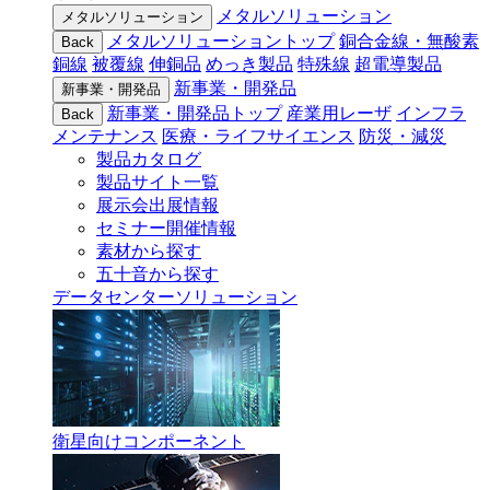
メタルソリューション
メタルソリューション
メタルソリューショントップ
銅合金線・無酸素
Back
銅線
被覆線
伸銅品
めっき製品
特殊線
超電導製品
新事業・開発品
新事業・開発品
新事業・開発品トップ
産業用レーザ
インフラ
Back
メンテナンス
医療・ライフサイエンス
防災・減災
製品カタログ
製品サイト一覧
展示会出展情報
セミナー開催情報
素材から探す
五十音から探す
データセンターソリューション
衛星向けコンポーネント