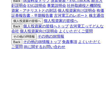
IR資料室トップ
決算発表・FACTBOOK
経営方
Back
針説明会
ESG説明会
事業説明会
社外取締役と機関投
資家・アナリストとの対話
個人投資家向け説明会
有価
証券報告書・半期報告書
古河電工のレポート
株主通信
個人投資家の皆様へ
個人投資家の皆様へ
個人投資家の皆様へトップ
古河電工ってどんな
Back
会社
個人投資家向け説明会
よくいただくご質問
その他のIR情報
その他のIR情報
その他のIR情報トップ
免責事項
よくいただく
Back
ご質問
IRに関するお問い合わせ