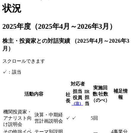
状況
2025年度（2025年4月～2026年3月）
株主・投資家との対話実績
（2025年4月～2026年3
月）
スクロールできます
✓：該当
対応者
実施回
補足情
担当
IR
活動内容
数/社数
社
担
報
役員
（のべ）
長
当
（注）
機関投資家・
決算・中期経
アナリスト向
✓
✓
5回
営計画説明会
け説明会
その他IRイベ
テーマ別説明
4事業分