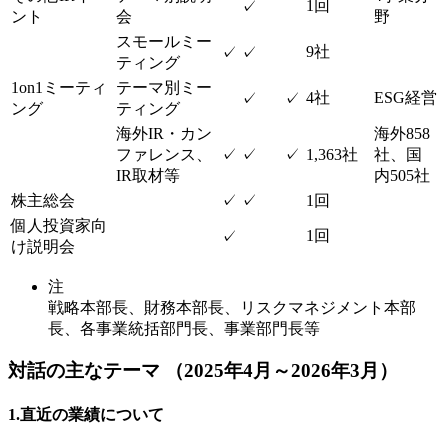
1回
✓
ント
会
野
スモールミー
9社
✓
✓
ティング
1on1ミーティ
テーマ別ミー
4社
ESG経営
✓
✓
ング
ティング
海外IR・カン
海外858
ファレンス、
✓
✓
✓
1,363社
社、国
IR取材等
内505社
株主総会
✓
✓
1回
個人投資家向
1回
✓
け説明会
注
戦略本部長、財務本部長、リスクマネジメント本部
長、各事業統括部門長、事業部門長等
対話の主なテーマ
（2025年4月～2026年3月）
1.直近の業績について