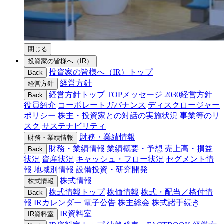
閉じる
投資家の皆様へ（IR）
投資家の皆様へ（IR）トップ
Back
経営方針
経営方針
経営方針トップ
TOPメッセージ
2030経営方針
Back
役員紹介
コーポレートガバナンス
ディスクロージャー
ポリシー
株主・投資家との対話の実施状況
事業等のリ
スク
サステナビリティ
財務・業績情報
財務・業績情報
財務・業績情報
業績概要・予想
売上高・損益
Back
状況
資産状況
キャッシュ・フロー状況
セグメント情
報
地域別情報
設備投資・研究開発
株式情報
株式情報
株式情報トップ
株価情報
株式・配当／格付情
Back
報
IRカレンダー
電子公告
株主総会
株式諸手続き
IR資料室
IR資料室