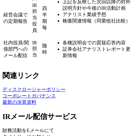
上記を反映した次回以降の対外
IR
説明方針や今後のIR活動計画
四
担
アナリスト業績予想
経営会議で
半
当
株価関連情報（同業他社比較）
の定期報告
期
役
毎
員
社内役員/関
IR
各種説明会での質疑応答内容
随
担
係部門への
証券会社アナリストレポート更
時
当
メール配信
新情報
関連リンク
ディスクロージャーポリシー
コーポレートガバナンス
最新の決算資料
IRメール配信サービス
財務活動をEメールにて