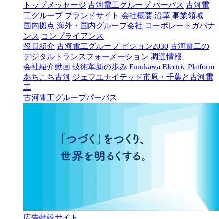
トップメッセージ
古河電工グループ パーパス
古河電
工グループ ブランドサイト
会社概要
沿革
事業領域
国内拠点
海外・国内グループ会社
コーポレートガバナ
ンス
コンプライアンス
役員紹介
古河電工グループ ビジョン2030
古河電工の
デジタルトランスフォーメーション
調達情報
会社紹介動画
技術革新の歩み
Furukawa Electric Platform
あちこち古河
ジェフユナイテッド市原・千葉と古河電
工
古河電工グループパーパス
広告特設サイト