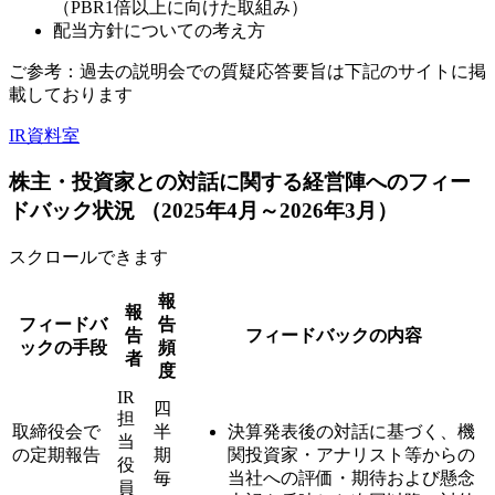
（PBR1倍以上に向けた取組み）
配当方針についての考え方
ご参考：過去の説明会での質疑応答要旨は下記のサイトに掲
載しております
IR資料室
株主・投資家との対話に関する経営陣へのフィー
ドバック状況
（2025年4月～2026年3月）
スクロールできます
報
報
フィードバ
告
告
フィードバックの内容
ックの手段
頻
者
度
IR
四
担
取締役会で
半
決算発表後の対話に基づく、機
当
の定期報告
期
関投資家・アナリスト等からの
役
毎
当社への評価・期待および懸念
員