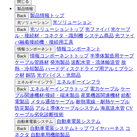
閉じる
製品情報
製品情報トップ
Back
光ソリューション
光ソリューション
光ソリューショントップ
光ファイバ
光ケーブ
Back
ル・接続材・コネクタ・識別機
システム商品
光ファイ
バ融着接続機・接続用工具
情報コンポーネント
情報コンポーネント
情報コンポーネントトップ
半導体製造用テープ
Back
ケーブル管路材
発泡製品
送配水管・流体輸送管
放
熱・冷却製品
ハードディスクドライブ用アルミブラン
ク材
銅箔
光デバイス・光部品
エネルギーインフラ
エネルギーインフラ
エネルギーインフラトップ
電力ケーブル
ケー
Back
ブル関連機材/接続・端末製品
産業機器関連機材
給配
電製品
メタル通信ケーブル
耐熱電線・耐熱ケーブル
防災製品
アルミ導体ケーブルシステム
海底送水管
CV
ケーブル劣化診断技術
自動車電装システム
自動車電装システム
自動車電装システムトップ
ワイヤハーネス
コ
Back
ネクタ
自動車用機能製品