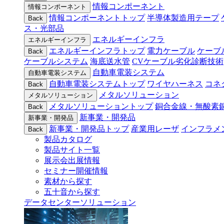
情報コンポーネント
情報コンポーネント
情報コンポーネントトップ
半導体製造用テープ
Back
ス・光部品
エネルギーインフラ
エネルギーインフラ
エネルギーインフラトップ
電力ケーブル
ケーブ
Back
ケーブルシステム
海底送水管
CVケーブル劣化診断技術
自動車電装システム
自動車電装システム
自動車電装システムトップ
ワイヤハーネス
コネ
Back
メタルソリューション
メタルソリューション
メタルソリューショントップ
銅合金線・無酸素
Back
新事業・開発品
新事業・開発品
新事業・開発品トップ
産業用レーザ
インフラメ
Back
製品カタログ
製品サイト一覧
展示会出展情報
セミナー開催情報
素材から探す
五十音から探す
データセンターソリューション