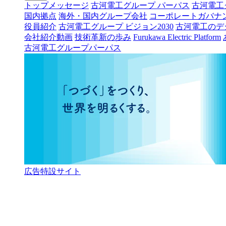
トップメッセージ
古河電工グループ パーパス
古河電工
国内拠点
海外・国内グループ会社
コーポレートガバナ
役員紹介
古河電工グループ ビジョン2030
古河電工のデ
会社紹介動画
技術革新の歩み
Furukawa Electric Platform
古河電工グループパーパス
広告特設サイト