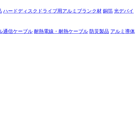
品
ハードディスクドライブ用アルミブランク材
銅箔
光デバイ
ル通信ケーブル
耐熱電線・耐熱ケーブル
防災製品
アルミ導体