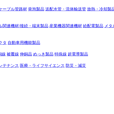
ケーブル管路材
発泡製品
送配水管・流体輸送管
放熱・冷却製
ル関連機材/接続・端末製品
産業機器関連機材
給配電製品
メタ
クタ
自動車用機能製品
銅線
被覆線
伸銅品
めっき製品
特殊線
超電導製品
ンテナンス
医療・ライフサイエンス
防災・減災