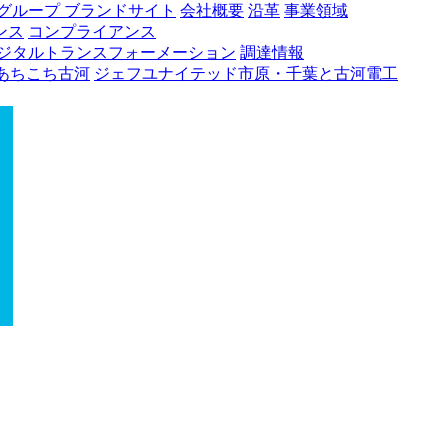
グループ ブランドサイト
会社概要
沿革
事業領域
ンス
コンプライアンス
ジタルトランスフォーメーション
調達情報
あちこち古河
ジェフユナイテッド市原・千葉と古河電工