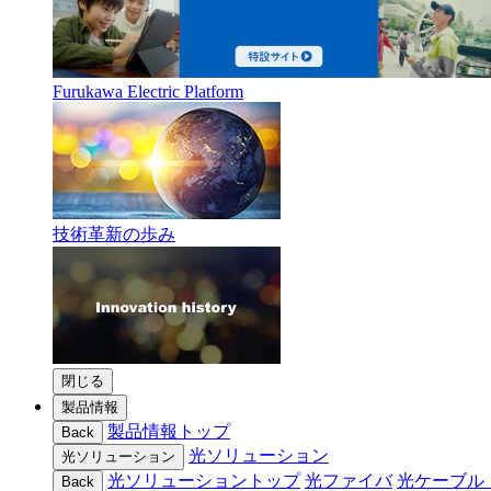
Furukawa Electric Platform
技術革新の歩み
閉じる
製品情報
製品情報トップ
Back
光ソリューション
光ソリューション
光ソリューショントップ
光ファイバ
光ケーブル
Back