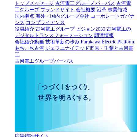
トップメッセージ
古河電工グループ パーパス
古河電
工グループ ブランドサイト
会社概要
沿革
事業領域
国内拠点
海外・国内グループ会社
コーポレートガバナ
ンス
コンプライアンス
役員紹介
古河電工グループ ビジョン2030
古河電工の
デジタルトランスフォーメーション
調達情報
会社紹介動画
技術革新の歩み
Furukawa Electric Platform
あちこち古河
ジェフユナイテッド市原・千葉と古河電
工
古河電工グループパーパス
広告特設サイト