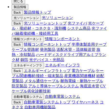
閉じる
製品情報
製品情報トップ
Back
光ソリューション
光ソリューション
光ソリューショントップ
光ファイバ
光ケーブ
Back
ル・接続材・コネクタ・識別機
システム商品
光ファイ
バ融着接続機・接続用工具
情報コンポーネント
情報コンポーネント
情報コンポーネントトップ
半導体製造用テープ
Back
ケーブル管路材
発泡製品
送配水管・流体輸送管
放
熱・冷却製品
ハードディスクドライブ用アルミブラン
ク材
銅箔
光デバイス・光部品
エネルギーインフラ
エネルギーインフラ
エネルギーインフラトップ
電力ケーブル
ケー
Back
ブル関連機材/接続・端末製品
産業機器関連機材
給配
電製品
メタル通信ケーブル
耐熱電線・耐熱ケーブル
防災製品
アルミ導体ケーブルシステム
海底送水管
CV
ケーブル劣化診断技術
自動車電装システム
自動車電装システム
自動車電装システムトップ
ワイヤハーネス
コ
Back
ネクタ
自動車用機能製品