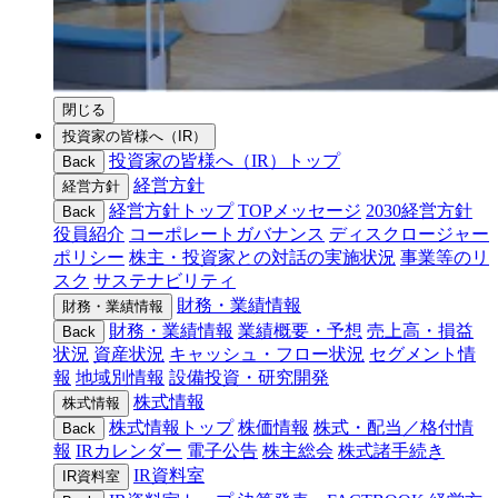
閉じる
投資家の皆様へ（IR）
投資家の皆様へ（IR）トップ
Back
経営方針
経営方針
経営方針トップ
TOPメッセージ
2030経営方針
Back
役員紹介
コーポレートガバナンス
ディスクロージャー
ポリシー
株主・投資家との対話の実施状況
事業等のリ
スク
サステナビリティ
財務・業績情報
財務・業績情報
財務・業績情報
業績概要・予想
売上高・損益
Back
状況
資産状況
キャッシュ・フロー状況
セグメント情
報
地域別情報
設備投資・研究開発
株式情報
株式情報
株式情報トップ
株価情報
株式・配当／格付情
Back
報
IRカレンダー
電子公告
株主総会
株式諸手続き
IR資料室
IR資料室