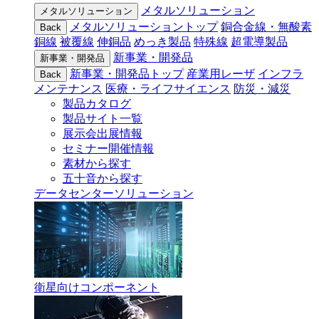
メタルソリューション
メタルソリューション
メタルソリューショントップ
銅合金線・無酸素
Back
銅線
被覆線
伸銅品
めっき製品
特殊線
超電導製品
新事業・開発品
新事業・開発品
新事業・開発品トップ
産業用レーザ
インフラ
Back
メンテナンス
医療・ライフサイエンス
防災・減災
製品カタログ
製品サイト一覧
展示会出展情報
セミナー開催情報
素材から探す
五十音から探す
データセンターソリューション
衛星向けコンポーネント