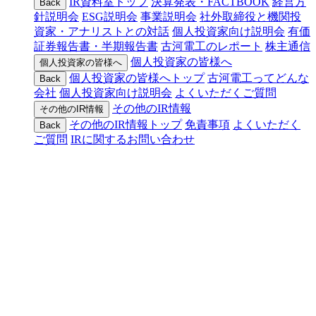
IR資料室トップ
決算発表・FACTBOOK
経営方
Back
針説明会
ESG説明会
事業説明会
社外取締役と機関投
資家・アナリストとの対話
個人投資家向け説明会
有価
証券報告書・半期報告書
古河電工のレポート
株主通信
個人投資家の皆様へ
個人投資家の皆様へ
個人投資家の皆様へトップ
古河電工ってどんな
Back
会社
個人投資家向け説明会
よくいただくご質問
その他のIR情報
その他のIR情報
その他のIR情報トップ
免責事項
よくいただく
Back
ご質問
IRに関するお問い合わせ