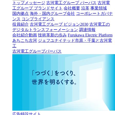
トップメッセージ
古河電工グループ パーパス
古河電
工グループ ブランドサイト
会社概要
沿革
事業領域
国内拠点
海外・国内グループ会社
コーポレートガバナ
ンス
コンプライアンス
役員紹介
古河電工グループ ビジョン2030
古河電工の
デジタルトランスフォーメーション
調達情報
会社紹介動画
技術革新の歩み
Furukawa Electric Platform
あちこち古河
ジェフユナイテッド市原・千葉と古河電
工
古河電工グループパーパス
広告特設サイト