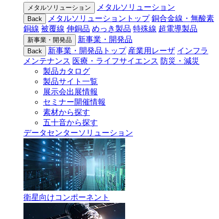
メタルソリューション
メタルソリューション
メタルソリューショントップ
銅合金線・無酸素
Back
銅線
被覆線
伸銅品
めっき製品
特殊線
超電導製品
新事業・開発品
新事業・開発品
新事業・開発品トップ
産業用レーザ
インフラ
Back
メンテナンス
医療・ライフサイエンス
防災・減災
製品カタログ
製品サイト一覧
展示会出展情報
セミナー開催情報
素材から探す
五十音から探す
データセンターソリューション
衛星向けコンポーネント