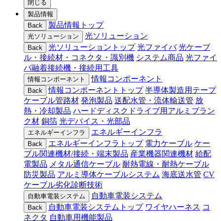
閉じる
製品情報
製品情報トップ
Back
光ソリューション
光ソリューション
光ソリューショントップ
光ファイバ
光ケーブ
Back
ル・接続材・コネクタ・識別機
システム商品
光ファイ
バ融着接続機・接続用工具
情報コンポーネント
情報コンポーネント
情報コンポーネントトップ
半導体製造用テープ
Back
ケーブル管路材
発泡製品
送配水管・流体輸送管
放
熱・冷却製品
ハードディスクドライブ用アルミブラン
ク材
銅箔
光デバイス・光部品
エネルギーインフラ
エネルギーインフラ
エネルギーインフラトップ
電力ケーブル
ケー
Back
ブル関連機材/接続・端末製品
産業機器関連機材
給配
電製品
メタル通信ケーブル
耐熱電線・耐熱ケーブル
防災製品
アルミ導体ケーブルシステム
海底送水管
CV
ケーブル劣化診断技術
自動車電装システム
自動車電装システム
自動車電装システムトップ
ワイヤハーネス
コ
Back
ネクタ
自動車用機能製品