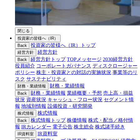
閉じる
投資家の皆様へ（IR）
投資家の皆様へ（IR）トップ
Back
経営方針
経営方針
経営方針トップ
TOPメッセージ
2030経営方針
Back
役員紹介
コーポレートガバナンス
ディスクロージャー
ポリシー
株主・投資家との対話の実施状況
事業等のリ
スク
サステナビリティ
財務・業績情報
財務・業績情報
財務・業績情報
業績概要・予想
売上高・損益
Back
状況
資産状況
キャッシュ・フロー状況
セグメント情
報
地域別情報
設備投資・研究開発
株式情報
株式情報
株式情報トップ
株価情報
株式・配当／格付情
Back
報
IRカレンダー
電子公告
株主総会
株式諸手続き
IR資料室
IR資料室