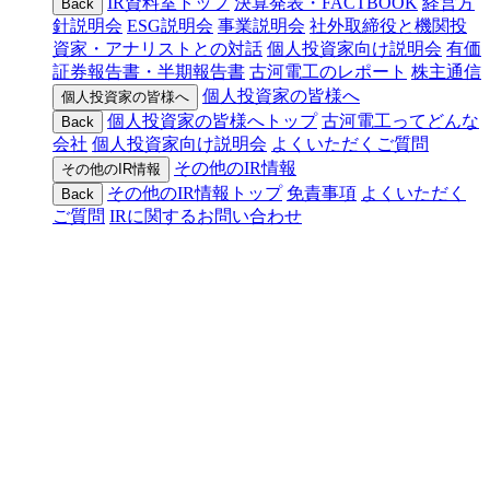
IR資料室トップ
決算発表・FACTBOOK
経営方
Back
針説明会
ESG説明会
事業説明会
社外取締役と機関投
資家・アナリストとの対話
個人投資家向け説明会
有価
証券報告書・半期報告書
古河電工のレポート
株主通信
個人投資家の皆様へ
個人投資家の皆様へ
個人投資家の皆様へトップ
古河電工ってどんな
Back
会社
個人投資家向け説明会
よくいただくご質問
その他のIR情報
その他のIR情報
その他のIR情報トップ
免責事項
よくいただく
Back
ご質問
IRに関するお問い合わせ