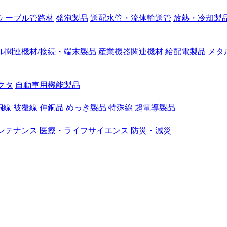
ケーブル管路材
発泡製品
送配水管・流体輸送管
放熱・冷却製
ル関連機材/接続・端末製品
産業機器関連機材
給配電製品
メタ
クタ
自動車用機能製品
銅線
被覆線
伸銅品
めっき製品
特殊線
超電導製品
ンテナンス
医療・ライフサイエンス
防災・減災