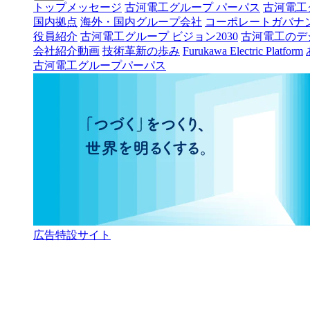
トップメッセージ
古河電工グループ パーパス
古河電工
国内拠点
海外・国内グループ会社
コーポレートガバナ
役員紹介
古河電工グループ ビジョン2030
古河電工のデ
会社紹介動画
技術革新の歩み
Furukawa Electric Platform
古河電工グループパーパス
広告特設サイト