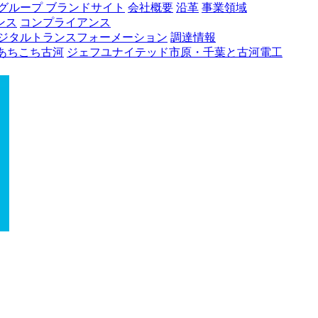
グループ ブランドサイト
会社概要
沿革
事業領域
ンス
コンプライアンス
ジタルトランスフォーメーション
調達情報
あちこち古河
ジェフユナイテッド市原・千葉と古河電工