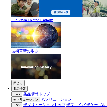
Furukawa Electric Platform
技術革新の歩み
閉じる
製品情報
製品情報トップ
Back
光ソリューション
光ソリューション
光ソリューショントップ
光ファイバ
光ケーブル
Back