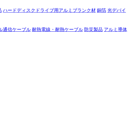
品
ハードディスクドライブ用アルミブランク材
銅箔
光デバイ
ル通信ケーブル
耐熱電線・耐熱ケーブル
防災製品
アルミ導体