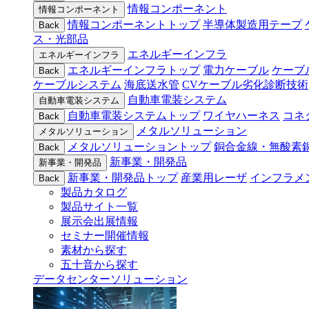
情報コンポーネント
情報コンポーネント
情報コンポーネントトップ
半導体製造用テープ
Back
ス・光部品
エネルギーインフラ
エネルギーインフラ
エネルギーインフラトップ
電力ケーブル
ケーブ
Back
ケーブルシステム
海底送水管
CVケーブル劣化診断技術
自動車電装システム
自動車電装システム
自動車電装システムトップ
ワイヤハーネス
コネ
Back
メタルソリューション
メタルソリューション
メタルソリューショントップ
銅合金線・無酸素
Back
新事業・開発品
新事業・開発品
新事業・開発品トップ
産業用レーザ
インフラメ
Back
製品カタログ
製品サイト一覧
展示会出展情報
セミナー開催情報
素材から探す
五十音から探す
データセンターソリューション