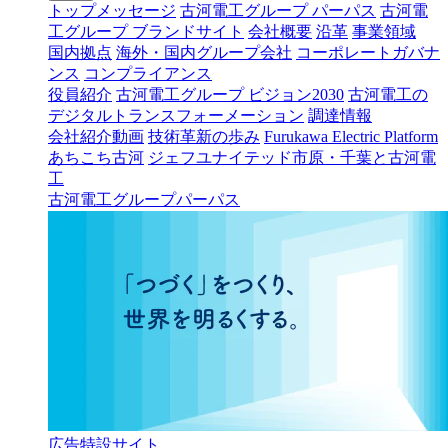
トップメッセージ
古河電工グループ パーパス
古河電
工グループ ブランドサイト
会社概要
沿革
事業領域
国内拠点
海外・国内グループ会社
コーポレートガバナ
ンス
コンプライアンス
役員紹介
古河電工グループ ビジョン2030
古河電工の
デジタルトランスフォーメーション
調達情報
会社紹介動画
技術革新の歩み
Furukawa Electric Platform
あちこち古河
ジェフユナイテッド市原・千葉と古河電
工
古河電工グループパーパス
広告特設サイト