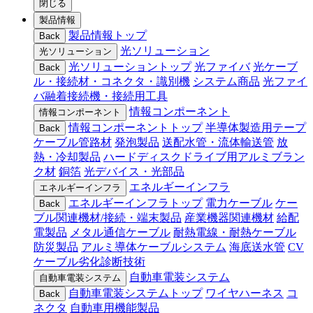
閉じる
製品情報
製品情報トップ
Back
光ソリューション
光ソリューション
光ソリューショントップ
光ファイバ
光ケーブ
Back
ル・接続材・コネクタ・識別機
システム商品
光ファイ
バ融着接続機・接続用工具
情報コンポーネント
情報コンポーネント
情報コンポーネントトップ
半導体製造用テープ
Back
ケーブル管路材
発泡製品
送配水管・流体輸送管
放
熱・冷却製品
ハードディスクドライブ用アルミブラン
ク材
銅箔
光デバイス・光部品
エネルギーインフラ
エネルギーインフラ
エネルギーインフラトップ
電力ケーブル
ケー
Back
ブル関連機材/接続・端末製品
産業機器関連機材
給配
電製品
メタル通信ケーブル
耐熱電線・耐熱ケーブル
防災製品
アルミ導体ケーブルシステム
海底送水管
CV
ケーブル劣化診断技術
自動車電装システム
自動車電装システム
自動車電装システムトップ
ワイヤハーネス
コ
Back
ネクタ
自動車用機能製品