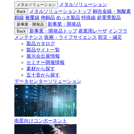
メタルソリューション
メタルソリューション
メタルソリューショントップ
銅合金線・無酸素
Back
銅線
被覆線
伸銅品
めっき製品
特殊線
超電導製品
新事業・開発品
新事業・開発品
新事業・開発品トップ
産業用レーザ
インフラ
Back
メンテナンス
医療・ライフサイエンス
防災・減災
製品カタログ
製品サイト一覧
展示会出展情報
セミナー開催情報
素材から探す
五十音から探す
データセンターソリューション
衛星向けコンポーネント