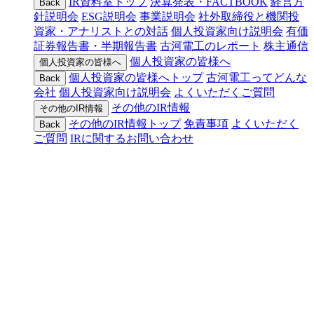
IR資料室トップ
決算発表・FACTBOOK
経営方
Back
針説明会
ESG説明会
事業説明会
社外取締役と機関投
資家・アナリストとの対話
個人投資家向け説明会
有価
証券報告書・半期報告書
古河電工のレポート
株主通信
個人投資家の皆様へ
個人投資家の皆様へ
個人投資家の皆様へトップ
古河電工ってどんな
Back
会社
個人投資家向け説明会
よくいただくご質問
その他のIR情報
その他のIR情報
その他のIR情報トップ
免責事項
よくいただく
Back
ご質問
IRに関するお問い合わせ