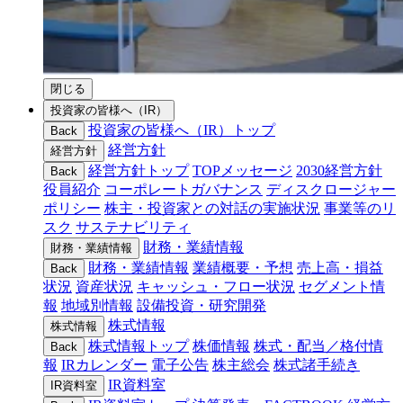
閉じる
投資家の皆様へ（IR）
投資家の皆様へ（IR）トップ
Back
経営方針
経営方針
経営方針トップ
TOPメッセージ
2030経営方針
Back
役員紹介
コーポレートガバナンス
ディスクロージャー
ポリシー
株主・投資家との対話の実施状況
事業等のリ
スク
サステナビリティ
財務・業績情報
財務・業績情報
財務・業績情報
業績概要・予想
売上高・損益
Back
状況
資産状況
キャッシュ・フロー状況
セグメント情
報
地域別情報
設備投資・研究開発
株式情報
株式情報
株式情報トップ
株価情報
株式・配当／格付情
Back
報
IRカレンダー
電子公告
株主総会
株式諸手続き
IR資料室
IR資料室