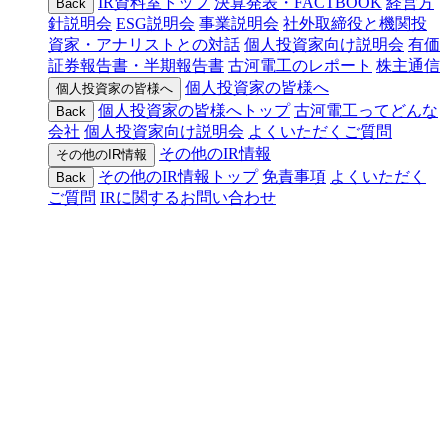
IR資料室トップ
決算発表・FACTBOOK
経営方
Back
針説明会
ESG説明会
事業説明会
社外取締役と機関投
資家・アナリストとの対話
個人投資家向け説明会
有価
証券報告書・半期報告書
古河電工のレポート
株主通信
個人投資家の皆様へ
個人投資家の皆様へ
個人投資家の皆様へトップ
古河電工ってどんな
Back
会社
個人投資家向け説明会
よくいただくご質問
その他のIR情報
その他のIR情報
その他のIR情報トップ
免責事項
よくいただく
Back
ご質問
IRに関するお問い合わせ