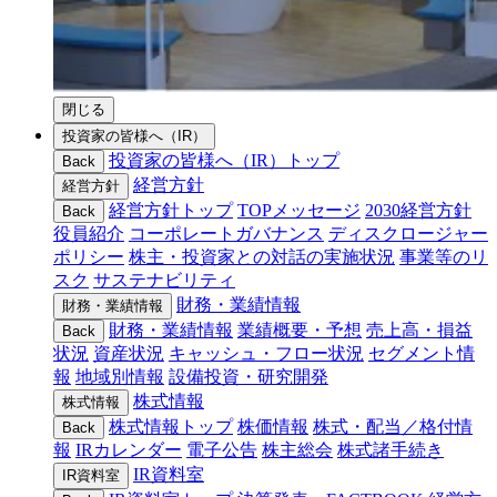
閉じる
投資家の皆様へ（IR）
投資家の皆様へ（IR）トップ
Back
経営方針
経営方針
経営方針トップ
TOPメッセージ
2030経営方針
Back
役員紹介
コーポレートガバナンス
ディスクロージャー
ポリシー
株主・投資家との対話の実施状況
事業等のリ
スク
サステナビリティ
財務・業績情報
財務・業績情報
財務・業績情報
業績概要・予想
売上高・損益
Back
状況
資産状況
キャッシュ・フロー状況
セグメント情
報
地域別情報
設備投資・研究開発
株式情報
株式情報
株式情報トップ
株価情報
株式・配当／格付情
Back
報
IRカレンダー
電子公告
株主総会
株式諸手続き
IR資料室
IR資料室