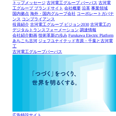
トップメッセージ
古河電工グループ パーパス
古河電
工グループ ブランドサイト
会社概要
沿革
事業領域
国内拠点
海外・国内グループ会社
コーポレートガバナ
ンス
コンプライアンス
役員紹介
古河電工グループ ビジョン2030
古河電工の
デジタルトランスフォーメーション
調達情報
会社紹介動画
技術革新の歩み
Furukawa Electric Platform
あちこち古河
ジェフユナイテッド市原・千葉と古河電
工
古河電工グループパーパス
広告特設サイト