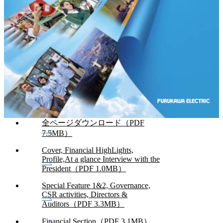
全ページダウンロード（PDF
7.5MB）
Cover, Financial HighLights,
Profile,At a glance Interview with the
President（PDF 1.0MB）
Special Feature 1&2, Governance,
CSR activities, Directors &
Auditors（PDF 3.3MB）
Financial Section（PDF 3.1MB）