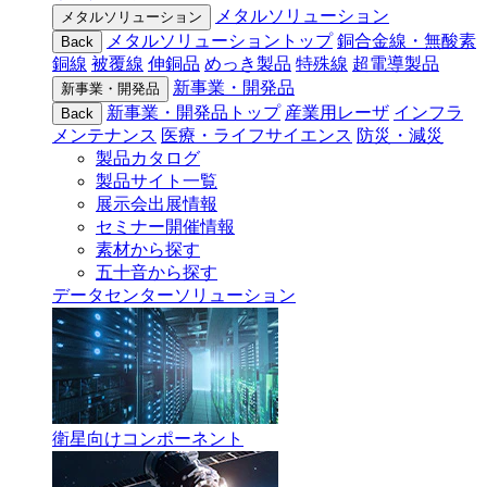
メタルソリューション
メタルソリューション
メタルソリューショントップ
銅合金線・無酸素
Back
銅線
被覆線
伸銅品
めっき製品
特殊線
超電導製品
新事業・開発品
新事業・開発品
新事業・開発品トップ
産業用レーザ
インフラ
Back
メンテナンス
医療・ライフサイエンス
防災・減災
製品カタログ
製品サイト一覧
展示会出展情報
セミナー開催情報
素材から探す
五十音から探す
データセンターソリューション
衛星向けコンポーネント