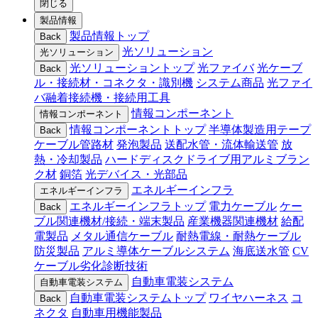
閉じる
製品情報
製品情報トップ
Back
光ソリューション
光ソリューション
光ソリューショントップ
光ファイバ
光ケーブ
Back
ル・接続材・コネクタ・識別機
システム商品
光ファイ
バ融着接続機・接続用工具
情報コンポーネント
情報コンポーネント
情報コンポーネントトップ
半導体製造用テープ
Back
ケーブル管路材
発泡製品
送配水管・流体輸送管
放
熱・冷却製品
ハードディスクドライブ用アルミブラン
ク材
銅箔
光デバイス・光部品
エネルギーインフラ
エネルギーインフラ
エネルギーインフラトップ
電力ケーブル
ケー
Back
ブル関連機材/接続・端末製品
産業機器関連機材
給配
電製品
メタル通信ケーブル
耐熱電線・耐熱ケーブル
防災製品
アルミ導体ケーブルシステム
海底送水管
CV
ケーブル劣化診断技術
自動車電装システム
自動車電装システム
自動車電装システムトップ
ワイヤハーネス
コ
Back
ネクタ
自動車用機能製品