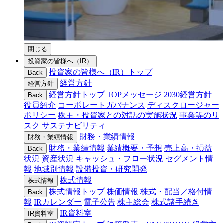
閉じる
投資家の皆様へ（IR）
投資家の皆様へ（IR）トップ
Back
経営方針
経営方針
経営方針トップ
TOPメッセージ
2030経営方針
Back
役員紹介
コーポレートガバナンス
ディスクロージャー
ポリシー
株主・投資家との対話の実施状況
事業等のリ
スク
サステナビリティ
財務・業績情報
財務・業績情報
財務・業績情報
業績概要・予想
売上高・損益
Back
状況
資産状況
キャッシュ・フロー状況
セグメント情
報
地域別情報
設備投資・研究開発
株式情報
株式情報
株式情報トップ
株価情報
株式・配当／格付情
Back
報
IRカレンダー
電子公告
株主総会
株式諸手続き
IR資料室
IR資料室