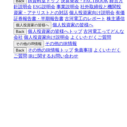
IR資料室トップ
決算発表・FACTBOOK
経営方
Back
針説明会
ESG説明会
事業説明会
社外取締役と機関投
資家・アナリストとの対話
個人投資家向け説明会
有価
証券報告書・半期報告書
古河電工のレポート
株主通信
個人投資家の皆様へ
個人投資家の皆様へ
個人投資家の皆様へトップ
古河電工ってどんな
Back
会社
個人投資家向け説明会
よくいただくご質問
その他のIR情報
その他のIR情報
その他のIR情報トップ
免責事項
よくいただく
Back
ご質問
IRに関するお問い合わせ