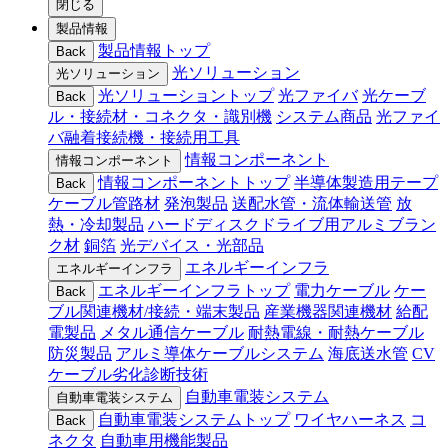
閉じる
製品情報
製品情報トップ
Back
光ソリューション
光ソリューション
光ソリューショントップ
光ファイバ
光ケーブ
Back
ル・接続材・コネクタ・識別機
システム商品
光ファイ
バ融着接続機・接続用工具
情報コンポーネント
情報コンポーネント
情報コンポーネントトップ
半導体製造用テープ
Back
ケーブル管路材
発泡製品
送配水管・流体輸送管
放
熱・冷却製品
ハードディスクドライブ用アルミブラン
ク材
銅箔
光デバイス・光部品
エネルギーインフラ
エネルギーインフラ
エネルギーインフラトップ
電力ケーブル
ケー
Back
ブル関連機材/接続・端末製品
産業機器関連機材
給配
電製品
メタル通信ケーブル
耐熱電線・耐熱ケーブル
防災製品
アルミ導体ケーブルシステム
海底送水管
CV
ケーブル劣化診断技術
自動車電装システム
自動車電装システム
自動車電装システムトップ
ワイヤハーネス
コ
Back
ネクタ
自動車用機能製品