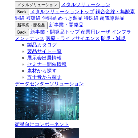
メタルソリューション
メタルソリューション
メタルソリューショントップ
銅合金線・無酸素
Back
銅線
被覆線
伸銅品
めっき製品
特殊線
超電導製品
新事業・開発品
新事業・開発品
新事業・開発品トップ
産業用レーザ
インフラ
Back
メンテナンス
医療・ライフサイエンス
防災・減災
製品カタログ
製品サイト一覧
展示会出展情報
セミナー開催情報
素材から探す
五十音から探す
データセンターソリューション
衛星向けコンポーネント