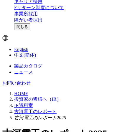
キャリア採用
Fリターン制度について
事業所採用
障がい者採用
閉じる
English
中文(簡体)
製品カタログ
ニュース
お問い合わせ
HOME
投資家の皆様へ（IR）
IR資料室
古河電工のレポート
古河電工のレポート2025