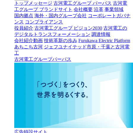
トップメッセージ
古河電工グループ パーパス
古河電
工グループ ブランドサイト
会社概要
沿革
事業領域
国内拠点
海外・国内グループ会社
コーポレートガバナ
ンス
コンプライアンス
役員紹介
古河電工グループ ビジョン2030
古河電工の
デジタルトランスフォーメーション
調達情報
会社紹介動画
技術革新の歩み
Furukawa Electric Platform
あちこち古河
ジェフユナイテッド市原・千葉と古河電
工
古河電工グループパーパス
広告特設サイト