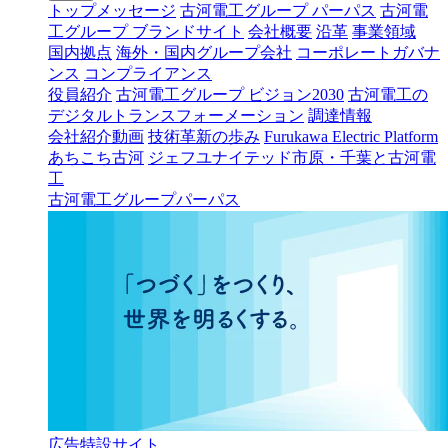
トップメッセージ
古河電工グループ パーパス
古河電
工グループ ブランドサイト
会社概要
沿革
事業領域
国内拠点
海外・国内グループ会社
コーポレートガバナ
ンス
コンプライアンス
役員紹介
古河電工グループ ビジョン2030
古河電工の
デジタルトランスフォーメーション
調達情報
会社紹介動画
技術革新の歩み
Furukawa Electric Platform
あちこち古河
ジェフユナイテッド市原・千葉と古河電
工
古河電工グループパーパス
広告特設サイト