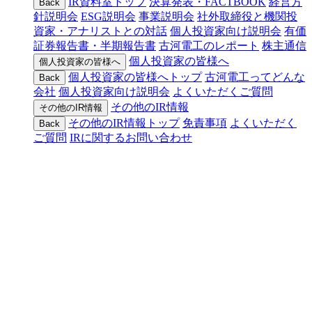
IR資料室トップ
決算発表・FACTBOOK
経営方
Back
針説明会
ESG説明会
事業説明会
社外取締役と機関投
資家・アナリストとの対話
個人投資家向け説明会
有価
証券報告書・半期報告書
古河電工のレポート
株主通信
個人投資家の皆様へ
個人投資家の皆様へ
個人投資家の皆様へトップ
古河電工ってどんな
Back
会社
個人投資家向け説明会
よくいただくご質問
その他のIR情報
その他のIR情報
その他のIR情報トップ
免責事項
よくいただく
Back
ご質問
IRに関するお問い合わせ