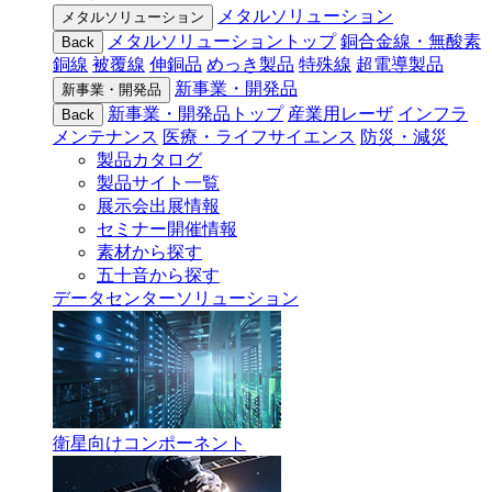
メタルソリューション
メタルソリューション
メタルソリューショントップ
銅合金線・無酸素
Back
銅線
被覆線
伸銅品
めっき製品
特殊線
超電導製品
新事業・開発品
新事業・開発品
新事業・開発品トップ
産業用レーザ
インフラ
Back
メンテナンス
医療・ライフサイエンス
防災・減災
製品カタログ
製品サイト一覧
展示会出展情報
セミナー開催情報
素材から探す
五十音から探す
データセンターソリューション
衛星向けコンポーネント