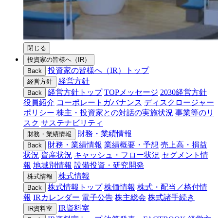
閉じる
投資家の皆様へ（IR）
投資家の皆様へ（IR）トップ
Back
経営方針
経営方針
経営方針トップ
TOPメッセージ
2030経営方針
Back
役員紹介
コーポレートガバナンス
ディスクロージャー
ポリシー
株主・投資家との対話の実施状況
事業等のリ
スク
サステナビリティ
財務・業績情報
財務・業績情報
財務・業績情報
業績概要・予想
売上高・損益
Back
状況
資産状況
キャッシュ・フロー状況
セグメント情
報
地域別情報
設備投資・研究開発
株式情報
株式情報
株式情報トップ
株価情報
株式・配当／格付情
Back
報
IRカレンダー
電子公告
株主総会
株式諸手続き
IR資料室
IR資料室