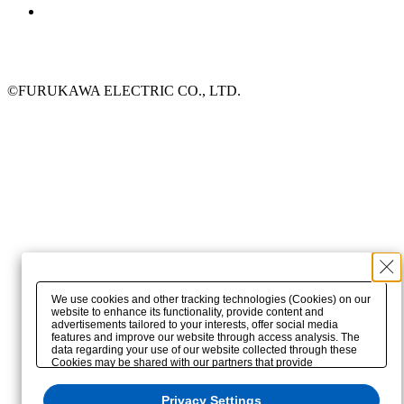
©FURUKAWA ELECTRIC CO., LTD.
We use cookies and other tracking technologies (Cookies) on our
website to enhance its functionality, provide content and
advertisements tailored to your interests, offer social media
features and improve our website through access analysis. The
data regarding your use of our website collected through these
Cookies may be shared with our partners that provide
advertising, social media and/or analytics services. These
partners may combine the data shared by us with other data that
Privacy Settings
you have provided to them or that they have collected from your