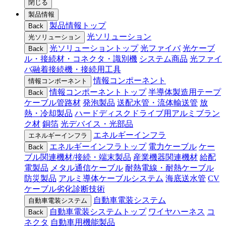
閉じる
製品情報
製品情報トップ
Back
光ソリューション
光ソリューション
光ソリューショントップ
光ファイバ
光ケーブ
Back
ル・接続材・コネクタ・識別機
システム商品
光ファイ
バ融着接続機・接続用工具
情報コンポーネント
情報コンポーネント
情報コンポーネントトップ
半導体製造用テープ
Back
ケーブル管路材
発泡製品
送配水管・流体輸送管
放
熱・冷却製品
ハードディスクドライブ用アルミブラン
ク材
銅箔
光デバイス・光部品
エネルギーインフラ
エネルギーインフラ
エネルギーインフラトップ
電力ケーブル
ケー
Back
ブル関連機材/接続・端末製品
産業機器関連機材
給配
電製品
メタル通信ケーブル
耐熱電線・耐熱ケーブル
防災製品
アルミ導体ケーブルシステム
海底送水管
CV
ケーブル劣化診断技術
自動車電装システム
自動車電装システム
自動車電装システムトップ
ワイヤハーネス
コ
Back
ネクタ
自動車用機能製品