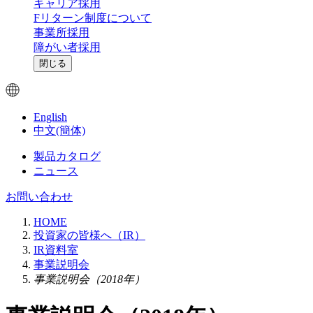
キャリア採用
Fリターン制度について
事業所採用
障がい者採用
閉じる
English
中文(簡体)
製品カタログ
ニュース
お問い合わせ
HOME
投資家の皆様へ（IR）
IR資料室
事業説明会
事業説明会（2018年）