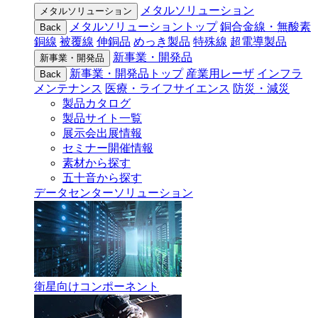
メタルソリューション
メタルソリューション
メタルソリューショントップ
銅合金線・無酸素
Back
銅線
被覆線
伸銅品
めっき製品
特殊線
超電導製品
新事業・開発品
新事業・開発品
新事業・開発品トップ
産業用レーザ
インフラ
Back
メンテナンス
医療・ライフサイエンス
防災・減災
製品カタログ
製品サイト一覧
展示会出展情報
セミナー開催情報
素材から探す
五十音から探す
データセンターソリューション
衛星向けコンポーネント