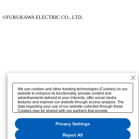
©FURUKAWA ELECTRIC CO., LTD.
We use cookies and other tracking technologies (Cookies) on our
website to enhance its functionality, provide content and
advertisements tailored to your interests, offer social media
features and improve our website through access analysis. The
data regarding your use of our website collected through these
Cookies may be shared with our partners that provide
advertising, social media and/or analytics services. These
partners may combine the data shared by us with other data that
Privacy Settings
you have provided to them or that they have collected from your
use of their services or other websites to analyze and optimize
advertisements delivered to you by businesses other than us on
Reject All
the internet. If you wish to reject the use of all Cookies except for