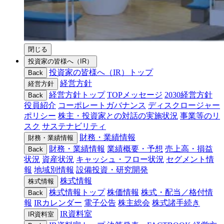
閉じる
投資家の皆様へ（IR）
投資家の皆様へ（IR）トップ
Back
経営方針
経営方針
経営方針トップ
TOPメッセージ
2030経営方針
Back
役員紹介
コーポレートガバナンス
ディスクロージャー
ポリシー
株主・投資家との対話の実施状況
事業等のリ
スク
サステナビリティ
財務・業績情報
財務・業績情報
財務・業績情報
業績概要・予想
売上高・損益
Back
状況
資産状況
キャッシュ・フロー状況
セグメント情
報
地域別情報
設備投資・研究開発
株式情報
株式情報
株式情報トップ
株価情報
株式・配当／格付情
Back
報
IRカレンダー
電子公告
株主総会
株式諸手続き
IR資料室
IR資料室