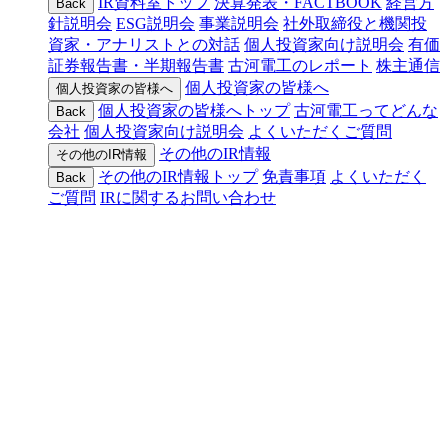
IR資料室トップ
決算発表・FACTBOOK
経営方
Back
針説明会
ESG説明会
事業説明会
社外取締役と機関投
資家・アナリストとの対話
個人投資家向け説明会
有価
証券報告書・半期報告書
古河電工のレポート
株主通信
個人投資家の皆様へ
個人投資家の皆様へ
個人投資家の皆様へトップ
古河電工ってどんな
Back
会社
個人投資家向け説明会
よくいただくご質問
その他のIR情報
その他のIR情報
その他のIR情報トップ
免責事項
よくいただく
Back
ご質問
IRに関するお問い合わせ