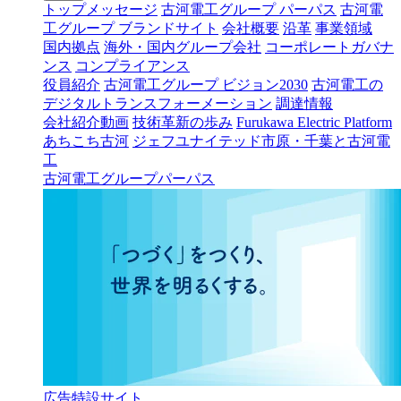
トップメッセージ
古河電工グループ パーパス
古河電
工グループ ブランドサイト
会社概要
沿革
事業領域
国内拠点
海外・国内グループ会社
コーポレートガバナ
ンス
コンプライアンス
役員紹介
古河電工グループ ビジョン2030
古河電工の
デジタルトランスフォーメーション
調達情報
会社紹介動画
技術革新の歩み
Furukawa Electric Platform
あちこち古河
ジェフユナイテッド市原・千葉と古河電
工
古河電工グループパーパス
広告特設サイト