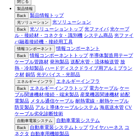
閉じる
製品情報
製品情報トップ
Back
光ソリューション
光ソリューション
光ソリューショントップ
光ファイバ
光ケーブ
Back
ル・接続材・コネクタ・識別機
システム商品
光ファイ
バ融着接続機・接続用工具
情報コンポーネント
情報コンポーネント
情報コンポーネントトップ
半導体製造用テープ
Back
ケーブル管路材
発泡製品
送配水管・流体輸送管
放
熱・冷却製品
ハードディスクドライブ用アルミブラン
ク材
銅箔
光デバイス・光部品
エネルギーインフラ
エネルギーインフラ
エネルギーインフラトップ
電力ケーブル
ケー
Back
ブル関連機材/接続・端末製品
産業機器関連機材
給配
電製品
メタル通信ケーブル
耐熱電線・耐熱ケーブル
防災製品
アルミ導体ケーブルシステム
海底送水管
CV
ケーブル劣化診断技術
自動車電装システム
自動車電装システム
自動車電装システムトップ
ワイヤハーネス
コ
Back
ネクタ
自動車用機能製品