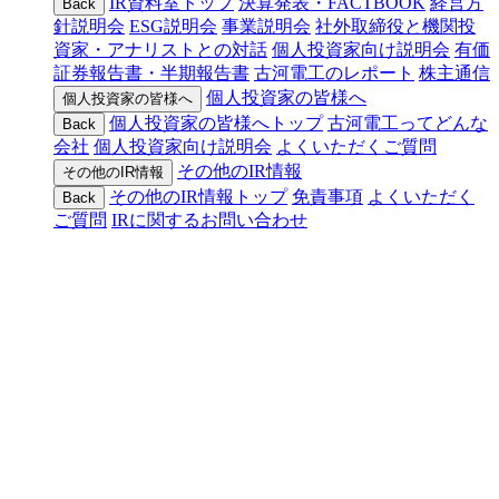
IR資料室トップ
決算発表・FACTBOOK
経営方
Back
針説明会
ESG説明会
事業説明会
社外取締役と機関投
資家・アナリストとの対話
個人投資家向け説明会
有価
証券報告書・半期報告書
古河電工のレポート
株主通信
個人投資家の皆様へ
個人投資家の皆様へ
個人投資家の皆様へトップ
古河電工ってどんな
Back
会社
個人投資家向け説明会
よくいただくご質問
その他のIR情報
その他のIR情報
その他のIR情報トップ
免責事項
よくいただく
Back
ご質問
IRに関するお問い合わせ