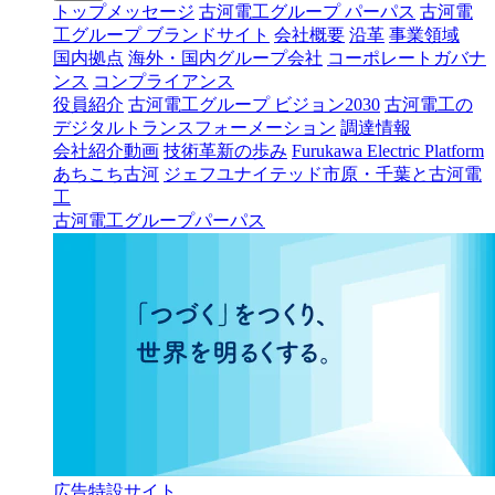
トップメッセージ
古河電工グループ パーパス
古河電
工グループ ブランドサイト
会社概要
沿革
事業領域
国内拠点
海外・国内グループ会社
コーポレートガバナ
ンス
コンプライアンス
役員紹介
古河電工グループ ビジョン2030
古河電工の
デジタルトランスフォーメーション
調達情報
会社紹介動画
技術革新の歩み
Furukawa Electric Platform
あちこち古河
ジェフユナイテッド市原・千葉と古河電
工
古河電工グループパーパス
広告特設サイト