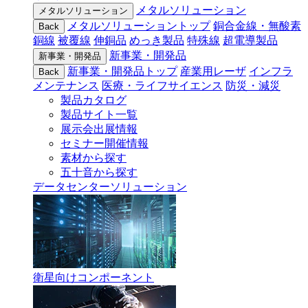
メタルソリューション
メタルソリューション
メタルソリューショントップ
銅合金線・無酸素
Back
銅線
被覆線
伸銅品
めっき製品
特殊線
超電導製品
新事業・開発品
新事業・開発品
新事業・開発品トップ
産業用レーザ
インフラ
Back
メンテナンス
医療・ライフサイエンス
防災・減災
製品カタログ
製品サイト一覧
展示会出展情報
セミナー開催情報
素材から探す
五十音から探す
データセンターソリューション
衛星向けコンポーネント