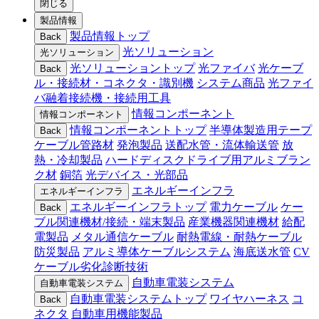
閉じる
製品情報
製品情報トップ
Back
光ソリューション
光ソリューション
光ソリューショントップ
光ファイバ
光ケーブ
Back
ル・接続材・コネクタ・識別機
システム商品
光ファイ
バ融着接続機・接続用工具
情報コンポーネント
情報コンポーネント
情報コンポーネントトップ
半導体製造用テープ
Back
ケーブル管路材
発泡製品
送配水管・流体輸送管
放
熱・冷却製品
ハードディスクドライブ用アルミブラン
ク材
銅箔
光デバイス・光部品
エネルギーインフラ
エネルギーインフラ
エネルギーインフラトップ
電力ケーブル
ケー
Back
ブル関連機材/接続・端末製品
産業機器関連機材
給配
電製品
メタル通信ケーブル
耐熱電線・耐熱ケーブル
防災製品
アルミ導体ケーブルシステム
海底送水管
CV
ケーブル劣化診断技術
自動車電装システム
自動車電装システム
自動車電装システムトップ
ワイヤハーネス
コ
Back
ネクタ
自動車用機能製品