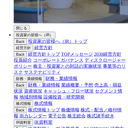
閉じる
投資家の皆様へ（IR）
投資家の皆様へ（IR）トップ
Back
経営方針
経営方針
経営方針トップ
TOPメッセージ
2030経営方針
Back
役員紹介
コーポレートガバナンス
ディスクロージャー
ポリシー
株主・投資家との対話の実施状況
事業等のリ
スク
サステナビリティ
財務・業績情報
財務・業績情報
財務・業績情報
業績概要・予想
売上高・損益
Back
状況
資産状況
キャッシュ・フロー状況
セグメント情
報
地域別情報
設備投資・研究開発
株式情報
株式情報
株式情報トップ
株価情報
株式・配当／格付情
Back
報
IRカレンダー
電子公告
株主総会
株式諸手続き
IR資料室
IR資料室