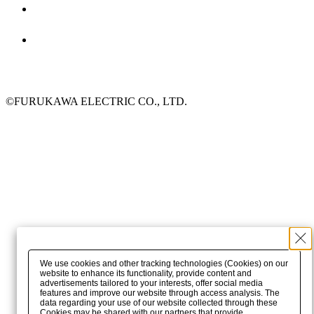
©FURUKAWA ELECTRIC CO., LTD.
We use cookies and other tracking technologies (Cookies) on our
website to enhance its functionality, provide content and
advertisements tailored to your interests, offer social media
features and improve our website through access analysis. The
data regarding your use of our website collected through these
Cookies may be shared with our partners that provide