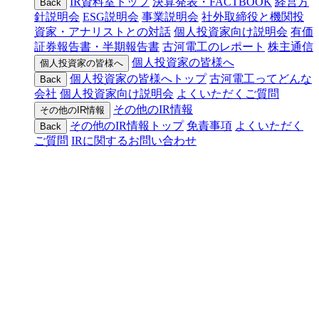
IR資料室トップ
決算発表・FACTBOOK
経営方
Back
針説明会
ESG説明会
事業説明会
社外取締役と機関投
資家・アナリストとの対話
個人投資家向け説明会
有価
証券報告書・半期報告書
古河電工のレポート
株主通信
個人投資家の皆様へ
個人投資家の皆様へ
個人投資家の皆様へトップ
古河電工ってどんな
Back
会社
個人投資家向け説明会
よくいただくご質問
その他のIR情報
その他のIR情報
その他のIR情報トップ
免責事項
よくいただく
Back
ご質問
IRに関するお問い合わせ