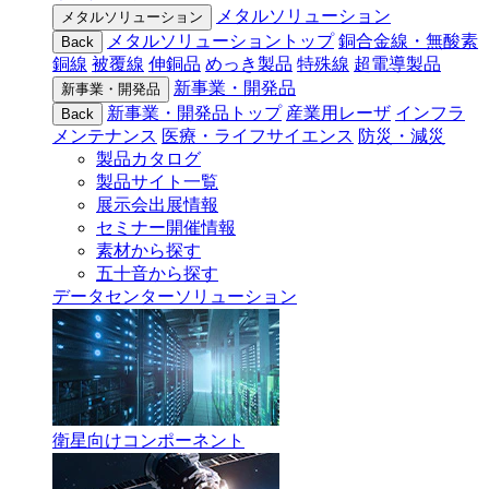
メタルソリューション
メタルソリューション
メタルソリューショントップ
銅合金線・無酸素
Back
銅線
被覆線
伸銅品
めっき製品
特殊線
超電導製品
新事業・開発品
新事業・開発品
新事業・開発品トップ
産業用レーザ
インフラ
Back
メンテナンス
医療・ライフサイエンス
防災・減災
製品カタログ
製品サイト一覧
展示会出展情報
セミナー開催情報
素材から探す
五十音から探す
データセンターソリューション
衛星向けコンポーネント