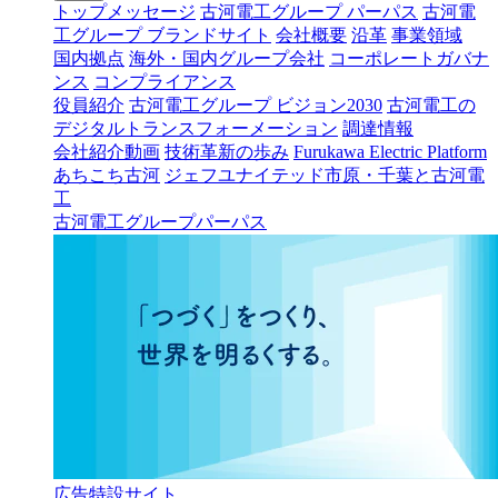
トップメッセージ
古河電工グループ パーパス
古河電
工グループ ブランドサイト
会社概要
沿革
事業領域
国内拠点
海外・国内グループ会社
コーポレートガバナ
ンス
コンプライアンス
役員紹介
古河電工グループ ビジョン2030
古河電工の
デジタルトランスフォーメーション
調達情報
会社紹介動画
技術革新の歩み
Furukawa Electric Platform
あちこち古河
ジェフユナイテッド市原・千葉と古河電
工
古河電工グループパーパス
広告特設サイト