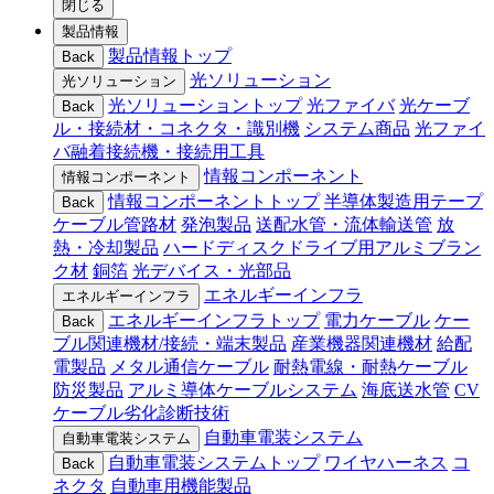
閉じる
製品情報
製品情報トップ
Back
光ソリューション
光ソリューション
光ソリューショントップ
光ファイバ
光ケーブ
Back
ル・接続材・コネクタ・識別機
システム商品
光ファイ
バ融着接続機・接続用工具
情報コンポーネント
情報コンポーネント
情報コンポーネントトップ
半導体製造用テープ
Back
ケーブル管路材
発泡製品
送配水管・流体輸送管
放
熱・冷却製品
ハードディスクドライブ用アルミブラン
ク材
銅箔
光デバイス・光部品
エネルギーインフラ
エネルギーインフラ
エネルギーインフラトップ
電力ケーブル
ケー
Back
ブル関連機材/接続・端末製品
産業機器関連機材
給配
電製品
メタル通信ケーブル
耐熱電線・耐熱ケーブル
防災製品
アルミ導体ケーブルシステム
海底送水管
CV
ケーブル劣化診断技術
自動車電装システム
自動車電装システム
自動車電装システムトップ
ワイヤハーネス
コ
Back
ネクタ
自動車用機能製品