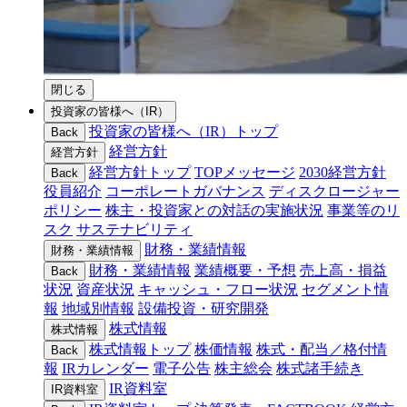
閉じる
投資家の皆様へ（IR）
投資家の皆様へ（IR）トップ
Back
経営方針
経営方針
経営方針トップ
TOPメッセージ
2030経営方針
Back
役員紹介
コーポレートガバナンス
ディスクロージャー
ポリシー
株主・投資家との対話の実施状況
事業等のリ
スク
サステナビリティ
財務・業績情報
財務・業績情報
財務・業績情報
業績概要・予想
売上高・損益
Back
状況
資産状況
キャッシュ・フロー状況
セグメント情
報
地域別情報
設備投資・研究開発
株式情報
株式情報
株式情報トップ
株価情報
株式・配当／格付情
Back
報
IRカレンダー
電子公告
株主総会
株式諸手続き
IR資料室
IR資料室