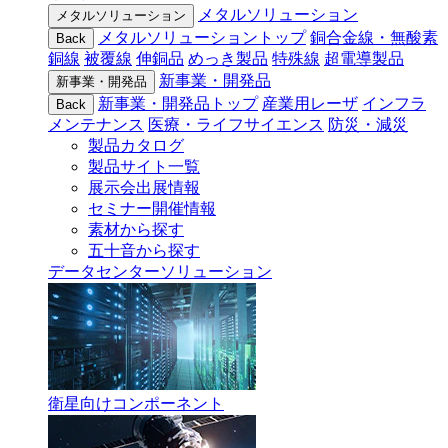
メタルソリューション
メタルソリューション
メタルソリューショントップ
銅合金線・無酸素
Back
銅線
被覆線
伸銅品
めっき製品
特殊線
超電導製品
新事業・開発品
新事業・開発品
新事業・開発品トップ
産業用レーザ
インフラ
Back
メンテナンス
医療・ライフサイエンス
防災・減災
製品カタログ
製品サイト一覧
展示会出展情報
セミナー開催情報
素材から探す
五十音から探す
データセンターソリューション
衛星向けコンポーネント