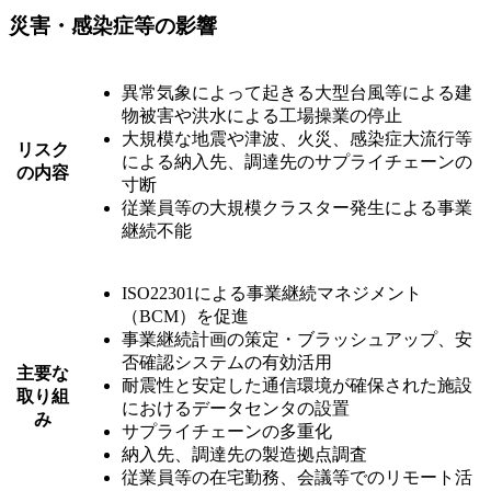
災害・感染症等の影響
異常気象によって起きる大型台風等による建
物被害や洪水による工場操業の停止
大規模な地震や津波、火災、感染症大流行等
リスク
による納入先、調達先のサプライチェーンの
の内容
寸断
従業員等の大規模クラスター発生による事業
継続不能
ISO22301による事業継続マネジメント
（BCM）を促進
事業継続計画の策定・ブラッシュアップ、安
否確認システムの有効活用
主要な
耐震性と安定した通信環境が確保された施設
取り組
におけるデータセンタの設置
み
サプライチェーンの多重化
納入先、調達先の製造拠点調査
従業員等の在宅勤務、会議等でのリモート活