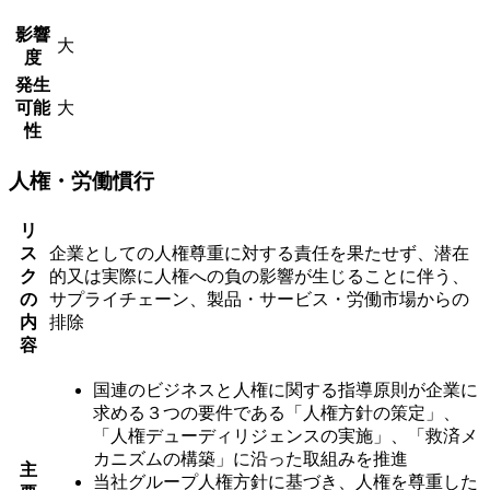
影響
大
度
発生
可能
大
性
人権・労働慣行
リ
ス
企業としての人権尊重に対する責任を果たせず、潜在
ク
的又は実際に人権への負の影響が生じることに伴う、
の
サプライチェーン、製品・サービス・労働市場からの
内
排除
容
国連のビジネスと人権に関する指導原則が企業に
求める３つの要件である「人権方針の策定」、
「人権デューディリジェンスの実施」、「救済メ
カニズムの構築」に沿った取組みを推進
主
当社グループ人権方針に基づき、人権を尊重した