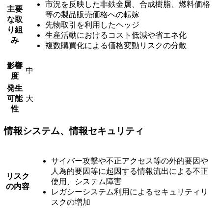
市況を反映した非鉄金属、合成樹脂、燃料価格
主要
等の製品販売価格への転嫁
な取
先物取引を利用したヘッジ
り組
生産活動におけるコスト低減や省エネ化
み
複数購買化による価格変動リスクの分散
影響
中
度
発生
可能
大
性
情報システム、情報セキュリティ
サイバー攻撃や不正アクセス等の外的要因や
人為的要因等に起因する情報流出による不正
リスク
使用、システム障害
の内容
レガシーシステム利用によるセキュリティリ
スクの増加