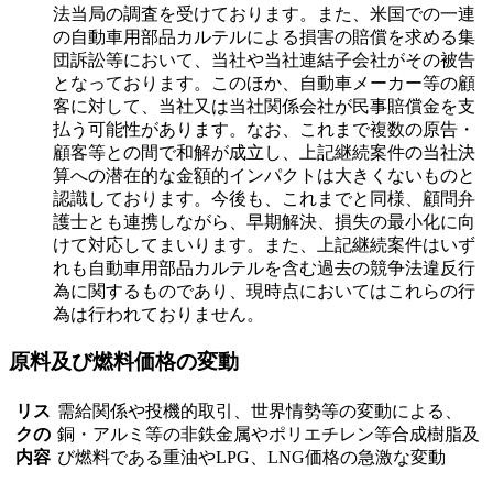
法当局の調査を受けております。また、米国での一連
の自動車用部品カルテルによる損害の賠償を求める集
団訴訟等において、当社や当社連結子会社がその被告
となっております。このほか、自動車メーカー等の顧
客に対して、当社又は当社関係会社が民事賠償金を支
払う可能性があります。なお、これまで複数の原告・
顧客等との間で和解が成立し、上記継続案件の当社決
算への潜在的な金額的インパクトは大きくないものと
認識しております。今後も、これまでと同様、顧問弁
護士とも連携しながら、早期解決、損失の最小化に向
けて対応してまいります。また、上記継続案件はいず
れも自動車用部品カルテルを含む過去の競争法違反行
為に関するものであり、現時点においてはこれらの行
為は行われておりません。
原料及び燃料価格の変動
リス
需給関係や投機的取引、世界情勢等の変動による、
クの
銅・アルミ等の非鉄金属やポリエチレン等合成樹脂及
内容
び燃料である重油やLPG、LNG価格の急激な変動