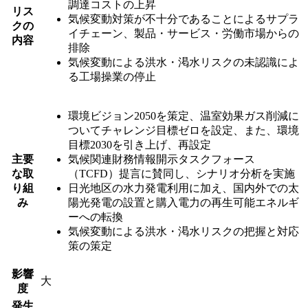
調達コストの上昇
リス
気候変動対策が不十分であることによるサプラ
クの
イチェーン、製品・サービス・労働市場からの
内容
排除
気候変動による洪水・渇水リスクの未認識によ
る工場操業の停止
環境ビジョン2050を策定、温室効果ガス削減に
ついてチャレンジ目標ゼロを設定、また、環境
目標2030を引き上げ、再設定
主要
気候関連財務情報開示タスクフォース
な取
（TCFD）提言に賛同し、シナリオ分析を実施
り組
日光地区の水力発電利用に加え、国内外での太
み
陽光発電の設置と購入電力の再生可能エネルギ
ーへの転換
気候変動による洪水・渇水リスクの把握と対応
策の策定
影響
大
度
発生