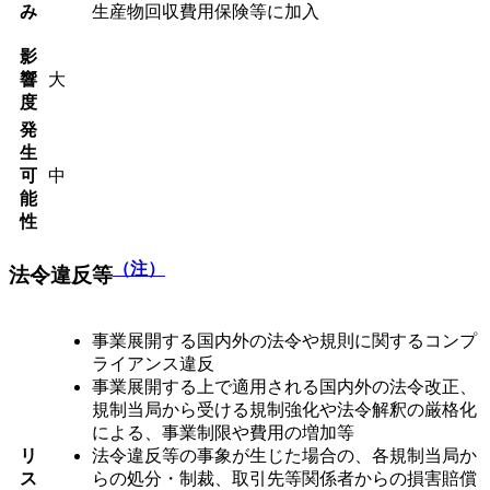
み
生産物回収費用保険等に加入
影
響
大
度
発
生
可
中
能
性
（注）
法令違反等
事業展開する国内外の法令や規則に関するコンプ
ライアンス違反
事業展開する上で適用される国内外の法令改正、
規制当局から受ける規制強化や法令解釈の厳格化
による、事業制限や費用の増加等
リ
法令違反等の事象が生じた場合の、各規制当局か
ス
らの処分・制裁、取引先等関係者からの損害賠償