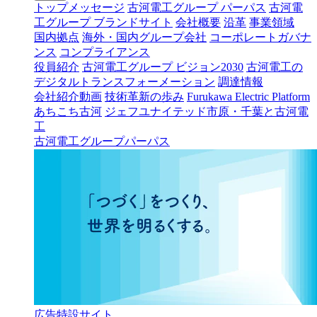
トップメッセージ
古河電工グループ パーパス
古河電
工グループ ブランドサイト
会社概要
沿革
事業領域
国内拠点
海外・国内グループ会社
コーポレートガバナ
ンス
コンプライアンス
役員紹介
古河電工グループ ビジョン2030
古河電工の
デジタルトランスフォーメーション
調達情報
会社紹介動画
技術革新の歩み
Furukawa Electric Platform
あちこち古河
ジェフユナイテッド市原・千葉と古河電
工
古河電工グループパーパス
広告特設サイト