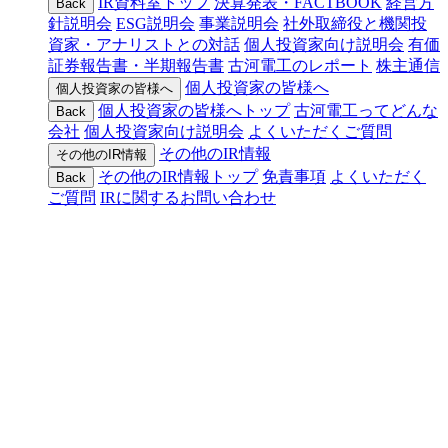
IR資料室トップ
決算発表・FACTBOOK
経営方
Back
針説明会
ESG説明会
事業説明会
社外取締役と機関投
資家・アナリストとの対話
個人投資家向け説明会
有価
証券報告書・半期報告書
古河電工のレポート
株主通信
個人投資家の皆様へ
個人投資家の皆様へ
個人投資家の皆様へトップ
古河電工ってどんな
Back
会社
個人投資家向け説明会
よくいただくご質問
その他のIR情報
その他のIR情報
その他のIR情報トップ
免責事項
よくいただく
Back
ご質問
IRに関するお問い合わせ