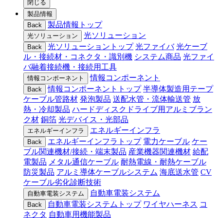
閉じる
製品情報
製品情報トップ
Back
光ソリューション
光ソリューション
光ソリューショントップ
光ファイバ
光ケーブ
Back
ル・接続材・コネクタ・識別機
システム商品
光ファイ
バ融着接続機・接続用工具
情報コンポーネント
情報コンポーネント
情報コンポーネントトップ
半導体製造用テープ
Back
ケーブル管路材
発泡製品
送配水管・流体輸送管
放
熱・冷却製品
ハードディスクドライブ用アルミブラン
ク材
銅箔
光デバイス・光部品
エネルギーインフラ
エネルギーインフラ
エネルギーインフラトップ
電力ケーブル
ケー
Back
ブル関連機材/接続・端末製品
産業機器関連機材
給配
電製品
メタル通信ケーブル
耐熱電線・耐熱ケーブル
防災製品
アルミ導体ケーブルシステム
海底送水管
CV
ケーブル劣化診断技術
自動車電装システム
自動車電装システム
自動車電装システムトップ
ワイヤハーネス
コ
Back
ネクタ
自動車用機能製品