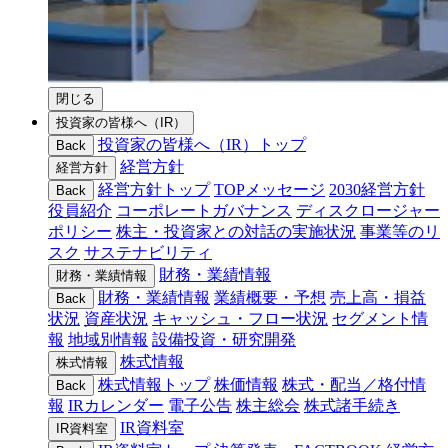
閉じる
投資家の皆様へ（IR）
投資家の皆様へ（IR）トップ
Back
経営方針
経営方針
経営方針トップ
TOPメッセージ
2030経営方針
Back
役員紹介
コーポレートガバナンス
ディスクロージャー
ポリシー
株主・投資家との対話の実施状況
事業等のリ
スク
サステナビリティ
財務・業績情報
財務・業績情報
財務・業績情報
業績概要・予想
売上高・損益
Back
状況
資産状況
キャッシュ・フロー状況
セグメント情
報
地域別情報
設備投資・研究開発
株式情報
株式情報
株式情報トップ
株価情報
株式・配当／格付情
Back
報
IRカレンダー
電子公告
株主総会
株式諸手続き
IR資料室
IR資料室