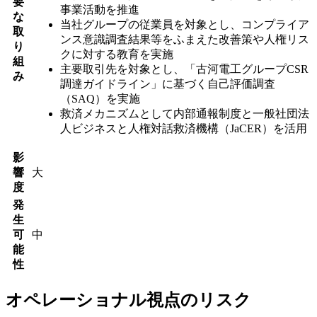
要
事業活動を推進
な
当社グループの従業員を対象とし、コンプライア
取
ンス意識調査結果等をふまえた改善策や人権リス
り
クに対する教育を実施
組
主要取引先を対象とし、「古河電工グループCSR
み
調達ガイドライン」に基づく自己評価調査
（SAQ）を実施
救済メカニズムとして内部通報制度と一般社団法
人ビジネスと人権対話救済機構（JaCER）を活用
影
響
大
度
発
生
可
中
能
性
オペレーショナル視点のリスク