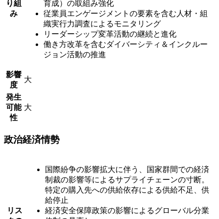
り組
育成）の取組み強化
み
従業員エンゲージメントの要素を含む人材・組
織実行力調査によるモニタリング
リーダーシップ変革活動の継続と進化
働き方改革を含むダイバーシティ＆インクルー
ジョン活動の推進
影響
大
度
発生
可能
大
性
政治経済情勢
国際紛争の影響拡大に伴う、国家群間での経済
制裁の影響等によるサプライチェーンの寸断。
特定の購入先への供給依存による供給不足、供
給停止
リス
経済安全保障政策の影響によるグローバル分業