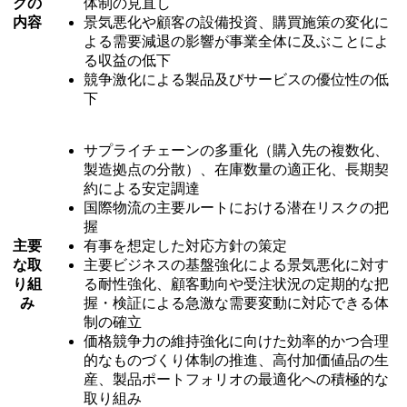
クの
体制の見直し
内容
景気悪化や顧客の設備投資、購買施策の変化に
よる需要減退の影響が事業全体に及ぶことによ
る収益の低下
競争激化による製品及びサービスの優位性の低
下
サプライチェーンの多重化（購入先の複数化、
製造拠点の分散）、在庫数量の適正化、長期契
約による安定調達
国際物流の主要ルートにおける潜在リスクの把
握
主要
有事を想定した対応方針の策定
な取
主要ビジネスの基盤強化による景気悪化に対す
り組
る耐性強化、顧客動向や受注状況の定期的な把
み
握・検証による急激な需要変動に対応できる体
制の確立
価格競争力の維持強化に向けた効率的かつ合理
的なものづくり体制の推進、高付加価値品の生
産、製品ポートフォリオの最適化への積極的な
取り組み