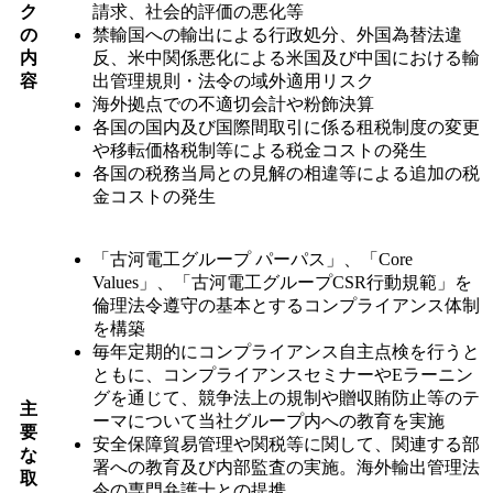
ク
請求、社会的評価の悪化等
の
禁輸国への輸出による行政処分、外国為替法違
内
反、米中関係悪化による米国及び中国における輸
容
出管理規則・法令の域外適用リスク
海外拠点での不適切会計や粉飾決算
各国の国内及び国際間取引に係る租税制度の変更
や移転価格税制等による税金コストの発生
各国の税務当局との見解の相違等による追加の税
金コストの発生
「古河電工グループ パーパス」、「Core
Values」、「古河電工グループCSR行動規範」を
倫理法令遵守の基本とするコンプライアンス体制
を構築
毎年定期的にコンプライアンス自主点検を行うと
ともに、コンプライアンスセミナーやEラーニン
グを通じて、競争法上の規制や贈収賄防止等のテ
主
ーマについて当社グループ内への教育を実施
要
安全保障貿易管理や関税等に関して、関連する部
な
署への教育及び内部監査の実施。海外輸出管理法
取
令の専門弁護士との提携