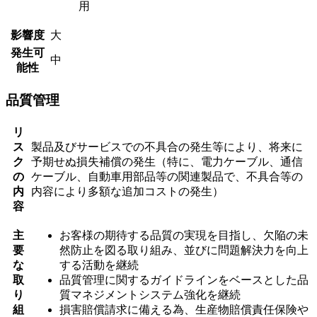
用
影響度
大
発生可
中
能性
品質管理
リ
ス
製品及びサービスでの不具合の発生等により、将来に
ク
予期せぬ損失補償の発生（特に、電力ケーブル、通信
の
ケーブル、自動車用部品等の関連製品で、不具合等の
内
内容により多額な追加コストの発生）
容
主
お客様の期待する品質の実現を目指し、欠陥の未
要
然防止を図る取り組み、並びに問題解決力を向上
な
する活動を継続
取
品質管理に関するガイドラインをベースとした品
り
質マネジメントシステム強化を継続
組
損害賠償請求に備える為、生産物賠償責任保険や