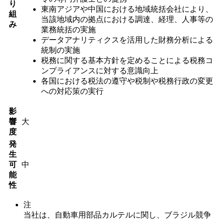
り
東南アジアや中国における地域統括会社により、
組
当該地域内の拠点における調達、経理、人事等の
み
業務統括の実施
データアナリティクスを活用した財務分析による
統制の実施
税務に関する基本方針を定めることによる税務コ
ンプライアンスに対する意識向上
各国における税法の遵守や税制や税務行政の変更
への対応策の実行
影
響
大
度
発
生
可
中
能
性
注
当社は、自動車用部品カルテルに関し、ブラジル競争