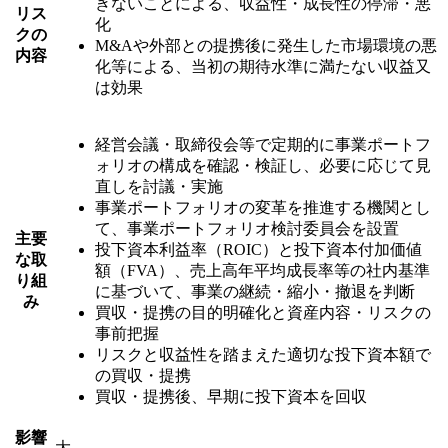
きないことによる、収益性・成長性の停滞・悪
リス
化
クの
M&Aや外部との提携後に発生した市場環境の悪
内容
化等による、当初の期待水準に満たない収益又
は効果
経営会議・取締役会等で定期的に事業ポートフ
ォリオの構成を確認・検証し、必要に応じて見
直しを討議・実施
事業ポートフォリオの変革を推進する機関とし
て、事業ポートフォリオ検討委員会を設置
主要
投下資本利益率（ROIC）と投下資本付加価値
な取
額（FVA）、売上高年平均成長率等の社内基準
り組
に基づいて、事業の継続・縮小・撤退を判断
み
買収・提携の目的明確化と資産内容・リスクの
事前把握
リスクと収益性を踏まえた適切な投下資本額で
の買収・提携
買収・提携後、早期に投下資本を回収
影響
大