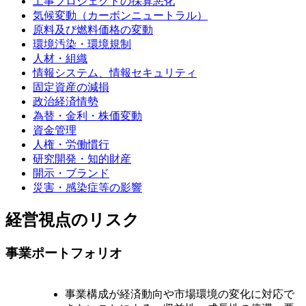
工事プロジェクトの採算悪化
気候変動（カーボンニュートラル）
原料及び燃料価格の変動
環境汚染・環境規制
人材・組織
情報システム、情報セキュリティ
固定資産の減損
政治経済情勢
為替・金利・株価変動
資金管理
人権・労働慣行
研究開発・知的財産
開示・ブランド
災害・感染症等の影響
経営視点のリスク
事業ポートフォリオ
事業構成が経済動向や市場環境の変化に対応で