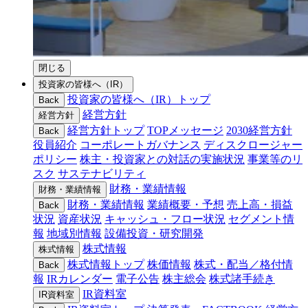
閉じる
投資家の皆様へ（IR）
投資家の皆様へ（IR）トップ
Back
経営方針
経営方針
経営方針トップ
TOPメッセージ
2030経営方針
Back
役員紹介
コーポレートガバナンス
ディスクロージャー
ポリシー
株主・投資家との対話の実施状況
事業等のリ
スク
サステナビリティ
財務・業績情報
財務・業績情報
財務・業績情報
業績概要・予想
売上高・損益
Back
状況
資産状況
キャッシュ・フロー状況
セグメント情
報
地域別情報
設備投資・研究開発
株式情報
株式情報
株式情報トップ
株価情報
株式・配当／格付情
Back
報
IRカレンダー
電子公告
株主総会
株式諸手続き
IR資料室
IR資料室