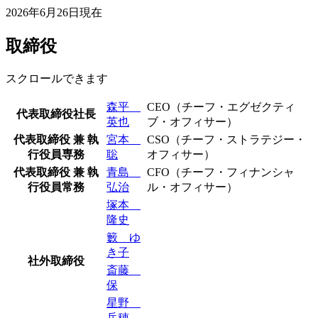
2026年6月26日現在
取締役
スクロールできます
森平
CEO（チーフ・エグゼクティ
代表取締役社長
英也
ブ・オフィサー）
代表取締役 兼 執
宮本
CSO（チーフ・ストラテジー・
行役員専務
聡
オフィサー）
代表取締役 兼 執
青島
CFO（チーフ・フィナンシャ
行役員常務
弘治
ル・オフィサー）
塚本
隆史
籔 ゆ
き子
社外取締役
斎藤
保
星野
岳穂