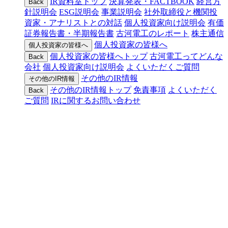
IR資料室トップ
決算発表・FACTBOOK
経営方
Back
針説明会
ESG説明会
事業説明会
社外取締役と機関投
資家・アナリストとの対話
個人投資家向け説明会
有価
証券報告書・半期報告書
古河電工のレポート
株主通信
個人投資家の皆様へ
個人投資家の皆様へ
個人投資家の皆様へトップ
古河電工ってどんな
Back
会社
個人投資家向け説明会
よくいただくご質問
その他のIR情報
その他のIR情報
その他のIR情報トップ
免責事項
よくいただく
Back
ご質問
IRに関するお問い合わせ