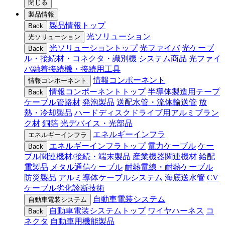
閉じる
製品情報
製品情報トップ
Back
光ソリューション
光ソリューション
光ソリューショントップ
光ファイバ
光ケーブ
Back
ル・接続材・コネクタ・識別機
システム商品
光ファイ
バ融着接続機・接続用工具
情報コンポーネント
情報コンポーネント
情報コンポーネントトップ
半導体製造用テープ
Back
ケーブル管路材
発泡製品
送配水管・流体輸送管
放
熱・冷却製品
ハードディスクドライブ用アルミブラン
ク材
銅箔
光デバイス・光部品
エネルギーインフラ
エネルギーインフラ
エネルギーインフラトップ
電力ケーブル
ケー
Back
ブル関連機材/接続・端末製品
産業機器関連機材
給配
電製品
メタル通信ケーブル
耐熱電線・耐熱ケーブル
防災製品
アルミ導体ケーブルシステム
海底送水管
CV
ケーブル劣化診断技術
自動車電装システム
自動車電装システム
自動車電装システムトップ
ワイヤハーネス
コ
Back
ネクタ
自動車用機能製品