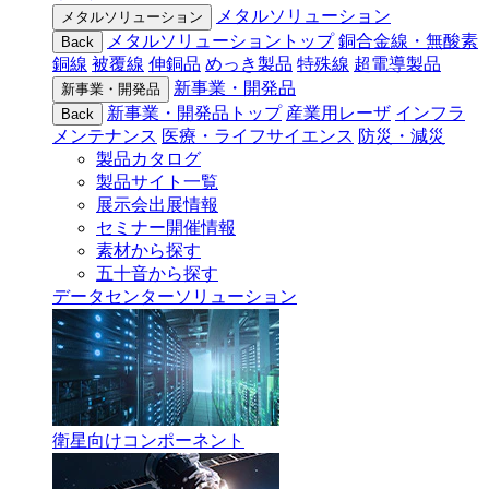
メタルソリューション
メタルソリューション
メタルソリューショントップ
銅合金線・無酸素
Back
銅線
被覆線
伸銅品
めっき製品
特殊線
超電導製品
新事業・開発品
新事業・開発品
新事業・開発品トップ
産業用レーザ
インフラ
Back
メンテナンス
医療・ライフサイエンス
防災・減災
製品カタログ
製品サイト一覧
展示会出展情報
セミナー開催情報
素材から探す
五十音から探す
データセンターソリューション
衛星向けコンポーネント