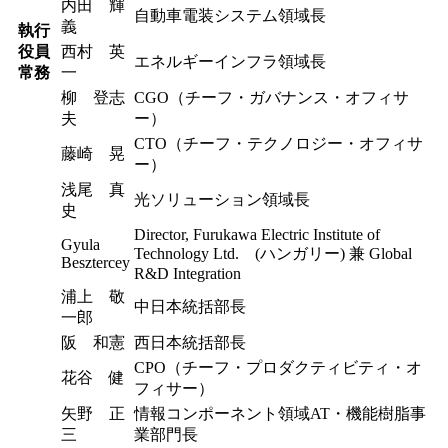
内田 輝
自動車電装システム領域長
義
執行
役員
西村 英
エネルギーインフラ領域長
常務
一
柳 登志
CGO（チーフ・ガバナンス・オフィサ
夫
ー）
CTO（チーフ・テクノロジー・オフィサ
藤崎 晃
ー）
浅尾 真
光ソリューション領域長
史
Director, Furukawa Electric Institute of
Gyula
Technology Ltd. (ハンガリー) 兼 Global
Besztercey
R&D Integration
浦上 敬
中日本統括部長
一郎
阪 和憲
西日本統括部長
CPO（チーフ・プロダクティビティ・オ
花谷 健
フィサー）
矢野 正
情報コンポーネント領域AT・機能樹脂事
三
業部門長