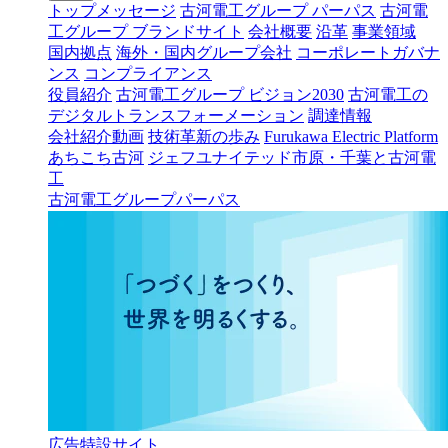
トップメッセージ
古河電工グループ パーパス
古河電
工グループ ブランドサイト
会社概要
沿革
事業領域
国内拠点
海外・国内グループ会社
コーポレートガバナ
ンス
コンプライアンス
役員紹介
古河電工グループ ビジョン2030
古河電工の
デジタルトランスフォーメーション
調達情報
会社紹介動画
技術革新の歩み
Furukawa Electric Platform
あちこち古河
ジェフユナイテッド市原・千葉と古河電
工
古河電工グループパーパス
広告特設サイト