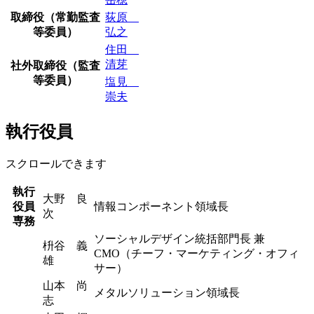
取締役（常勤監査
荻原
等委員）
弘之
住田
清芽
社外取締役（監査
等委員）
塩見
崇夫
執行役員
スクロールできます
執行
大野 良
役員
情報コンポーネント領域長
次
専務
ソーシャルデザイン統括部門長 兼
枡谷 義
CMO（チーフ・マーケティング・オフィ
雄
サー）
山本 尚
メタルソリューション領域長
志