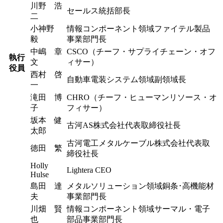
川野 浩
セールス統括部長
二
小神野
情報コンポーネント領域ファイテル製品
毅
事業部門長
中嶋 章
CSCO（チーフ・サプライチェーン・オフ
執行
文
ィサー）
役員
西村 啓
自動車電装システム領域副領域長
一
滝田 博
CHRO（チーフ・ヒューマンリソース・オ
子
フィサー）
坂本 健
古河AS株式会社代表取締役社長
太郎
古河電工メタルケーブル株式会社代表取
徳田 繁
締役社長
Holly
Lightera CEO
Hulse
島田 達
メタルソリューション領域銅条･高機能材
夫
事業部門長
川畑 賢
情報コンポーネント領域サーマル・電子
也
部品事業部門長