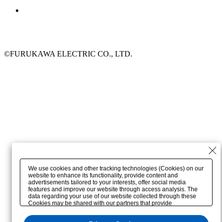
©FURUKAWA ELECTRIC CO., LTD.
We use cookies and other tracking technologies (Cookies) on our
website to enhance its functionality, provide content and
advertisements tailored to your interests, offer social media
features and improve our website through access analysis. The
data regarding your use of our website collected through these
Cookies may be shared with our partners that provide
advertising, social media and/or analytics services. These
partners may combine the data shared by us with other data that