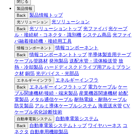
閉じる
製品情報
製品情報トップ
Back
光ソリューション
光ソリューション
光ソリューショントップ
光ファイバ
光ケーブ
Back
ル・接続材・コネクタ・識別機
システム商品
光ファイ
バ融着接続機・接続用工具
情報コンポーネント
情報コンポーネント
情報コンポーネントトップ
半導体製造用テープ
Back
ケーブル管路材
発泡製品
送配水管・流体輸送管
放
熱・冷却製品
ハードディスクドライブ用アルミブラン
ク材
銅箔
光デバイス・光部品
エネルギーインフラ
エネルギーインフラ
エネルギーインフラトップ
電力ケーブル
ケー
Back
ブル関連機材/接続・端末製品
産業機器関連機材
給配
電製品
メタル通信ケーブル
耐熱電線・耐熱ケーブル
防災製品
アルミ導体ケーブルシステム
海底送水管
CV
ケーブル劣化診断技術
自動車電装システム
自動車電装システム
自動車電装システムトップ
ワイヤハーネス
コ
Back
ネクタ
自動車用機能製品