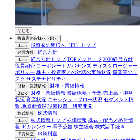
閉じる
投資家の皆様へ（IR）
投資家の皆様へ（IR）トップ
Back
経営方針
経営方針
経営方針トップ
TOPメッセージ
2030経営方針
Back
役員紹介
コーポレートガバナンス
ディスクロージャー
ポリシー
株主・投資家との対話の実施状況
事業等のリ
スク
サステナビリティ
財務・業績情報
財務・業績情報
財務・業績情報
業績概要・予想
売上高・損益
Back
状況
資産状況
キャッシュ・フロー状況
セグメント情
報
地域別情報
設備投資・研究開発
株式情報
株式情報
株式情報トップ
株価情報
株式・配当／格付情
Back
報
IRカレンダー
電子公告
株主総会
株式諸手続き
IR資料室
IR資料室