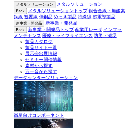
メタルソリューション
メタルソリューション
メタルソリューショントップ
銅合金線・無酸素
Back
銅線
被覆線
伸銅品
めっき製品
特殊線
超電導製品
新事業・開発品
新事業・開発品
新事業・開発品トップ
産業用レーザ
インフラ
Back
メンテナンス
医療・ライフサイエンス
防災・減災
製品カタログ
製品サイト一覧
展示会出展情報
セミナー開催情報
素材から探す
五十音から探す
データセンターソリューション
衛星向けコンポーネント