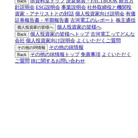
IR資料室トップ
決算発表・FACTBOOK
経営方
Back
針説明会
ESG説明会
事業説明会
社外取締役と機関投
資家・アナリストとの対話
個人投資家向け説明会
有価
証券報告書・半期報告書
古河電工のレポート
株主通信
個人投資家の皆様へ
個人投資家の皆様へ
個人投資家の皆様へトップ
古河電工ってどんな
Back
会社
個人投資家向け説明会
よくいただくご質問
その他のIR情報
その他のIR情報
その他のIR情報トップ
免責事項
よくいただく
Back
ご質問
IRに関するお問い合わせ