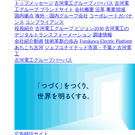
トップメッセージ
古河電工グループ パーパス
古河電
工グループ ブランドサイト
会社概要
沿革
事業領域
国内拠点
海外・国内グループ会社
コーポレートガバナ
ンス
コンプライアンス
役員紹介
古河電工グループ ビジョン2030
古河電工の
デジタルトランスフォーメーション
調達情報
会社紹介動画
技術革新の歩み
Furukawa Electric Platform
あちこち古河
ジェフユナイテッド市原・千葉と古河電
工
古河電工グループパーパス
広告特設サイト